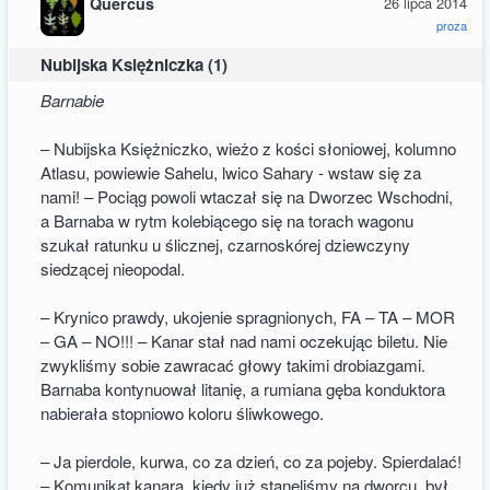
Quercus
26 lipca 2014
proza
Nubijska Księżniczka (1)
Barnabie
– Nubijska Księżniczko, wieżo z kości słoniowej, kolumno
Atlasu, powiewie Sahelu, lwico Sahary - wstaw się za
nami! – Pociąg powoli wtaczał się na Dworzec Wschodni,
a Barnaba w rytm kolebiącego się na torach wagonu
szukał ratunku u ślicznej, czarnoskórej dziewczyny
siedzącej nieopodal.
– Krynico prawdy, ukojenie spragnionych, FA – TA – MOR
– GA – NO!!! – Kanar stał nad nami oczekując biletu. Nie
zwykliśmy sobie zawracać głowy takimi drobiazgami.
Barnaba kontynuował litanię, a rumiana gęba konduktora
nabierała stopniowo koloru śliwkowego.
– Ja pierdole, kurwa, co za dzień, co za pojeby. Spierdalać!
– Komunikat kanara, kiedy już stanęliśmy na dworcu, był