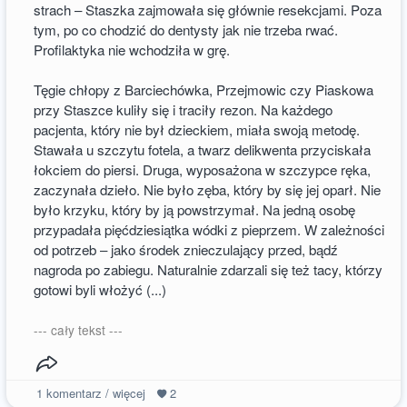
strach – Staszka zajmowała się głównie resekcjami. Poza
tym, po co chodzić do dentysty jak nie trzeba rwać.
Profilaktyka nie wchodziła w grę.
Tęgie chłopy z Barciechówka, Przejmowic czy Piaskowa
przy Staszce kuliły się i traciły rezon. Na każdego
pacjenta, który nie był dzieckiem, miała swoją metodę.
Stawała u szczytu fotela, a twarz delikwenta przyciskała
łokciem do piersi. Druga, wyposażona w szczypce ręka,
zaczynała dzieło. Nie było zęba, który by się jej oparł. Nie
było krzyku, który by ją powstrzymał. Na jedną osobę
przypadała pięćdziesiątka wódki z pieprzem. W zależności
od potrzeb – jako środek znieczulający przed, bądź
nagroda po zabiegu. Naturalnie zdarzali się też tacy, którzy
gotowi byli włożyć (...)
--- cały tekst ---
1
komentarz / więcej
2