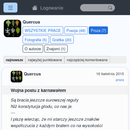
Logowanie
Quercus
WSZYSTKIE PRACE
Poezja (49)
Proza (7)
Fotografia (5)
Grafika (20)
O autorze
Znajomi (1)
najnowsze
najwyżej punktowane
najczęściej komentowane
Quercus
16 kwietnia 2015
proza
Wojna postu z karnawałem
Są bracia jeszcze surowszej reguły
Niż konstytucja głodu, co nas je.
---
I piszę wierząc, że mi starczy jeszcze znaków
współczucia z każdym bratem co na wysokości