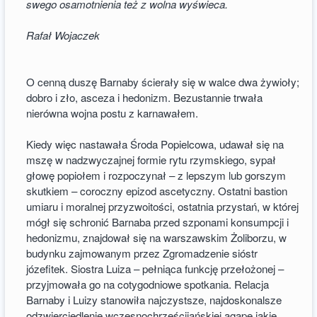
swego osamotnienia też z wolna wyświeca.
Rafał Wojaczek
O cenną duszę Barnaby ścierały się w walce dwa żywioły;
dobro i zło, asceza i hedonizm. Bezustannie trwała
nierówna wojna postu z karnawałem.
Kiedy więc nastawała Środa Popielcowa, udawał się na
mszę w nadzwyczajnej formie rytu rzymskiego, sypał
głowę popiołem i rozpoczynał – z lepszym lub gorszym
skutkiem – coroczny epizod ascetyczny. Ostatni bastion
umiaru i moralnej przyzwoitości, ostatnia przystań, w której
mógł się schronić Barnaba przed szponami konsumpcji i
hedonizmu, znajdował się na warszawskim Żoliborzu, w
budynku zajmowanym przez Zgromadzenie sióstr
józefitek. Siostra Luiza – pełniąca funkcję przełożonej –
przyjmowała go na cotygodniowe spotkania. Relacja
Barnaby i Luizy stanowiła najczystsze, najdoskonalsze
odzwierciedlenie wczesnochrześcijańskiej agape jakie