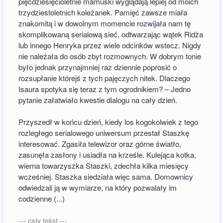
pięćdziesięcioletnie mamuśki wyglądają lepiej od moich
trzydziestoletnich koleżanek. Pamięć zawsze miała
znakomitą i w dowolnym momencie rozwijała nam tę
skomplikowaną serialową sieć, odtwarzając wątek Ridża
lub innego Henryka przez wiele odcinków wstecz. Nigdy
nie należała do osób zbyt rozmownych. W dobrym tonie
było jednak przynajmniej raz dziennie poprosić o
rozsupłanie którejś z tych pajęczych nitek. Dlaczego
Isaura spotyka się teraz z tym ogrodnikiem? – Jedno
pytanie załatwiało kwestie dialogu na cały dzień.
Przyszedł w końcu dzień, kiedy los kogokolwiek z tego
rozległego serialowego uniwersum przestał Staszkę
interesować. Zgasiła telewizor oraz górne światło,
zasunęła zasłony i usiadła na krześle. Kulejąca kotka,
wierna towarzyszka Staszki, zdechła kilka miesięcy
wcześniej. Staszka siedziała więc sama. Domownicy
odwiedzali ją w wymiarze, na który pozwalały im
codzienne (...)
--- cały tekst ---