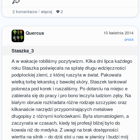
2
komentarze / więcej
2
Quercus
10 kwietnia 2014
proza
Staszka_3
A w wakacje robiliśmy pozytywizm. Kilka dni lipca każdego
roku Staszka poświęcała na spłatę długu wdzięczności
podpłockiej ziemi, z której ruszyła w świat. Pakowała
wielką torbę lekarską z bawolej skóry, Staszek tankował
poloneza pod korek i ruszaliśmy. Po dotarciu na miejsc e
zabierała się do pracy i pro bono leczyła ludziom zęby. Na
białym obrusie rozkładała różne rodzaje szczypiec oraz
kilkanaście narzędzi przypominających metalowe
długopisy z różnymi końcówkami. Była stomatologiem, a
zaczynała w czasach, kiedy tej profesji bliżej było do
kowala niż do medyka. Z uwagi na brak dostępności
wiertła na silnik – do dziś stoi u nas w piwnicy i budzi mój