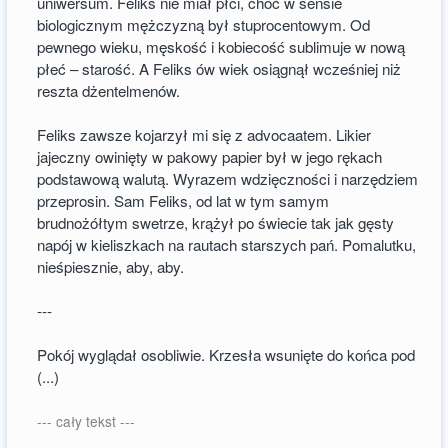
uniwersum. Feliks nie miał płci, choć w sensie
biologicznym mężczyzną był stuprocentowym. Od
pewnego wieku, męskość i kobiecość sublimuje w nową
płeć – starość. A Feliks ów wiek osiągnął wcześniej niż
reszta dżentelmenów.
Feliks zawsze kojarzył mi się z advocaatem. Likier
jajeczny owinięty w pakowy papier był w jego rękach
podstawową walutą. Wyrazem wdzięczności i narzędziem
przeprosin. Sam Feliks, od lat w tym samym
brudnożółtym swetrze, krążył po świecie tak jak gęsty
napój w kieliszkach na rautach starszych pań. Pomalutku,
nieśpiesznie, aby, aby.
---
Pokój wyglądał osobliwie. Krzesła wsunięte do końca pod
(...)
--- cały tekst ---