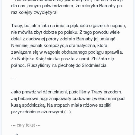
dla nas jasnym potwierdzeniem, że retoryka Barnaby po
raz kolejny zwyciężyła.
Tracy, bo tak miała na imię ta piękność o gazelich nogach,
nie mówiła zbyt dobrze po polsku. Z tego powodu wiele
detali z cudownej perory zdołało Barnaby jej umknąć.
Niemniej jednak kompozycja dramatyczna, która
zawiązała się w wagonie obdrapanego pociągu sprawiła,
że Nubijska Księżniczka poszła z nami. Zbliżała się
północ. Ruszyliśmy na piechotę do Śródmieścia.
---
Jako prawdziwi dżentelmeni, puściliśmy Tracy przodem.
Jej hebanowe nogi znajdowały cudowne zwieńczenie pod
kusą spódniczką. Na stopach miała różowe szpilki
przyozdobione ażurowymi (...)
--- cały tekst ---