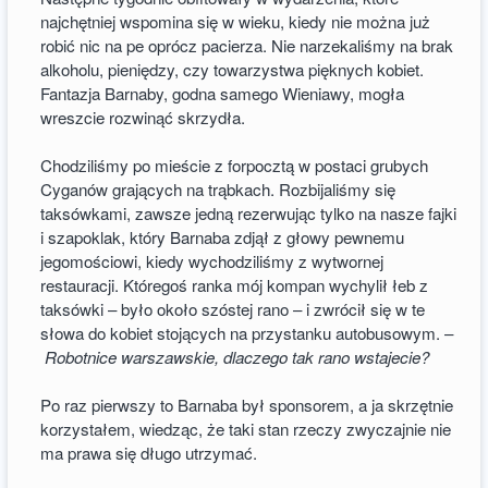
najchętniej wspomina się w wieku, kiedy nie można już
robić nic na pe oprócz pacierza. Nie narzekaliśmy na brak
alkoholu, pieniędzy, czy towarzystwa pięknych kobiet.
Fantazja Barnaby, godna samego Wieniawy, mogła
wreszcie rozwinąć skrzydła.
Chodziliśmy po mieście z forpocztą w postaci grubych
Cyganów grających na trąbkach. Rozbijaliśmy się
taksówkami, zawsze jedną rezerwując tylko na nasze fajki
i szapoklak, który Barnaba zdjął z głowy pewnemu
jegomościowi, kiedy wychodziliśmy z wytwornej
restauracji. Któregoś ranka mój kompan wychylił łeb z
taksówki – było około szóstej rano – i zwrócił się w te
słowa do kobiet stojących na przystanku autobusowym. –
Robotnice warszawskie, dlaczego tak rano wstajecie?
Po raz pierwszy to Barnaba był sponsorem, a ja skrzętnie
korzystałem, wiedząc, że taki stan rzeczy zwyczajnie nie
ma prawa się długo utrzymać.