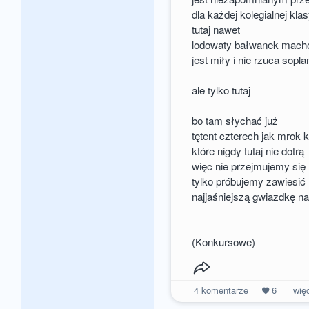
dla każdej kolegialnej kla
tutaj nawet
lodowaty bałwanek mach
jest miły i nie rzuca sopl
ale tylko tutaj
bo tam słychać już
tętent czterech jak mrok k
które nigdy tutaj nie dotrą
więc nie przejmujemy się
tylko próbujemy zawiesić
najjaśniejszą gwiazdkę na
(Konkursowe)
4
komentarze
6
wię