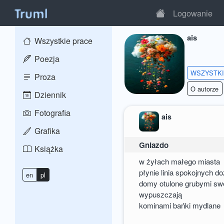
Logowanie
ais
Wszystkie prace
Poezja
WSZYSTK
Proza
O autorze
Dziennik
Fotografia
ais
Grafika
Gniazdo
Książka
w żyłach małego miasta
płynie linia spokojnych d
en
pl
domy otulone grubymi sw
wypuszczają
kominami bańki mydlane