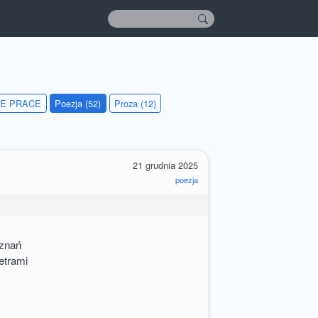
IE PRACE
Poezja (52)
Proza (12)
21 grudnia 2025
poezja
oznań
etrami