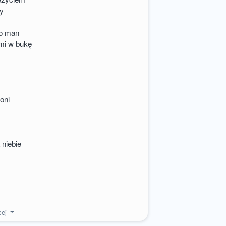
sy
o man
ami w bukę
oni
 niebie
cej