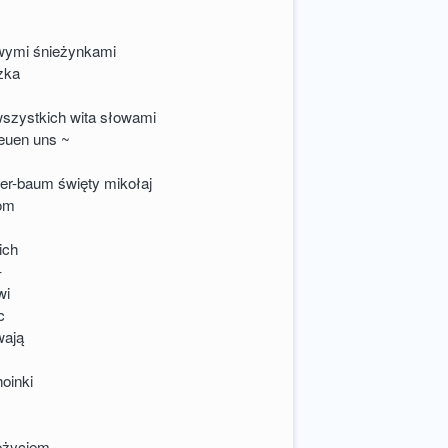
owymi śnieżynkami
zka
wszystkich wita słowami
reuen uns ~
r-baum święty mikołaj
kom
ich
–
wi
c
wają
hoinki
eżyciem