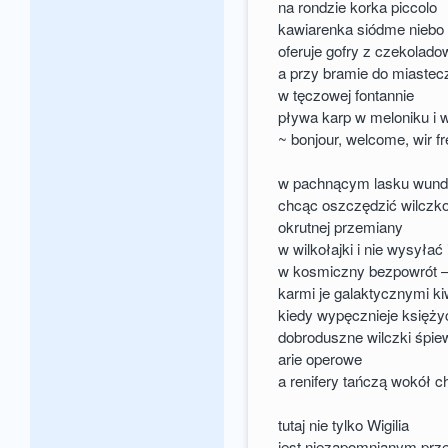
na rondzie korka piccolo
kawiarenka siódme niebo
oferuje gofry z czekolad
a przy bramie do miastec
w tęczowej fontannie
pływa karp w meloniku i 
~ bonjour, welcome, wir f
w pachnącym lasku wunde
chcąc oszczędzić wilcz
okrutnej przemiany
w wilkołajki i nie wysyłać 
w kosmiczny bezpowrót 
karmi je galaktycznymi ki
kiedy wypęcznieje księży
dobroduszne wilczki śpie
arie operowe
a renifery tańczą wokół c
tutaj nie tylko Wigilia
jest niezapomnianym prz