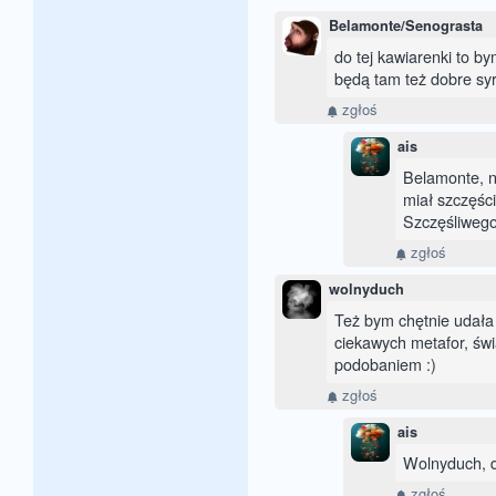
Belamonte/Senograsta
do tej kawiarenki to b
będą tam też dobre sy
zgłoś
ais
Belamonte, n
miał szczęści
Szczęśliweg
zgłoś
wolnyduch
Też bym chętnie udała 
ciekawych metafor, św
podobaniem :)
zgłoś
ais
Wolnyduch, dz
zgłoś