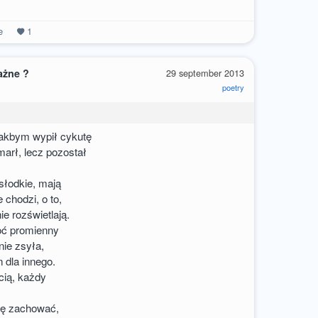
e
1
ażne ?
29 september 2013
poetry
jakbym wypił cykutę
marł, lecz pozostał
słodkie, mają
e chodzi, o to,
ie rozświetlają.
oć promienny
ie zsyła,
 dla innego.
cią, każdy
gę zachować,