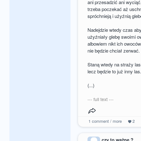
ani przesadzić ani wyciąć
trzeba poczekać aż usch
spróchnieją i użyźnią gleb
Nadejdzie wtedy czas ab
użyźniały glebę swoimi 
albowiem nikt ich owoców
nie będzie chciał zerwać.
Staną wtedy na straży las
lecz będzie to już inny las
(...)
--- full text ---
1
comment / more
2
czy to ważne ?