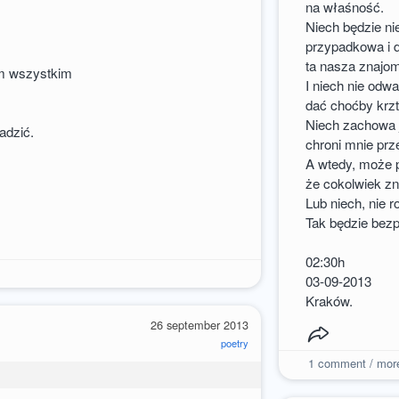
na właśność.
Niech będzie nie
przypadkowa i 
ta nasza znajo
ym wszystkim
I niech nie odwa
dać choćby krzt
Niech zachowa j
adzić.
chroni mnie prz
A wtedy, może 
że cokolwiek z
Lub niech, nie r
Tak będzie bezp
02:30h
03-09-2013
Kraków.
26 september 2013
poetry
1
comment / mor