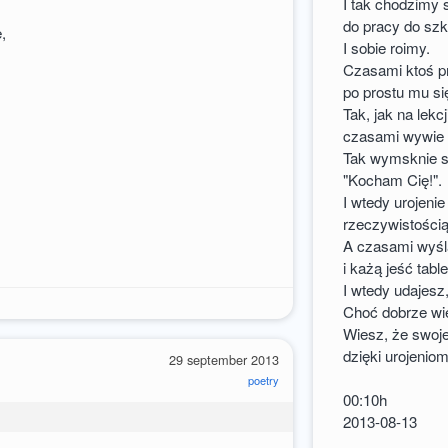
I tak chodzimy 
do pracy do szk
,
I sobie roimy.
Czasami ktoś p
po prostu mu s
Tak, jak na lekcj
czasami wywie 
Tak wymsknie s
"Kocham Cię!".
I wtedy urojenie
rzeczywistością
A czasami wyślą
i każą jeść table
I wtedy udajesz
Choć dobrze wies
Wiesz, że swoj
dzięki urojeniom
29 september 2013
poetry
00:10h
2013-08-13