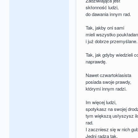
Zadziwiająca jest
skłonność ludzi,
do dawania innym rad.
Tak, jakby oni sami
mieli wszystko poukłada
i już dobrze przemyślane.
Tak, jak gdyby wiedzieli c
naprawdę.
Nawet czwartoklasista
posiada swoje prawdy,
którymi innym radzi.
Im więcej ludzi,
spotykasz na swojej drod
tym większą usłyszysz il
rad.
I zaczniesz się w nich gub
Jedni radzą tak,