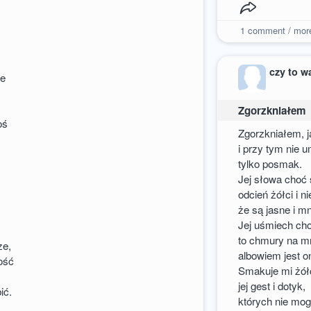
1
comment / mor
czy to w
ne
Zgorzkniałem
oś
Zgorzkniałem, 
i przy tym nie u
tylko posmak.
Jej słowa choć 
odcień żółci i ni
że są jasne i mn
Jej uśmiech ch
to chmury na mn
ze,
albowiem jest on
ość
Smakuje mi żół
jej gest i dotyk,
ić.
których nie mo