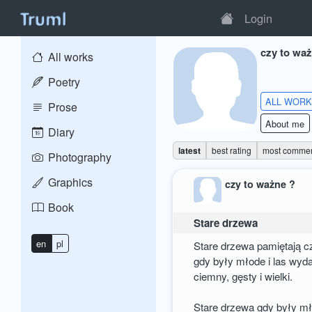
Login
czy to wa
All works
Poetry
ALL WOR
Prose
About me
Diary
latest
best rating
most comme
Photography
Graphics
czy to ważne ?
Book
Stare drzewa
en
pl
Stare drzewa pamiętają 
gdy były młode i las wyd
ciemny, gęsty i wielki.
Stare drzewa gdy były m