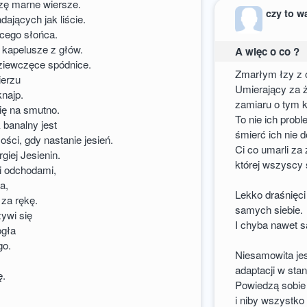
szę marne wiersze.
czy to w
ających jak liście.
cego słońca.
 kapelusze z głów.
A więc o co ?
ziewczęce spódnice.
Zmarłym łzy z o
ierzu
Umierający za ż
knajp.
zamiaru o tym 
się na smutno.
To nie ich pro
 banalny jest
śmierć ich nie d
ości, gdy nastanie jesień.
Ci co umarli za
rgiej Jesienin.
której wszyscy 
mi odchodami,
a,
Lekko draśnięci
 za rękę.
samych siebie.
żywi się
I chyba nawet s
ogła
go.
Niesamowita jes
adaptacji w stani
ę.
Powiedzą sobie
i niby wszystko