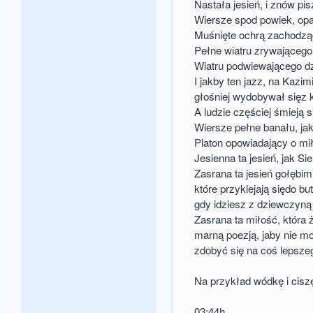
Nastała jesień, i znów pi
Wiersze spod powiek, opad
Muśnięte ochrą zachodzą
Pełne wiatru zrywającego
Wiatru podwiewającego d
I jakby ten jazz, na Kazim
głośniej wydobywał sięz 
A ludzie częściej śmieją 
Wiersze pełne banału, jak
Platon opowiadający o mił
Jesienna ta jesień, jak Sie
Zasrana ta jesień gołębi
które przyklejają siędo but
gdy idziesz z dziewczyną
Zasrana ta miłość, która 
marną poezją, jaby nie m
zdobyć się na coś lepsze
Na przykład wódkę i cisz
03:44h