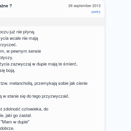
ażne ?
26 september 2013
poetry
czu już nie płyną.
ycia wcale nie mają
krzyczeć.
blem, w pewnym sensie
otyczy.
 życia zazwyczaj w dupie mają te śmierć,
się boją.
 tzw. melancholią, przemykają sobie jak cienie
ą w stanie się do tego przyzwyczaić.
t zdolność człowieka, do
e, jaki go zastał.
 "Mam w dupie"
 dobrze.