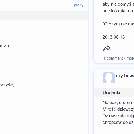
aby nie domyśla
poetry
co ktoś miał na
"O czym nie mo
2013-08-13
unizm,
1
comment / mor
czy to w
orzyść,
Urojenia.
No cóz, uroilem
Miłość dziewcz
Dziewczęta roją
chłopców do dz