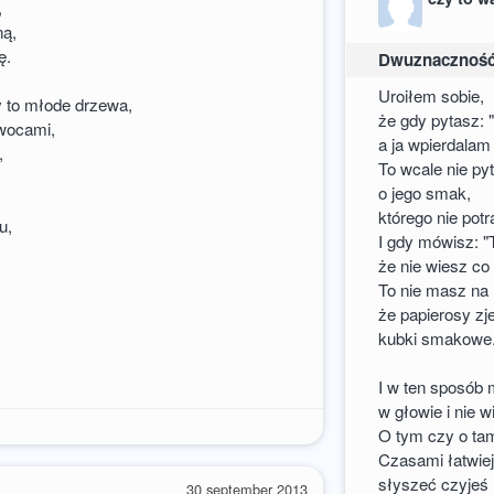
,
ną,
ę.
Dwuznacznoś
Uroiłem sobie,
y to młode drzewa,
że gdy pytasz: 
owocami,
a ja wpierdalam
,
To wcale nie py
o jego smak,
którego nie pot
u,
I gdy mówisz: "
.
że nie wiesz co
To nie masz na 
że papierosy zj
kubki smakowe
I w ten sposób
w głowie i nie
O tym czy o ta
Czasami łatwie
słyszeć czyjeś 
30 september 2013