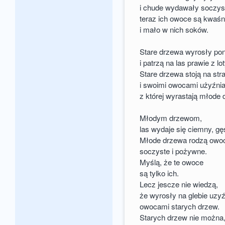
i chude wydawały soczys
teraz ich owoce są kwaś
i mało w nich soków.
Stare drzewa wyrosły pon
i patrzą na las prawie z lo
Stare drzewa stoją na str
i swoimi owocami użyźnia
z której wyrastają młode 
Młodym drzewom,
las wydaje się ciemny, gęst
Młode drzewa rodzą owo
soczyste i pożywne.
Myślą, że te owoce
są tylko ich.
Lecz jescze nie wiedzą,
że wyrosły na glebie uzyź
owocami starych drzew.
Starych drzew nie można