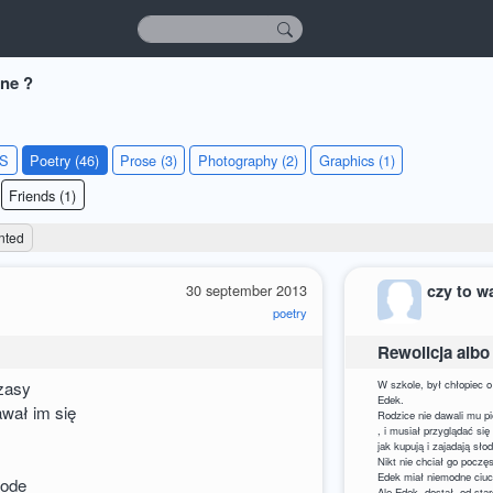
żne ?
KS
Poetry (46)
Prose (3)
Photography (2)
Graphics (1)
Friends (1)
nted
30 september 2013
czy to w
poetry
Rewolicja albo
czasy
W szkole, był chłopiec o
Edek.
awał im się
Rodzice nie dawali mu pi
, i musiał przyglądać się
jak kupują i zajadają sło
Nikt nie chciał go poczę
Edek miał niemodne ciuc
łode
Ale Edek, dostał, od sta