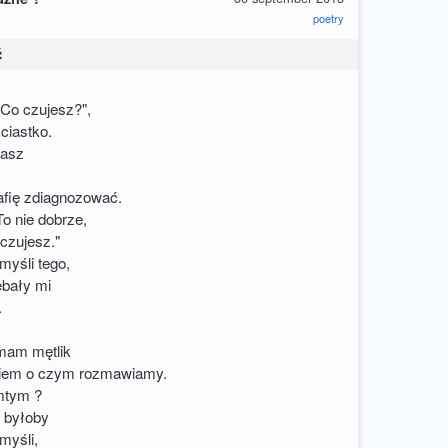
poetry
ć
"Co czujesz?",
 ciastko.
tasz
rafię zdiagnozować.
To nie dobrze,
 czujesz."
myśli tego,
ebały mi
.
 mam mętlik
 wiem o czym rozmawiamy.
mtym ?
j byłoby
myśli,