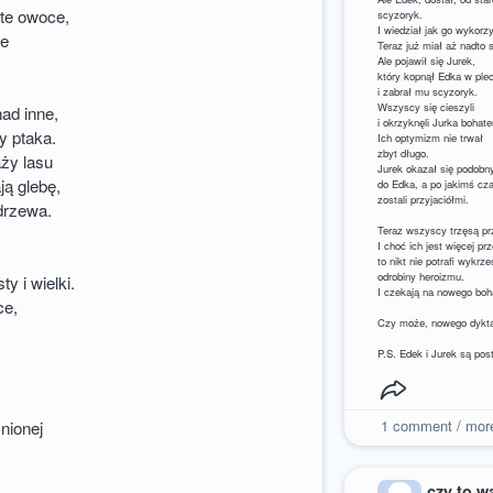
te owoce,
scyzoryk.
I wiedział jak go wykorz
ne
Teraz już miał aż nadto 
Ale pojawił się Jurek,
który kopnął Edka w ple
i zabrał mu scyzoryk.
Wszyscy się cieszyli
ad inne,
i okrzyknęli Jurka bohat
ty ptaka.
Ich optymizm nie trwał
zbyt długo.
aży lasu
Jurek okazał się podobn
ją glebę,
do Edka, a po jakimś cz
zostali przyjaciółmi.
drzewa.
Teraz wszyscy trzęsą pr
I choć ich jest więcej pr
to nikt nie potrafi wykrz
odrobiny heroizmu.
y i wielki.
I czekają na nowego boh
ce,
Czy może, nowego dykt
P.S. Edek i Jurek są po
1
comment / mor
nionej
,
czy to w