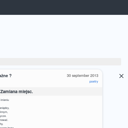
ażne ?
30 september 2013
poetry
 Zamiana miejsc.
 imieniu
eniędzy,
 innym,
dycze.
stować.
hy.
rczego brata