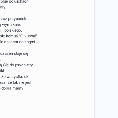
sobie po ulichach,
oły.
rzez przypadek,
ię wymsknie.
i j. polskiego,
się komuś "O kurwa!".
ię czasem do kogoś
 czasen staje się
.
 Cię do psychiatry
tki.
, że wszystko ok.
z, że tak nie jest.
e dobra mamy
.