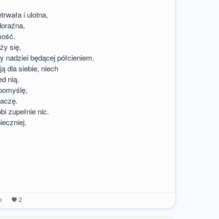
trwała i ulotna,
doraźna,
mość.
ży się,
y nadziei będącej półcieniem.
ą dla siebie, niech
ed nią.
pomyślę,
naczę.
obi zupełnie nic.
ieczniej.
e
2