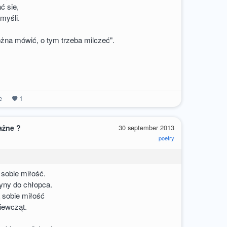
ć sie,
 myśli.
żna mówić, o tym trzeba milczeć".
e
1
ażne ?
30 september 2013
poetry
 sobie miłość.
yny do chłopca.
 sobie miłość
iewcząt.