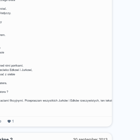
ystać.
słodyczy.
cy
erem.
y
asie
zed nimi portkami.
zeciwko Edkowi i Jurkowi,
esać z siebie
atera.
atora ?
staciami fikcyjnymi. Przepraszam wszystkich Jurków i Edków rzeczywistych, ten tekst nie ma na celu ich 
e
1
ażne ?
30 september 2013