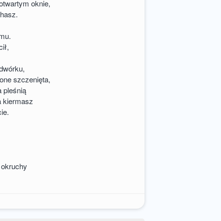
otwartym oknie,
chasz.
mu.
ił,
dwórku,
cone szczenięta,
 pleśnią
a kiermasz
ie.
o okruchy