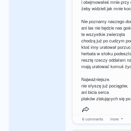
i obejmowałeś mnie przy 
żeby widzieli jak mnie ko
Nie poznamy naszego do
ani las nie będzie nas gośc
te wszystkie zwierzęta
chodzą już po cudzym po
ktoś inny uratował porzu
herbata w słoiku podeszła
resztę rzeczy oddałam n
mają uratować komuś życ
Najważniejsze.
nie słyszę już pociągów,
ani bicia serca
ptaków zlatujących się p
6
comments
more