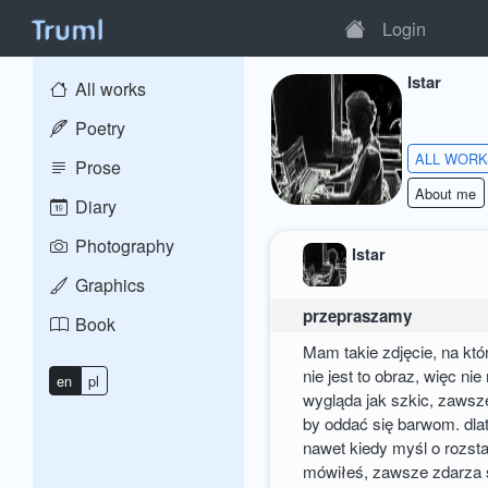
Login
Istar
All works
Poetry
ALL WOR
Prose
About me
Diary
Photography
Istar
Graphics
przepraszamy
Book
Mam takie zdjęcie, na kt
nie jest to obraz, więc ni
en
pl
wygląda jak szkic, zawsz
by oddać się barwom. dla
nawet kiedy myśl o rozstan
mówiłeś, zawsze zdarza s