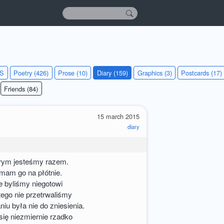
KS
Poetry (426)
Prose (10)
Diary (159)
Graphics (3)
Postcards (17)
Friends (84)
15 march 2015
diary
órym jesteśmy razem.
e mam go na płótnie.
e byliśmy niegotowi
tego nie przetrwaliśmy
iu była nie do zniesienia.
ię niezmiernie rzadko