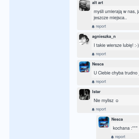
alt art
myśli umierają w nas, j
jeszcze miejsca..
report
agnieszka_n
I takie wiersze lubię! :-)
report
Nesca
U Ciebie chyba trudno j
report
Istar
Nie mylisz ☺
report
Nesca
kochana :***
report