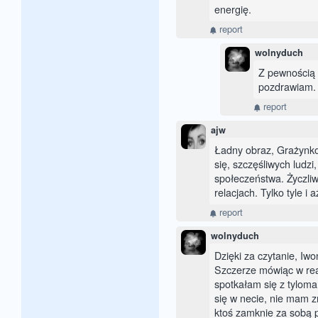
energię.
report
wolnyduch
Z pewnością 
pozdrawiam.
report
ajw
Ładny obraz, Grażynko
się, szczęśliwych ludzi
społeczeństwa. Życzliw
relacjach. Tylko tyle i aż
report
wolnyduch
Dzięki za czytanie, Iwon
Szczerze mówiąc w real
spotkałam się z tyloma
się w necie, nie mam zr
ktoś zamknie za sobą p