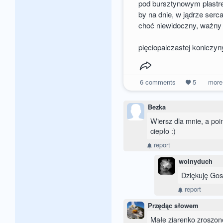
pod bursztynowym plastr
by na dnie, w jądrze serca
choć niewidoczny, ważny
pięciopalczastej koniczyn
6
comments
5
mor
Bezka
Wiersz dla mnie, a po
ciepło :)
report
wolnyduch
Dziękuję Gos
report
Przędąc słowem
Małe ziarenko zroszon