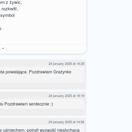
em z żywic,
 rozkwitł,
 symbol
y.
e
24 january 2025 at 14:23
inta powalająca. Pozdrawiam Grażynko
24 january 2025 at 19:19
iu Pozdrawiam serdecznie :)
24 january 2025 at 14:56
e uśmiechem, potrafi wyzwolić niesłychaną