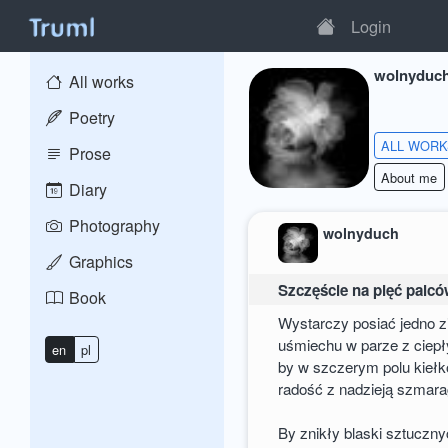
Login
wolnyduc
All works
Poetry
ALL WOR
Prose
About me
Diary
Photography
wolnyduch
Graphics
Szczęście na pięć palc
Book
Wystarczy posiać jedno z
uśmiechu w parze z ciep
en
pl
by w szczerym polu kiełk
radość z nadzieją szmar
By znikły blaski sztuczny