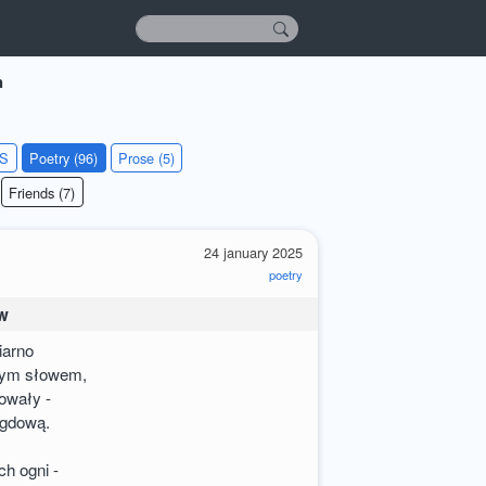
h
KS
Poetry (96)
Prose (5)
Friends (7)
24 january 2025
poetry
ów
iarno
łym słowem,
owały -
agdową.
ch ogni -