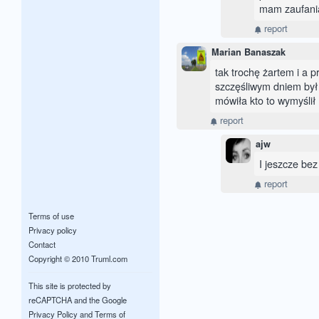
mam zaufania
report
Marian Banaszak
tak trochę żartem i a 
szczęśliwym dniem był 
mówiła kto to wymyślił
report
ajw
I jeszcze bez
report
Terms of use
Privacy policy
Contact
Copyright © 2010 Truml.com
This site is protected by
reCAPTCHA and the Google
Privacy Policy
and
Terms of