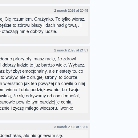
2 march 2025 at 20:45
ej Cię rozumiem, Grażynko. To tylko wiersz.
ęście to zdrowi bliscy i dach nad głową . I
e otaczają mnie dobrzy ludzie.
2 march 2025 at 21:31
obne priorytety, masz rację, że zdrowi
i dobrzy ludzie to już bardzo wiele. Wybacz,
z był zbyt emocjonalny, ale niestety to, co
to wpływ, ale z drugiej strony, to dobrze,
 wierszach jak ten powyżej na chwilę o niej
tem winna Tobie podziękowanie, bo Twoje
awiają, że się odrywamy od codzienności,
 panowie pewnie tym bardziej je cenią.
znie i życzę miłego wieczoru, Iwonko.
3 march 2025 at 13:00
dojechałaś, ale nie gniewam się.