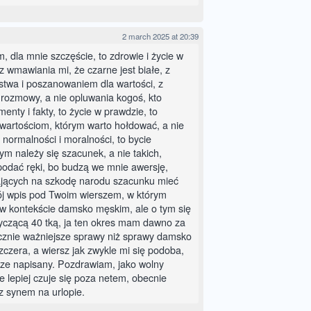
2 march 2025 at 20:39
, dla mnie szczęście, to zdrowie i życie w
 wmawiania mi, że czarne jest białe, z
twa i poszanowaniem dla wartości, z
 rozmowy, a nie opluwania kogoś, kto
nty i fakty, to życie w prawdzie, to
wartościom, którym warto hołdować, a nie
 normalności i moralności, to bycie
ym należy się szacunek, a nie takich,
odać ręki, bo budzą we mnie awersję,
łających na szkodę narodu szacunku mieć
j wpis pod Twoim wierszem, w którym
j w kontekście damsko męskim, ale o tym się
. ryczącą 40 tką, ja ten okres mam dawno za
acznie ważniejsze sprawy niż sprawy damsko
czera, a wiersz jak zwykle mi się podoba,
rze napisany. Pozdrawiam, jako wolny
e lepiej czuje się poza netem, obecnie
z synem na urlopie.