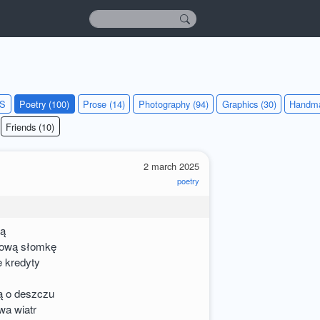
KS
Poetry (100)
Prose (14)
Photography (94)
Graphics (30)
Handma
Friends (10)
2 march 2025
poetry
lą
óżową słomkę
e kredyty
lą o deszczu
wa wiatr