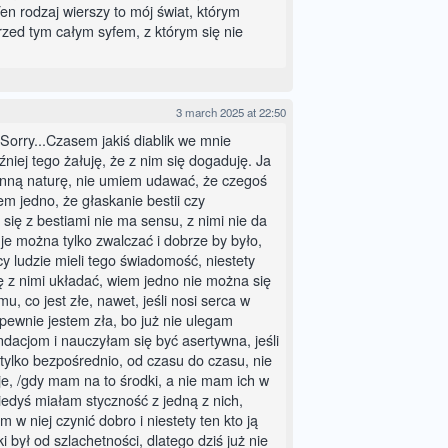
n rodzaj wierszy to mój świat, którym
rzed tym całym syfem, z którym się nie
3 march 2025 at 22:50
Sorry...Czasem jakiś diablik we mnie
źniej tego żałuję, że z nim się dogaduję. Ja
nną naturę, nie umiem udawać, że czegoś
em jedno, że głaskanie bestii czy
się z bestiami nie ma sensu, z nimi nie da
je można tylko zwalczać i dobrze by było,
y ludzie mieli tego świadomość, niestety
ę z nimi układać, wiem jedno nie można się
, co jest złe, nawet, jeśli nosi serca w
ż pewnie jestem zła, bo już nie ulegam
ndacjom i nauczyłam się być asertywna, jeśli
ylko bezpośrednio, od czasu do czasu, nie
je, /gdy mam na to środki, a nie mam ich w
iedyś miałam styczność z jedną z nich,
 w niej czynić dobro i niestety ten kto ją
i był od szlachetności, dlatego dziś już nie