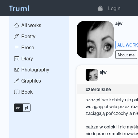
Login
ajw
All works
Poetry
ALL WOR
Prose
About me
Diary
Photography
ajw
Graphics
czterolistne
Book
szczęśliwe kobiety nie pa
wciągają chwile przez r
en
pl
zaciągają pończochy a ni
patrzą w obłoki i nie myś
niedoprane smutki rozwie