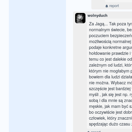
report
wolnyduch
Za Jagą... Tak poza tym
normalnym świecie, bez
poczuciem bezpieczeńs
możliwością normalnej
podaje konkretne argume
hołdowanie prawdzie i 
temu co jest dalekie od
zależnym od ludzi, któr
którym nie mogłabym p
bowiem dla ludzi dzia
nie można. Wybacz mó
szczęście jest bardzie
myśli , jak się jest np
sobą i dla mnie są zn
męskie, jak mam być sz
bo oczywiście jest dob
człowiek, który znaczni
spędzając dużo czasu 
report