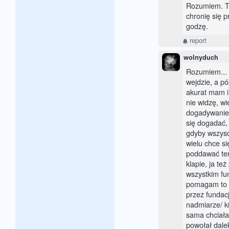
Rozumiem. Te
chronię się p
godzę.
report
wolnyduch
Rozumiem... 
wejdzie, a pó
akurat mam i
nie widzę, wi
dogadywanie 
się dogadać, 
gdyby wszysc
wielu chce si
poddawać temu
klapie, ja te
wszystkim fu
pomagam to t
przez fundac
nadmiarze/ k
sama chciałam
powołał dalek