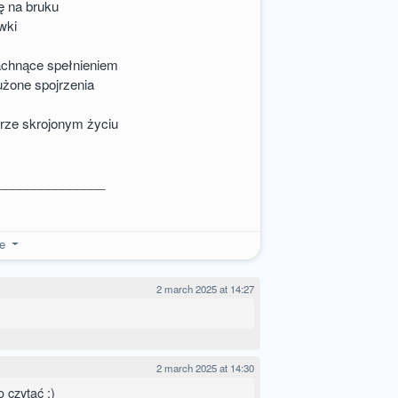
ę na bruku
wki
pachnące spełnieniem
użone spojrzenia
rze skrojonym życiu
_______________
re
2 march 2025 at 14:27
2 march 2025 at 14:30
o czytać :)