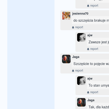
report
jesienna70
do szczęścia brakuje mi
report
ajw
Zawsze jest j
report
Jaga
Szczęście to pojęcie w
report
ajw
To stan umys
report
Jaga
Tak, dla każ