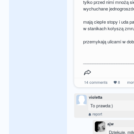
tylko przed nimi mnożą si
wychuchane jednogroszó
mają ciepłe stopy i uda 
w stanikach kołyszą zmr
przemykają ulicami w dob
_____________________
14
comments
8
mo
violetta
To prawda:)
report
ajw
Dziękuję, mił