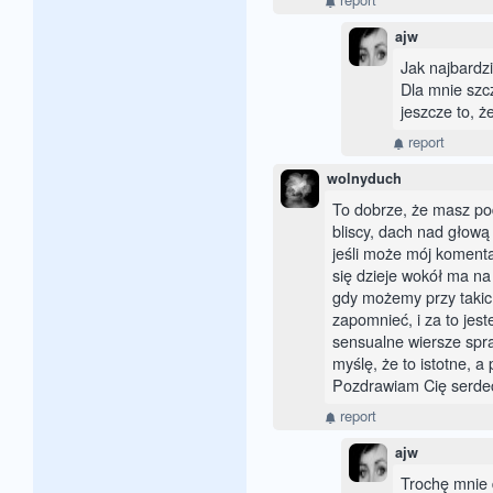
ajw
Jak najbardzi
Dla mnie szcz
jeszcze to, ż
report
wolnyduch
To dobrze, że masz pod
bliscy, dach nad głową 
jeśli może mój komentar
się dzieje wokół ma na 
gdy możemy przy takich
zapomnieć, i za to jes
sensualne wiersze spr
myślę, że to istotne, a
Pozdrawiam Cię serdec
report
ajw
Trochę mnie 