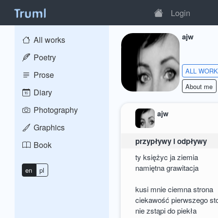
Login
ajw
All works
Poetry
ALL WOR
Prose
About me
Diary
Photography
ajw
Graphics
przypływy i odpływy
Book
ty księżyc ja ziemia
namiętna grawitacja
en
pl
kusi mnie ciemna strona
ciekawość pierwszego st
nie zstąpi do piekła