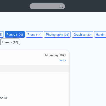
KS
Poetry (100)
Prose (14)
Photography (94)
Graphics (30)
Handma
Friends (10)
24 january 2025
poetry
opnia