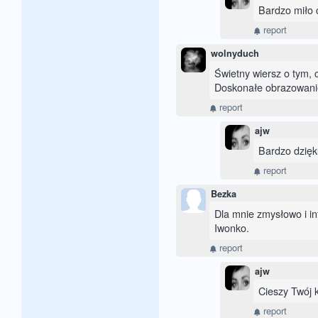
Bardzo miło c
report
wolnyduch
Świetny wiersz o tym, 
Doskonałe obrazowanie
report
ajw
Bardzo dzięk
report
Bezka
Dla mnie zmysłowo i i
Iwonko.
report
ajw
Cieszy Twój k
report