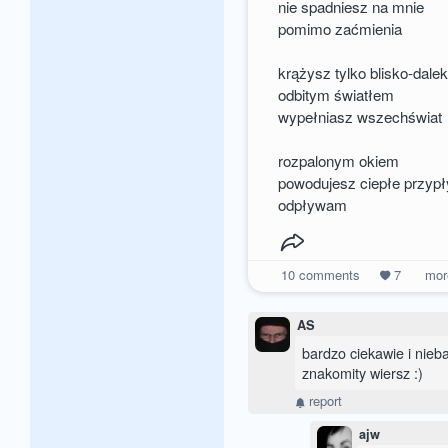
nie spadniesz na mnie
pomimo zaćmienia
krążysz tylko blisko-dale
odbitym światłem
wypełniasz wszechświat
rozpalonym okiem
powodujesz ciepłe przyp
odpływam
10
comments
7
mo
AS
bardzo ciekawie i nieba
znakomity wiersz :)
report
ajw