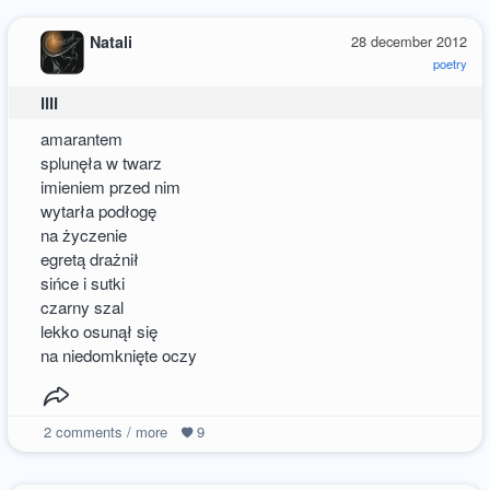
Natali
28 december 2012
poetry
lili
amarantem
splunęła w twarz
imieniem przed nim
wytarła podłogę
na życzenie
egretą drażnił
sińce i sutki
czarny szal
lekko osunął się
na niedomknięte oczy
2
comments / more
9