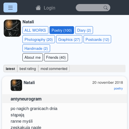
Login
Natali
ALL WORKS
Poetry (100)
Diary (2)
Photography (20)
Graphics (27)
Postcards (12)
Handmade (2)
About me
Friends (40)
latest
best rating
most commented
Natali
20 november 2018
poetry
antyneurogram
po nagich granicach dnia
stąpają
ranne myśli
zeskakują nagle