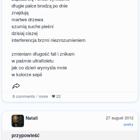
długie palce brodzą po dnie
znajdują
martwe drzewa
szumią suche pieśni
dzisiaj ciszej
interferencja brzmi niezrozumieniem
zmieniam długość fali i znikam
w paśmie ultrafioletu
jak co dzień wymyśla mnie
w kolorze sepii
8
comments / more
22
Natali
27 august 2012
poetry
przypowieść