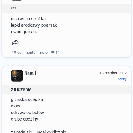
***
czerwona strużka
lepki słodkawy posmak
owoc granatu
10
comments / more
14
Natali
13 october 2012
poetry
złudzenie
grząska ścieżka
czas
odrywa od butów
grube godziny
zapada się i unosi cyklicznie