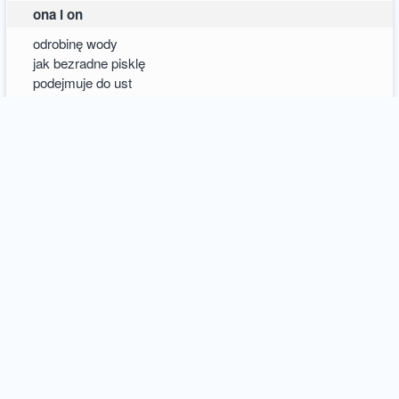
ona i on
odrobinę wody
jak bezradne pisklę
podejmuje do ust
połowę wylewa
jego zmęczone dłonie
bez nich jej godność
nie miałaby gdzie przetrwać
jeszcze raz w przerwie
między nieświadomością i bólem
opiera łysą głowę
o już tęskniące ramię
łapie każdy
uśmiech
może ostatni