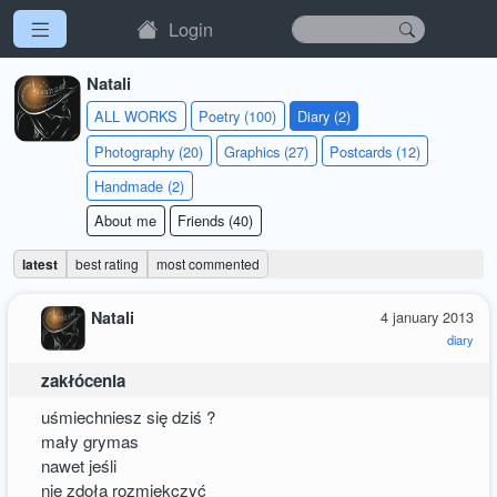
Login
Natali
ALL WORKS
Poetry (100)
Diary (2)
Photography (20)
Graphics (27)
Postcards (12)
Handmade (2)
About me
Friends (40)
latest
best rating
most commented
Natali
4 january 2013
diary
zakłócenia
uśmiechniesz się dziś ?
mały grymas
nawet jeśli
nie zdoła rozmiękczyć