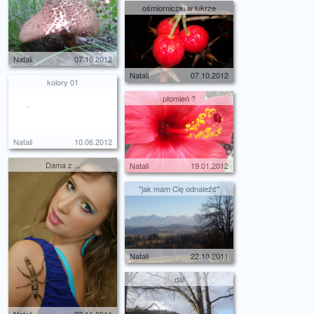
ośmiorniczki w lukrze
Natali
07.10.2012
Natali
07.10.2012
kolory 01
płomień ?
Natali
10.06.2012
Dama z ...
Natali
19.01.2012
"jak mam Cię odnaleźć"
Natali
22.10.2011
dal