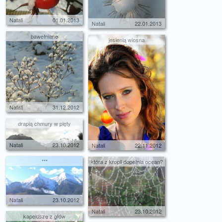
Natali
01.01.2013
Natali
22.01.2013
bawełniane
jesienią wiosna
Natali
31.12.2012
drapią chmury w pięty
Natali
23.10.2012
Natali
22.11.2012
***
która z kropli dopełnia ocean?
Natali
23.10.2012
Natali
23.10.2012
kapelusze z głów