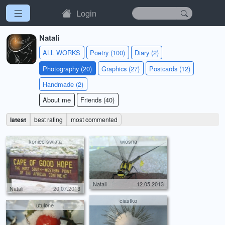
Login
Natali
ALL WORKS
Poetry (100)
Diary (2)
Photography (20)
Graphics (27)
Postcards (12)
Handmade (2)
About me
Friends (40)
latest
best rating
most commented
koniec świata
wiosna
Natali
12.05.2013
Natali
20.07.2013
ciastko
utulone