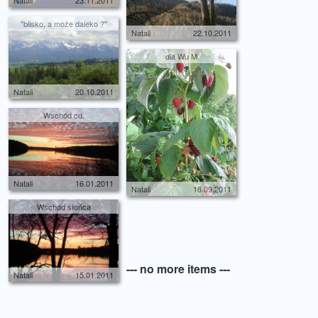
Natali
23.11.2011
"blisko, a może daleko ?"
Natali
22.10.2011
dla Wu M
Natali
20.10.2011
Wschód cd.
Natali
16.01.2011
Natali
18.09.2011
Wschód słońca
--- no more items ---
Natali
15.01.2011