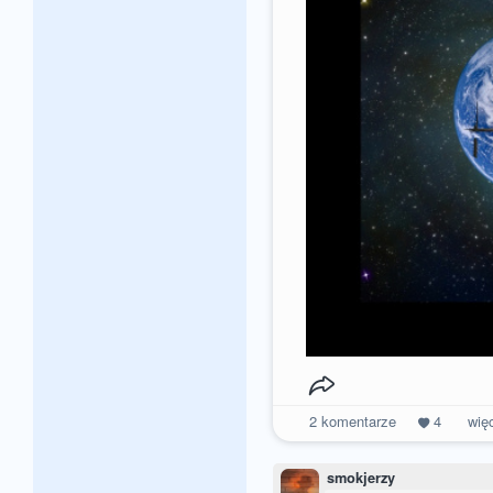
2
komentarze
4
wię
smokjerzy