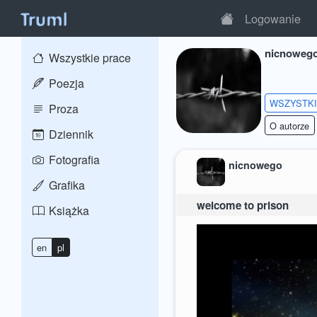
Logowanie
nicnoweg
Wszystkie prace
Poezja
WSZYSTK
Proza
O autorze
Dziennik
Fotografia
nicnowego
Grafika
welcome to prison
Książka
en
pl