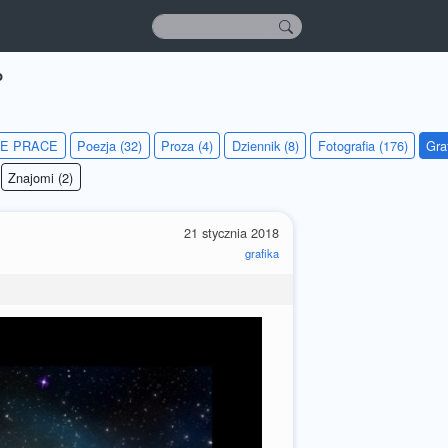
o
IE PRACE
Poezja (32)
Proza (4)
Dziennik (8)
Fotografia (176)
Gra
Znajomi (2)
21 stycznia 2018
grafika