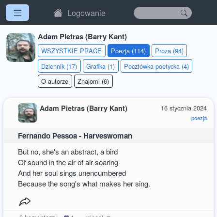
Logowanie
Adam Pietras (Barry Kant)
WSZYSTKIE PRACE
Poezja (114)
Proza (94)
Dziennik (17)
Grafika (1)
Pocztówka poetycka (4)
O autorze
Znajomi (6)
Adam Pietras (Barry Kant)
16 stycznia 2024
poezja
Fernando Pessoa - Harveswoman
But no, she's an abstract, a bird
Of sound in the air of air soaring
And her soul sings unencumbered
Because the song's what makes her sing.