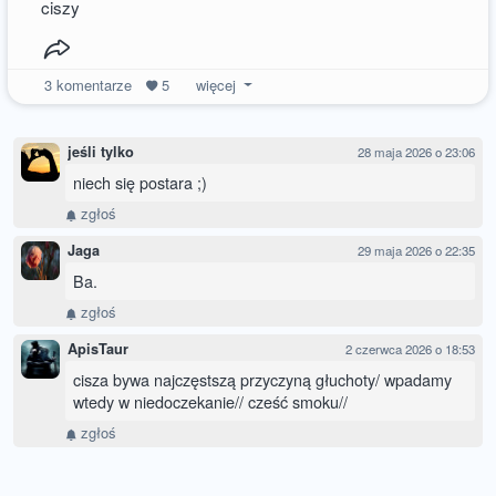
ciszy
3
komentarze
5
więcej
jeśli tylko
28 maja 2026 o 23:06
niech się postara ;)
zgłoś
Jaga
29 maja 2026 o 22:35
Ba.
zgłoś
ApisTaur
2 czerwca 2026 o 18:53
cisza bywa najczęstszą przyczyną głuchoty/ wpadamy
wtedy w niedoczekanie// cześć smoku//
zgłoś