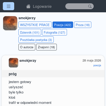
Logowanie
smokjerzy
WSZYSTKIE PRACE
Poezja (422)
Proza (18)
Dziennik (101)
Fotografia (127)
Pocztówka poetycka (3)
O autorze
Znajomi (18)
smokjerzy
28 maja 2026
poezja
próg
jestem gotowy
usłyszeć
byle tylko
ktoś
trafił w odpowiedni moment