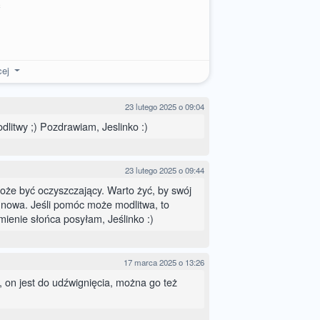
ć
cej
23 lutego 2025 o 09:04
dlitwy ;) Pozdrawiam, Jeslinko :)
23 lutego 2025 o 09:44
oże być oczyszczający. Warto żyć, by swój
 nowa. Jeśli pomóc może modlitwa, to
ienie słońca posyłam, Jeślinko :)
17 marca 2025 o 13:26
, on jest do udźwignięcia, można go też