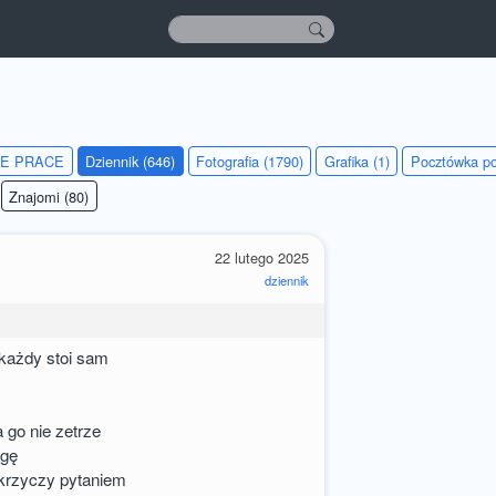
IE PRACE
Dziennik (646)
Fotografia (1790)
Grafika (1)
Pocztówka po
Znajomi (80)
22 lutego 2025
dziennik
każdy stoi sam
a go nie zetrze
agę
 krzyczy pytaniem