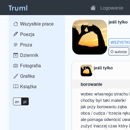
Logowanie
jeśli tylko
Wszystkie prace
Poezja
WSZYSTK
Proza
O autorze
Dziennik
Fotografia
jeśli tylko
Grafika
borowanie
Książka
wobec własnego strachu 
choćby był taki maleńki
en
pl
jak przy borowaniu zęba
obca / cudza / trzecia ręk
ale pomaga odwrócić uw
zużyć inaczej czas który