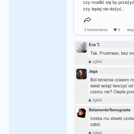
czy modlić się by przeży
czy lepiej nie dożyć..
3
komentarze
5
wię
Eva T.
Tak. Przetrwac, bez mo
zgłoś
Jaga
Ból istnienia czasem m
świat wciąż tworzyć od
czemu nie? Ciepłe prom
zgłoś
Belamonte/Senograsta
trzeba mu stawić czoła
zabić
zgłoś