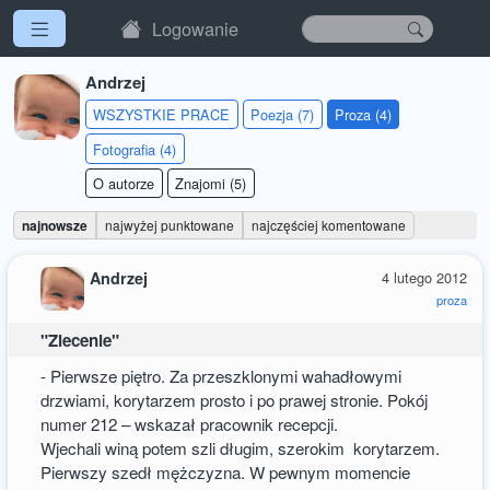
Logowanie
Andrzej
WSZYSTKIE PRACE
Poezja (7)
Proza (4)
Fotografia (4)
O autorze
Znajomi (5)
najnowsze
najwyżej punktowane
najczęściej komentowane
Andrzej
4 lutego 2012
proza
"Zlecenie"
- Pierwsze piętro. Za przeszklonymi wahadłowymi
drzwiami, korytarzem prosto i po prawej stronie. Pokój
numer 212 – wskazał pracownik recepcji.
Wjechali winą potem szli długim, szerokim korytarzem.
Pierwszy szedł mężczyzna. W pewnym momencie