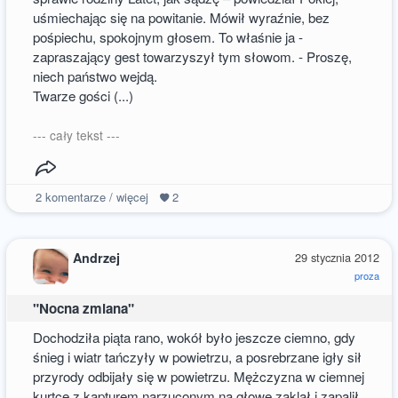
uśmiechając się na powitanie. Mówił wyraźnie, bez
pośpiechu, spokojnym głosem. To właśnie ja -
zapraszający gest towarzyszył tym słowom. - Proszę,
niech państwo wejdą.
Twarze gości (...)
--- cały tekst ---
2
komentarze / więcej
2
Andrzej
29 stycznia 2012
proza
"Nocna zmiana"
Dochodziła piąta rano, wokół było jeszcze ciemno, gdy
śnieg i wiatr tańczyły w powietrzu, a posrebrzane igły sił
przyrody odbijały się w powietrzu. Mężczyzna w ciemnej
kurtce z kapturem narzuconym na głowę zaklął i zapalił