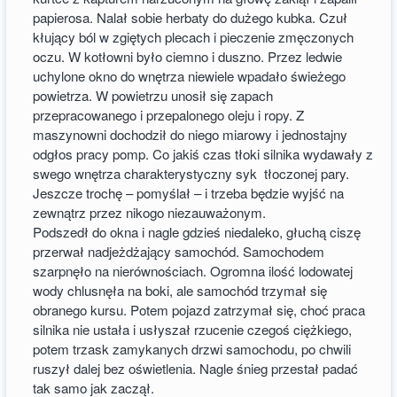
papierosa. Nalał sobie herbaty do dużego kubka. Czuł
kłujący ból w zgiętych plecach i pieczenie zmęczonych
oczu. W kotłowni było ciemno i duszno. Przez ledwie
uchylone okno do wnętrza niewiele wpadało świeżego
powietrza. W powietrzu unosił się zapach
przepracowanego i przepalonego oleju i ropy. Z
maszynowni dochodził do niego miarowy i jednostajny
odgłos pracy pomp. Co jakiś czas tłoki silnika wydawały z
swego wnętrza charakterystyczny syk tłoczonej pary.
Jeszcze trochę – pomyślał – i trzeba będzie wyjść na
zewnątrz przez nikogo niezauważonym.
Podszedł do okna i nagle gdzieś niedaleko, głuchą ciszę
przerwał nadjeżdżający samochód. Samochodem
szarpnęło na nierównościach. Ogromna ilość lodowatej
wody chlusnęła na boki, ale samochód trzymał się
obranego kursu. Potem pojazd zatrzymał się, choć praca
silnika nie ustała i usłyszał rzucenie czegoś ciężkiego,
potem trzask zamykanych drzwi samochodu, po chwili
ruszył dalej bez oświetlenia. Nagle śnieg przestał padać
tak samo jak zaczął.