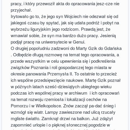
pracy, i który przewoził akta do opracowania jesz-cze nie
przyjechał.
Irytowało go to, że jego syn Wojciech nie odezwał się od
jakiegoś czasu by spytać, jak się udała podróż i pobyt na
wybrzeżu liguryjskim jego rodzicom. Prawdą jest, że
wmawiał sobie, że syn ma bardzo dużo pracy. Jesienią
podjął pracę na uniwersytecie w Genui.
O drugiej popołudniu zadzwoni do Marty Gzik do Gdańska
. Odbędzie długą rozmowę na temat tego opracowania, a
przede wszystkim w celu upewnienia się i podkreślenia
związków Poznania i roli gospodarczej tego miasta w
okresie panowania Przemysła II. To ostatnie to przecież
ich wspólne przedsięwzięcie naukowe. Martę Gzik poznał
w późnych latach sześć-dziesiątych ubiegłego wieku
podczas ich wspólnej pracy w archiwum i ich opracowań
na temat rozwoju rzemiosła i lokalizacji cechów na
Pomorzu i w Wielkopolsce. Znów zaczął pa-dać śnieg i
wzmógł się wiatr. Lampy zawieszone nad ulicą rzucały
mgliste światło. Zamknął drzwi na balkon. Już zdążył
zapomnieć urlopie i o pięknej słonecznej pogodzie w