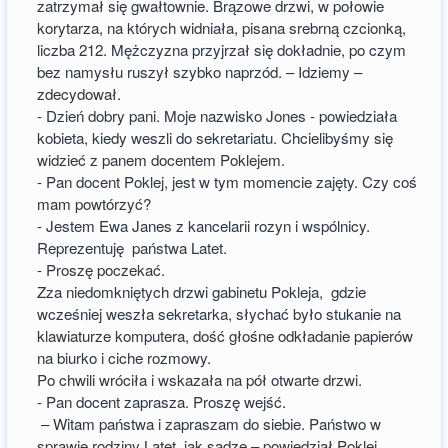
zatrzymał się gwałtownie. Brązowe drzwi, w połowie
korytarza, na których widniała, pisana srebrną czcionką,
liczba 212. Mężczyzna przyjrzał się dokładnie, po czym
bez namysłu ruszył szybko naprzód. – Idziemy –
zdecydował.
- Dzień dobry pani. Moje nazwisko Jones - powiedziała
kobieta, kiedy weszli do sekretariatu. Chcielibyśmy się
widzieć z panem docentem Poklejem.
- Pan docent Poklej, jest w tym momencie zajęty. Czy coś
mam powtórzyć?
- Jestem Ewa Janes z kancelarii rozyn i wspólnicy.
Reprezentuję państwa Latet.
- Proszę poczekać.
Zza niedomkniętych drzwi gabinetu Pokleja, gdzie
wcześniej weszła sekretarka, słychać było stukanie na
klawiaturze komputera, dość głośne odkładanie papierów
na biurko i ciche rozmowy.
Po chwili wróciła i wskazała na pół otwarte drzwi.
- Pan docent zaprasza. Proszę wejść.
– Witam państwa i zapraszam do siebie. Państwo w
sprawie rodziny Latet, jak sądzę – powiedział Poklej,