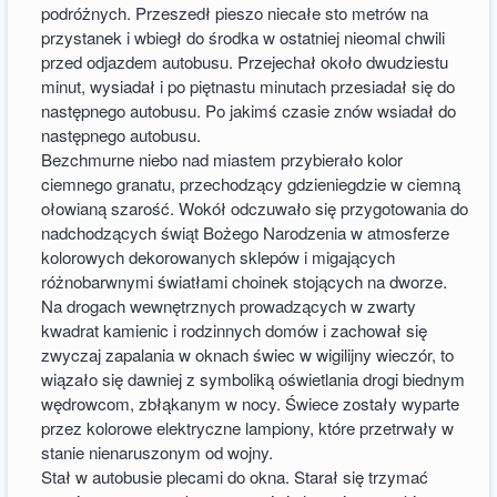
podróżnych. Przeszedł pieszo niecałe sto metrów na
przystanek i wbiegł do środka w ostatniej nieomal chwili
przed odjazdem autobusu. Przejechał około dwudziestu
minut, wysiadał i po piętnastu minutach przesiadał się do
następnego autobusu. Po jakimś czasie znów wsiadał do
następnego autobusu.
Bezchmurne niebo nad miastem przybierało kolor
ciemnego granatu, przechodzący gdzieniegdzie w ciemną
ołowianą szarość. Wokół odczuwało się przygotowania do
nadchodzących świąt Bożego Narodzenia w atmosferze
kolorowych dekorowanych sklepów i migających
różnobarwnymi światłami choinek stojących na dworze.
Na drogach wewnętrznych prowadzących w zwarty
kwadrat kamienic i rodzinnych domów i zachował się
zwyczaj zapalania w oknach świec w wigilijny wieczór, to
wiązało się dawniej z symboliką oświetlania drogi biednym
wędrowcom, zbłąkanym w nocy. Świece zostały wyparte
przez kolorowe elektryczne lampiony, które przetrwały w
stanie nienaruszonym od wojny.
Stał w autobusie plecami do okna. Starał się trzymać