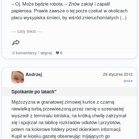
– Oj. Może będzie robota. – Znów zaklął i zapalił
papierosa. Prawie zawsze o tej porze czekał w okolicach
placu wysypiska śmieci, by wśród znieruchomiałych (...)
--- cały tekst ---
0
komentarzy / więcej
6
Andrzej
29 stycznia 2012
proza
Spotkanie po latach"
Mężczyzna w granatowej zimowej kurtce z czarną
niewielką torbą przewieszoną przez ramię o szesnastej
wyszedł z terminalu lotniska, na krótką chwilę zatrzymał
się i spojrzał na tablicę rozkładów odlotów i przylotów,
potem na kolorowe foldery przed okienkiem informacji.
Kupił w kiosku gazetę obserwując mijających go