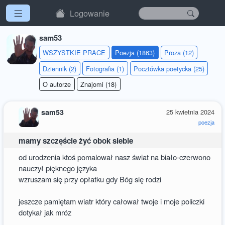
Logowanie
sam53
WSZYSTKIE PRACE
Poezja (1863)
Proza (12)
Dziennik (2)
Fotografia (1)
Pocztówka poetycka (25)
O autorze
Znajomi (18)
sam53
25 kwietnia 2024
poezja
mamy szczęście żyć obok siebie
od urodzenia ktoś pomalował nasz świat na biało-czerwono
nauczył pięknego języka
wzruszam się przy opłatku gdy Bóg się rodzi
jeszcze pamiętam wiatr który całował twoje i moje policzki
dotykał jak mróz