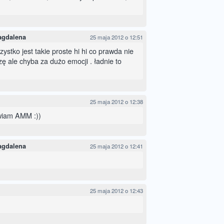
agdalena
25 maja 2012 o 12:51
zystko jest takie proste hi hi co prawda nie
zę ale chyba za dużo emocji . ładnie to
25 maja 2012 o 12:38
wiam AMM :))
agdalena
25 maja 2012 o 12:41
25 maja 2012 o 12:43