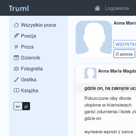
Logowanie
Anna Mari
Wszystkie prace
Poezja
WSZYSTK
Proza
O autorze
Dziennik
Fotografia
Anna Maria Magd
Grafika
gdzie on, na zakręcie u
Książka
Pokurczone niby dłonie
utopione w kłamstwach
en
pl
garść zdumienia i listek z
gdzie on
wyrwane wprost z serca