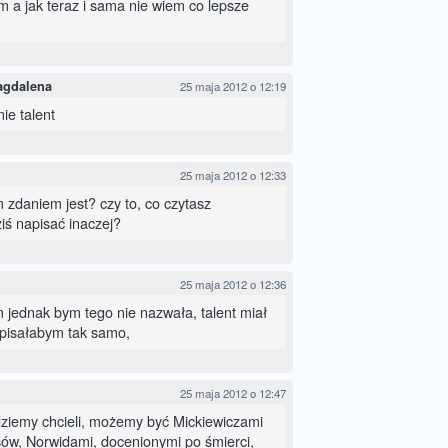
m a jak teraz i sama nie wiem co lepsze
agdalena
25 maja 2012 o 12:19
nie talent
25 maja 2012 o 12:33
 zdaniem jest? czy to, co czytasz
iś napisać inaczej?
25 maja 2012 o 12:36
m jednak bym tego nie nazwała, talent miał
napisałabym tak samo,
25 maja 2012 o 12:47
ędziemy chcieli, możemy być Mickiewiczami
ów, Norwidami, docenionymi po śmierci,