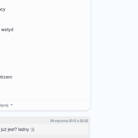
ocy
k wstyd
etrzem
ięcej
29 stycznia 2012 o 22:32
już jest? ładny :))