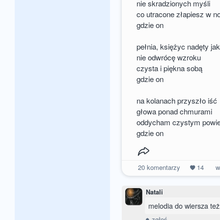
nie skradzionych myśli
co utracone złapiesz w n
gdzie on
pełnia, księżyc nadęty ja
nie odwrócę wzroku
czysta i piękna sobą
gdzie on
na kolanach przyszło iść
głowa ponad chmurami
oddycham czystym powi
gdzie on
20
komentarzy
14
w
Natali
melodia do wiersza też 
zgłoś