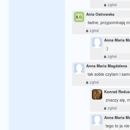
zgłoś
Ania Ostrowska
ładne, przypominają mi 
zgłoś
Anna Maria M
:)
zgłoś
Anna Maria Magdalena
tak sobie czytam i sam
zgłoś
Konrad Redus
znaczy się, m
zgłoś
Anna Maria M
tego to ja n