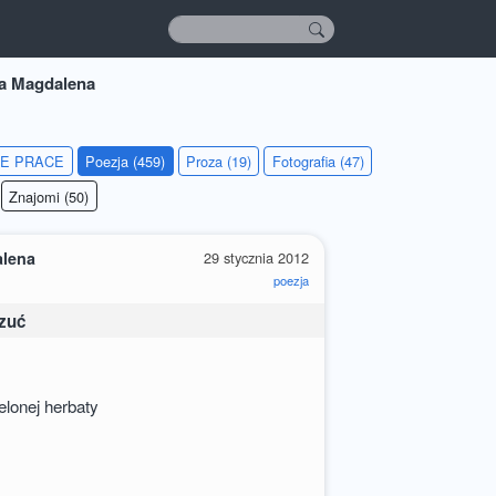
a Magdalena
IE PRACE
Poezja (459)
Proza (19)
Fotografia (47)
Znajomi (50)
alena
29 stycznia 2012
poezja
czuć
ielonej herbaty