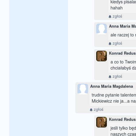
kiedys pisala
hahah
zgłoś
Anna Maria M
ale raczej to 
zgłoś
Konrad Redus
a co to Twoim
chciałabyś dz
zgłoś
Anna Maria Magdalena
trudne pytanie talente
Mickiewicz nie ja...a 
zgłoś
Konrad Redus
jeśli tylko b
naszych czas