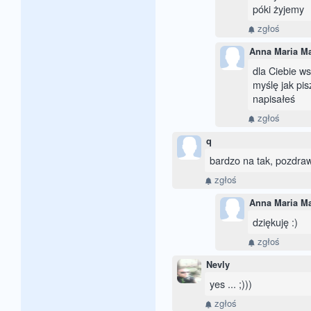
póki żyjemy
zgłoś
Anna Maria M
dla Ciebie ws
myślę jak pis
napisałeś
zgłoś
q
bardzo na tak, pozdra
zgłoś
Anna Maria M
dziękuję :)
zgłoś
Nevly
yes ... ;)))
zgłoś