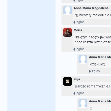
Anna Maria Magdalena
:)) niestety melodii nie
zgłoś
Meris
"księżyc nadęty jak wst
choć reszta przecież te
zgłoś
Anna Maria M
dziękuję:))
zgłoś
alija
Bardzo romantycznie.P
zgłoś
Anna Maria M
:)