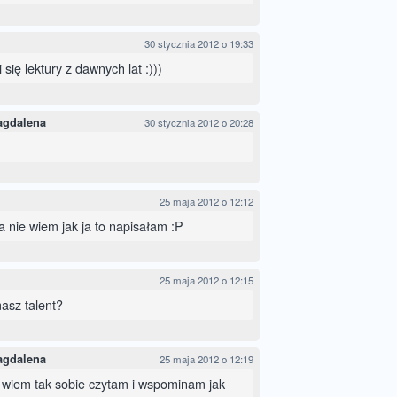
30 stycznia 2012 o 19:33
się lektury z dawnych lat :)))
agdalena
30 stycznia 2012 o 20:28
25 maja 2012 o 12:12
a nie wiem jak ja to napisałam :P
25 maja 2012 o 12:15
asz talent?
agdalena
25 maja 2012 o 12:19
ie wiem tak sobie czytam i wspominam jak