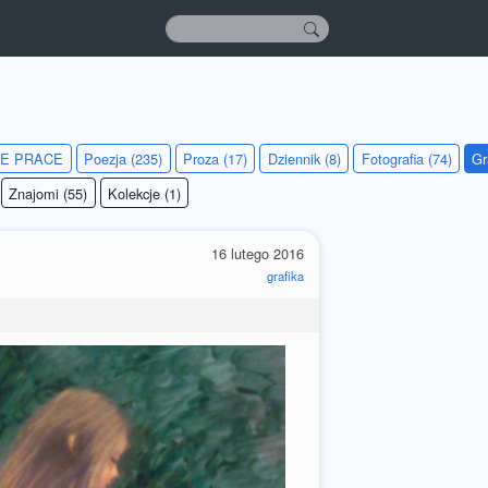
IE PRACE
Poezja (235)
Proza (17)
Dziennik (8)
Fotografia (74)
Gr
Znajomi (55)
Kolekcje (1)
16 lutego 2016
grafika