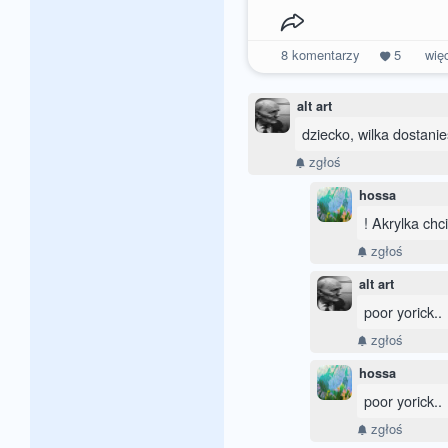
8
komentarzy
5
wię
alt art
dziecko, wilka dostanie
zgłoś
hossa
! Akrylka chci
zgłoś
alt art
poor yorick..
zgłoś
hossa
poor yorick..
zgłoś