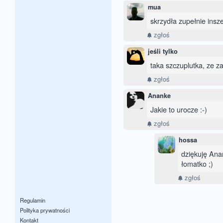
mua
skrzydła zupełnie insz
zgłoś
jeśli tylko
taka szczuplutka, ze za
zgłoś
Ananke
Jakie to urocze :-)
zgłoś
hossa
dziękuję Ana
łomatko ;)
zgłoś
Regulamin
Polityka prywatności
Kontakt