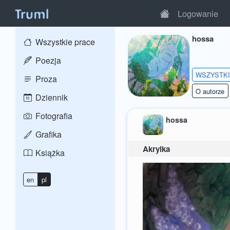
Logowanie
hossa
Wszystkie prace
Poezja
WSZYSTK
Proza
O autorze
Dziennik
Fotografia
hossa
Grafika
Akrylka
Książka
en
pl