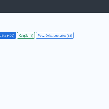
afika (409)
Książki (1)
Pocztówka poetycka (18)