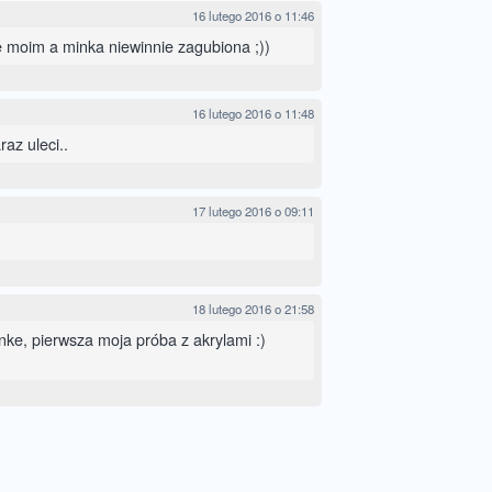
16 lutego 2016 o 11:46
e moim a minka niewinnie zagubiona ;))
16 lutego 2016 o 11:48
raz uleci..
17 lutego 2016 o 09:11
18 lutego 2016 o 21:58
nke, pierwsza moja próba z akrylami :)