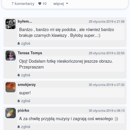
7
komentarzy
10
więcej
byłem...
29 stycznia 2019 o 21:56
Bardzo , bardzo mi się podoba , ale również bardzo
brakuje czarnych klawiszy . Byłoby super...:)
zgłoś
Teresa Tomys
29 stycznia 2019 o 22:55
Ojoj! Dodałam fotkę nieskończonej jeszcze obrazu.
Przepraszam
zgłoś
smokjerzy
30 stycznia 2019 o 07:32
super!
zgłoś
piórko
30 stycznia 2019 o 08:13
A za chwilę przyjdą muzycy i zagrają coś wesołego :))
zgłoś