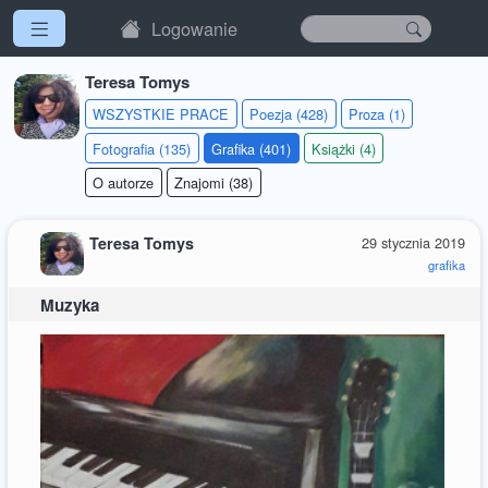
Logowanie
Teresa Tomys
WSZYSTKIE PRACE
Poezja (428)
Proza (1)
Fotografia (135)
Grafika (401)
Książki (4)
O autorze
Znajomi (38)
Teresa Tomys
29 stycznia 2019
grafika
Muzyka