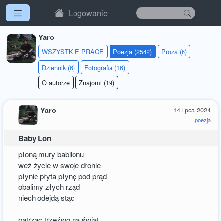
Logowanie
Yaro
WSZYSTKIE PRACE
Poezja (2542)
Proza (6)
Dziennik (6)
Fotografia (16)
O autorze
Znajomi (19)
Yaro
14 lipca 2024
poezja
Baby Lon
płoną mury babilonu
weź życie w swoje dłonie
płynie płyta płynę pod prąd
obalimy złych rząd
niech odejdą stąd
patrząc trzeźwo na świat