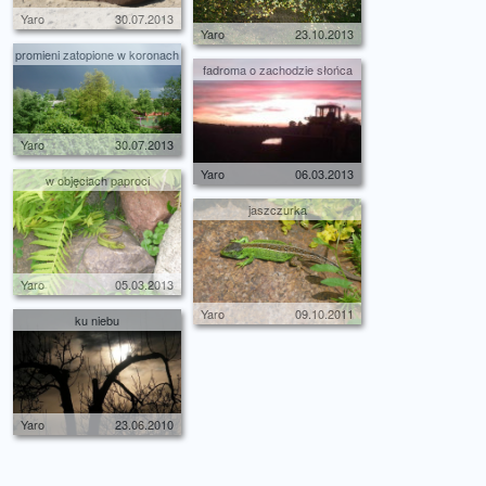
Yaro
30.07.2013
Yaro
23.10.2013
promieni zatopione w koronach
fadroma o zachodzie słońca
Yaro
30.07.2013
Yaro
06.03.2013
w objęciach paproci
jaszczurka
Yaro
05.03.2013
Yaro
09.10.2011
ku niebu
Yaro
23.06.2010