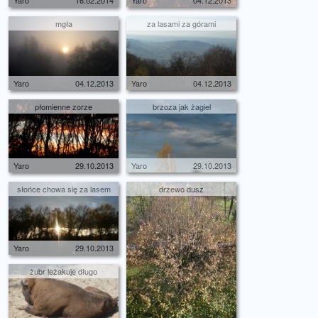
Yaro
16.02.2014
Yaro
04.12.2013
mgła
za lasami za górami
Yaro
04.12.2013
Yaro
04.12.2013
płomienne zorze
brzoza jak żagiel
Yaro
29.10.2013
Yaro
29.10.2013
słońce chowa się za lasem
drzewo dusz
Yaro
29.10.2013
żubr leżakuje długo