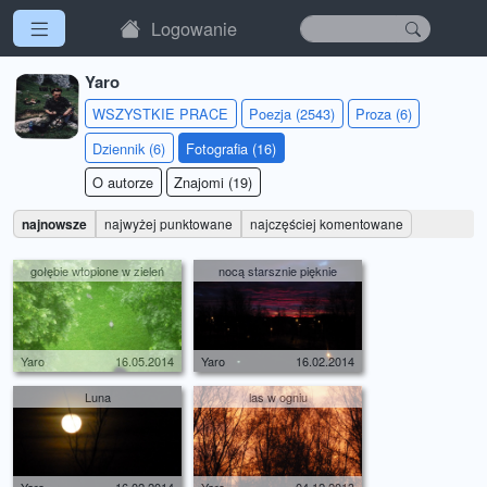
Logowanie
Yaro
WSZYSTKIE PRACE
Poezja (2543)
Proza (6)
Dziennik (6)
Fotografia (16)
O autorze
Znajomi (19)
najnowsze
najwyżej punktowane
najczęściej komentowane
gołębie wtopione w zieleń
nocą starsznie pięknie
Yaro
16.05.2014
Yaro
16.02.2014
Luna
las w ogniu