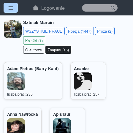
Logowanie
Sztelak Marcin
WSZYSTKIE PRACE
Poezja (1447)
Proza (2)
Książki (1)
O autorze
Znajomi (16)
Adam Pietras (Barry Kant)
Ananke
liczba prac: 230
liczba prac: 257
Anna Nawrocka
ApisTaur