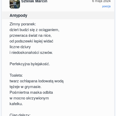
Sztelak Marcin
6 maja 2024
poezja
Antypody
Zimny poranek:
dzień budzi się z ociąganiem,
przewraca świat na nice,
od podszewki lepiej widać
liczne dziury
i niedoskonałości szwów.
Perfekcyjna bylejakość.
Toaleta:
twarz ochlapana lodowatą wodą
tężeje w grymasie.
Pośmiertna maska odbita
w mocno skrzywionym
kafelku.
Ciąg dalszy: