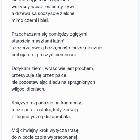
wszyscy wciąż jesteśmy żywi
a drzewa są soczyście zielone,
mimo czerni i bieli.
Przechadzam się pomiędzy zgiętymi
starością masztami latarń,
szczerzą swoją bezzębność, bezskutecznie
próbując rozproszyć ciemności.
Dotykam ziemi, właściwie jest prochem,
przesypuje się przez palce
nie pozostawiając śladu na spragnionych
wilgoci dłoniach.
Księżyc rozpada się na fragmenty,
może poraz ostatni, koty zerkają
z flegmatyczną dezaprobatą.
Mój chwiejny krok wytycza trasę
do w pocie czoła wypracowanej