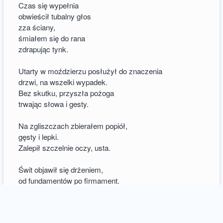
Czas się wypełnia
obwieścił tubalny głos
zza ściany,
śmiałem się do rana
zdrapując tynk.
Utarty w moździerzu posłużył do znaczenia
drzwi, na wszelki wypadek.
Bez skutku, przyszła pożoga
trwając słowa i gesty.
Na zgliszczach zbierałem popiół,
gęsty i lepki.
Zalepił szczelnie oczy, usta.
Świt objawił się drżeniem,
od fundamentów po firmament.
Prawdopodobnie już pusty,
jak wypalone skorupy
pod nogami.