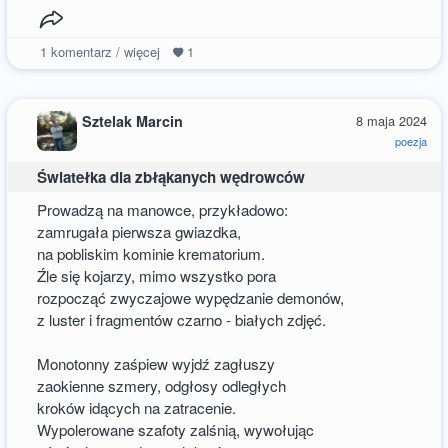
1
komentarz / więcej
1
Sztelak Marcin
8 maja 2024
poezja
Światełka dla zbłąkanych wędrowców
Prowadzą na manowce, przykładowo:
zamrugała pierwsza gwiazdka,
na pobliskim kominie krematorium.
Źle się kojarzy, mimo wszystko pora
rozpocząć zwyczajowe wypędzanie demonów,
z luster i fragmentów czarno - białych zdjęć.
Monotonny zaśpiew wyjdź zagłuszy
zaokienne szmery, odgłosy odległych
kroków idących na zatracenie.
Wypolerowane szafoty zalśnią, wywołując