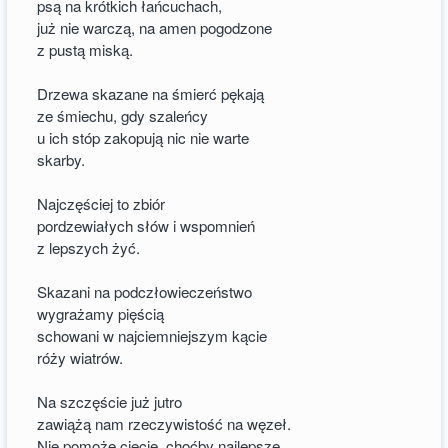
psą na krótkich łańcuchach,
już nie warczą, na amen pogodzone
z pustą miską.
Drzewa skazane na śmierć pękają
ze śmiechu, gdy szaleńcy
u ich stóp zakopują nic nie warte
skarby.
Najczęściej to zbiór
pordzewiałych słów i wspomnień
z lepszych żyć.
Skazani na podczłowieczeństwo
wygrażamy pięścią
schowani w najciemniejszym kącie
róży wiatrów.
Na szczęście już jutro
zawiążą nam rzeczywistość na węzeł.
Nie pomoże cięcie, choćby najlepsze,