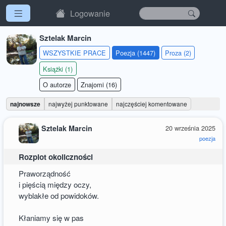
Logowanie
Sztelak Marcin
WSZYSTKIE PRACE
Poezja (1447)
Proza (2)
Książki (1)
O autorze
Znajomi (16)
najnowsze
najwyżej punktowane
najczęściej komentowane
Sztelak Marcin
20 września 2025
poezja
Rozplot okoliczności
Praworządność
i pięścią między oczy,
wyblakłe od powidoków.
Kłaniamy się w pas