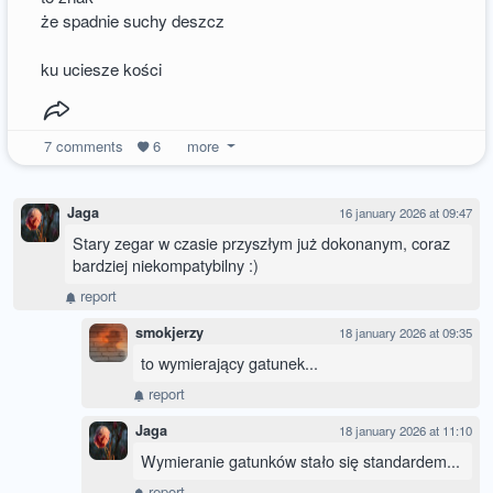
że spadnie suchy deszcz
ku uciesze kości
7
comments
6
more
Jaga
16 january 2026 at 09:47
Stary zegar w czasie przyszłym już dokonanym, coraz
bardziej niekompatybilny :)
report
smokjerzy
18 january 2026 at 09:35
to wymierający gatunek...
report
Jaga
18 january 2026 at 11:10
Wymieranie gatunków stało się standardem...
report