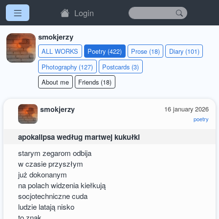
Login
smokjerzy
ALL WORKS
Poetry (422)
Prose (18)
Diary (101)
Photography (127)
Postcards (3)
About me
Friends (18)
smokjerzy
16 january 2026
poetry
apokalipsa według martwej kukułki
starym zegarom odbija
w czasie przyszłym
już dokonanym
na polach widzenia kiełkują
socjotechniczne cuda
ludzie latają nisko
to znak