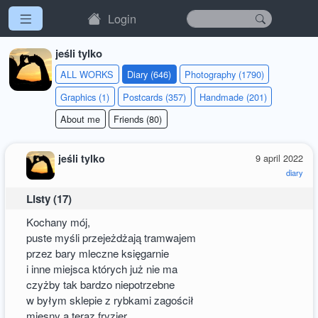
Login
jeśli tylko
ALL WORKS
Diary (646)
Photography (1790)
Graphics (1)
Postcards (357)
Handmade (201)
About me
Friends (80)
jeśli tylko
9 april 2022
diary
Listy (17)
Kochany mój,
puste myśli przejeżdżają tramwajem
przez bary mleczne księgarnie
i inne miejsca których już nie ma
czyżby tak bardzo niepotrzebne
w byłym sklepie z rybkami zagościł
mięsny a teraz fryzjer