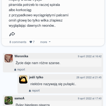
piramida potrzeb to raczej spirala
albo korkociąg
z przypadkowo wyciągniętymi palcami
omiń głowę bo tylko wilka złapiesz
wyglądając dawnych neonów..
8
comments
7
more
Weronika
9 april 2022 at 16:42
Życie daje nam różne szanse.
report
jeśli tylko
28 april 2022 at 21:45
niektóre nazywają się pułapki..
report
samoA
9 april 2022 at 17:40
Rylec biegłego pisarza