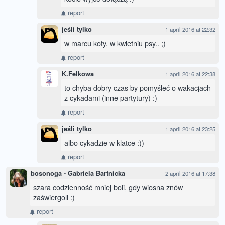
report
jeśli tylko
1 april 2016 at 22:32
w marcu koty, w kwietniu psy.. ;)
report
K.Felkowa
1 april 2016 at 22:38
to chyba dobry czas by pomyśleć o wakacjach
z cykadami (inne partytury) :)
report
jeśli tylko
1 april 2016 at 23:25
albo cykadzie w klatce :))
report
bosonoga - Gabriela Bartnicka
2 april 2016 at 17:38
szara codzienność mniej boli, gdy wiosna znów
zaświergoli :)
report