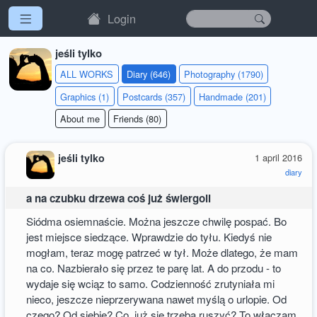
Login
jeśli tylko
ALL WORKS
Diary (646)
Photography (1790)
Graphics (1)
Postcards (357)
Handmade (201)
About me
Friends (80)
jeśli tylko
1 april 2016
diary
a na czubku drzewa coś już świergoli
Siódma osiemnaście. Można jeszcze chwilę pospać. Bo
jest miejsce siedzące. Wprawdzie do tyłu. Kiedyś nie
mogłam, teraz mogę patrzeć w tył. Może dlatego, że mam
na co. Nazbierało się przez te parę lat. A do przodu - to
wydaje się wciąz to samo. Codzienność zrutyniała mi
nieco, jeszcze nieprzerywana nawet myślą o urlopie. Od
czego? Od siebie? Co, już się trzeba ruszyć? To włączam