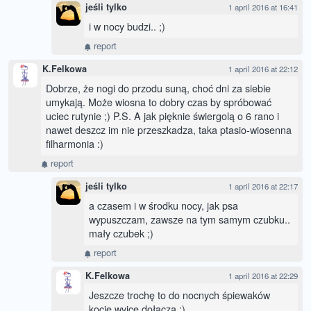
jeśli tylko
1 april 2016 at 16:41
i w nocy budzi.. ;)
report
K.Felkowa
1 april 2016 at 22:12
Dobrze, że nogi do przodu suną, choć dni za siebie
umykają. Może wiosna to dobry czas by spróbować
uciec rutynie ;) P.S. A jak pięknie świergolą o 6 rano i
nawet deszcz im nie przeszkadza, taka ptasio-wiosenna
filharmonia :)
report
jeśli tylko
1 april 2016 at 22:17
a czasem i w środku nocy, jak psa
wypuszczam, zawsze na tym samym czubku..
mały czubek ;)
report
K.Felkowa
1 april 2016 at 22:29
Jeszcze trochę to do nocnych śpiewaków
kocie wyjce dołączą :)