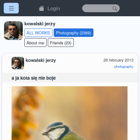
Login
kowalski jerzy
ALL WORKS
Photography (2369)
About me
Friends (23)
kowalski jerzy
26 february 2013
photography
a ja kota się nie boje