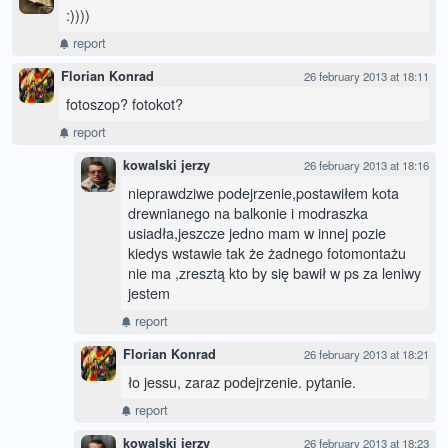
:))))
report
Florian Konrad
26 february 2013 at 18:11
fotoszop? fotokot?
report
kowalski jerzy
26 february 2013 at 18:16
nieprawdziwe podejrzenie,postawiłem kota
drewnianego na balkonie i modraszka
usiadła,jeszcze jedno mam w innej pozie
kiedys wstawie tak że żadnego fotomontażu
nie ma ,zresztą kto by się bawił w ps za leniwy
jestem
report
Florian Konrad
26 february 2013 at 18:21
ło jessu, zaraz podejrzenie. pytanie.
report
kowalski jerzy
26 february 2013 at 18:23