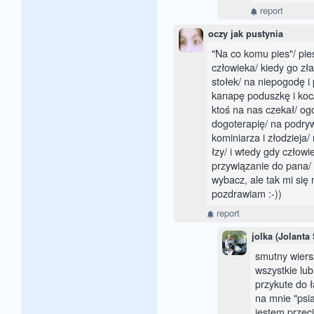
report
oczy jak pustynia
"Na co komu pies"/ pies
człowieka/ kiedy go zła
stołek/ na niepogodę i
kanapę poduszkę i koc/
ktoś na nas czekał/ og
dogoterapię/ na podryw 
kominiarza i złodzieja/
łzy/ i wtedy gdy człowi
przywiązanie do pana/ 
wybacz, ale tak mi się
pozdrawiam :-))
report
jolka (Jolanta
smutny wiers
wszystkie lu
przykute do 
na mnie "psi
jestem przec