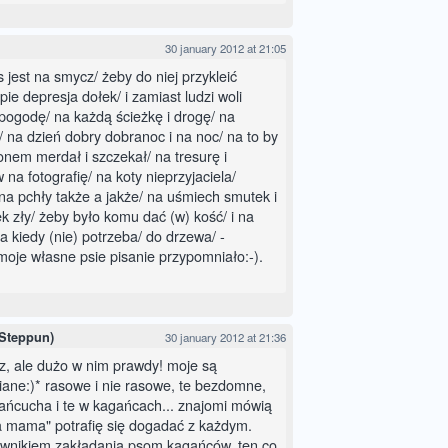
30 january 2012 at 21:05
 jest na smycz/ żeby do niej przykleić
pie depresja dołek/ i zamiast ludzi woli
 pogodę/ na każdą ścieżkę i drogę/ na
 na dzień dobry dobranoc i na noc/ na to by
onem merdał i szczekał/ na tresurę i
na fotografię/ na koty nieprzyjaciela/
 na pchły także a jakże/ na uśmiech smutek i
ek zły/ żeby było komu dać (w) kość/ i na
a kiedy (nie) potrzeba/ do drzewa/ -
 moje własne psie pisanie przypomniało:-).
 Steppun)
30 january 2012 at 21:36
z, ale dużo w nim prawdy! moje są
biane:)* rasowe i nie rasowe, te bezdomne,
łańcucha i te w kagańcach... znajomi mówią
a mama" potrafię się dogadać z każdym.
iwnikiem zakładania psom kagańców, ten co