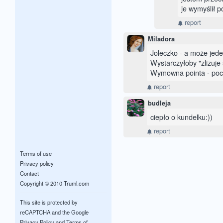
je wymyślił p
report
Miladora
Joleczko - a może jede
Wystarczyłoby "zlizuje 
Wymowna pointa - poci
report
budleja
ciepło o kundelku:))
report
Terms of use
Privacy policy
Contact
Copyright © 2010 Truml.com
This site is protected by
reCAPTCHA and the Google
Privacy Policy
and
Terms of