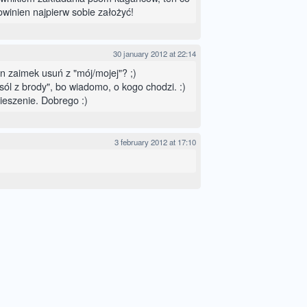
owinien najpierw sobie założyć!
30 january 2012 at 22:14
n zaimek usuń z "mój/mojej"? ;)
sól z brody", bo wiadomo, o kogo chodzi. :)
eszenie. Dobrego :)
3 february 2012 at 17:10