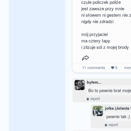
czule policzek poliże
jest zawsze przy mnie
ni słowem ni gestem nie z
nigdy nie zdradzi
mój przyjaciel
ma cztery łapy
i zlizuje sól z mojej brody
11
comments
5
mo
byłem...
Bo to pewnie brat mojej
report
jolka (Jolanta
pewnie tak ;)
report