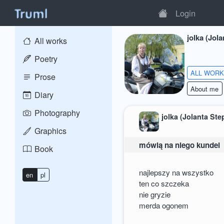
Login
jolka (Jol
All works
Poetry
ALL WOR
Prose
About me
Diary
Photography
jolka (Jolanta St
Graphics
mówią na niego kundel
Book
najlepszy na wszystko
en
pl
ten co szczeka
nie gryzie
merda ogonem