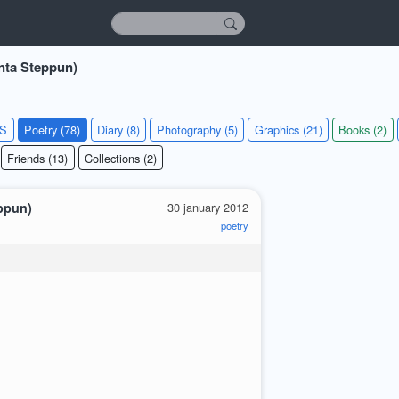
anta Steppun)
KS
Poetry (78)
Diary (8)
Photography (5)
Graphics (21)
Books (2)
Friends (13)
Collections (2)
eppun)
30 january 2012
poetry