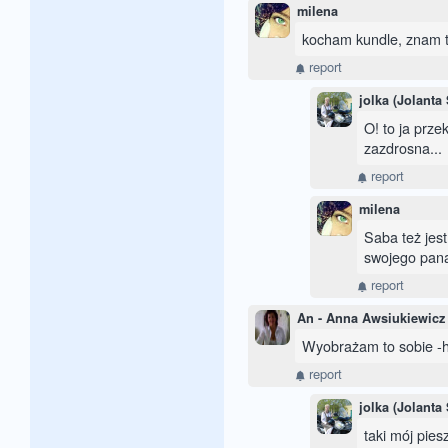
milena
kocham kundle, znam te
report
jolka (Jolanta
O! to ja prz
zazdrosna...
report
milena
Saba też jest
swojego pana.
report
An - Anna Awsiukiewicz
Wyobrażam to sobie -hih
report
jolka (Jolanta
taki mój pies