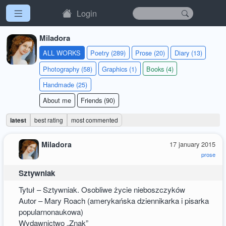
Login
Miladora
ALL WORKS
Poetry (289)
Prose (20)
Diary (13)
Photography (58)
Graphics (1)
Books (4)
Handmade (25)
About me
Friends (90)
latest
best rating
most commented
Miladora
17 january 2015
prose
Sztywniak
Tytuł – Sztywniak. Osobliwe życie nieboszczyków
Autor – Mary Roach (amerykańska dziennikarka i pisarka
popularnonaukowa)
Wydawnictwo „Znak”