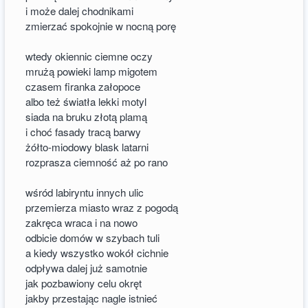
i może dalej chodnikami
zmierzać spokojnie w nocną porę
wtedy okiennic ciemne oczy
mrużą powieki lamp migotem
czasem firanka załopoce
albo też światła lekki motyl
siada na bruku złotą plamą
i choć fasady tracą barwy
żółto-miodowy blask latarni
rozprasza ciemność aż po rano
wśród labiryntu innych ulic
przemierza miasto wraz z pogodą
zakręca wraca i na nowo
odbicie domów w szybach tuli
a kiedy wszystko wokół cichnie
odpływa dalej już samotnie
jak pozbawiony celu okręt
jakby przestając nagle istnieć