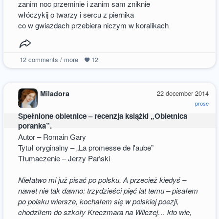
zanim noc przeminie i zanim sam zniknie
włóczykij o twarzy i sercu z piernika
co w gwiazdach przebiera niczym w koralikach
12
comments / more
12
Miladora
22 december 2014
prose
Spełnione obietnice – recenzja książki „Obietnica
poranka”.
Autor – Romain Gary
Tytuł oryginalny – „La promesse de l'aube”
Tłumaczenie – Jerzy Pański
Niełatwo mi już pisać po polsku. A przecież kiedyś –
nawet nie tak dawno: trzydzieści pięć lat temu – pisałem
po polsku wiersze, kochałem się w polskiej poezji,
chodziłem do szkoły Kreczmara na Wilczej… kto wie,