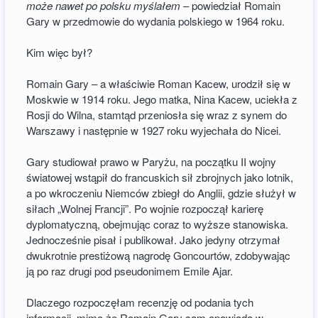
może nawet po polsku myślałem
– powiedział Romain
Gary w przedmowie do wydania polskiego w 1964 roku.
Kim więc był?
Romain Gary – a właściwie Roman Kacew, urodził się w
Moskwie w 1914 roku. Jego matka, Nina Kacew, uciekła z
Rosji do Wilna, stamtąd przeniosła się wraz z synem do
Warszawy i następnie w 1927 roku wyjechała do Nicei.
Gary studiował prawo w Paryżu, na początku II wojny
światowej wstąpił do francuskich sił zbrojnych jako lotnik,
a po wkroczeniu Niemców zbiegł do Anglii, gdzie służył w
siłach „Wolnej Francji”. Po wojnie rozpoczął karierę
dyplomatyczną, obejmując coraz to wyższe stanowiska.
Jednocześnie pisał i publikował. Jako jedyny otrzymał
dwukrotnie prestiżową nagrodę Goncourtów, zdobywając
ją po raz drugi pod pseudonimem Emile Ajar.
Dlaczego rozpoczęłam recenzję od podania tych
informacji, mimo że Romain Gary sam opowiada w