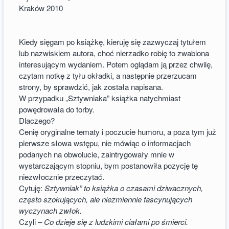
Kraków 2010
Kiedy sięgam po książkę, kieruję się zazwyczaj tytułem
lub nazwiskiem autora, choć nierzadko robię to zwabiona
interesującym wydaniem. Potem oglądam ją przez chwilę,
czytam notkę z tyłu okładki, a następnie przerzucam
strony, by sprawdzić, jak została napisana.
W przypadku „Sztywniaka” książka natychmiast
powędrowała do torby.
Dlaczego?
Cenię oryginalne tematy i poczucie humoru, a poza tym już
pierwsze słowa wstępu, nie mówiąc o informacjach
podanych na obwolucie, zaintrygowały mnie w
wystarczającym stopniu, bym postanowiła pozycję tę
niezwłocznie przeczytać.
Cytuję:
Sztywniak” to książka o czasami dziwacznych,
często szokujących, ale niezmiennie fascynujących
wyczynach zwłok.
Czyli –
Co dzieje się z ludzkimi ciałami po śmierci.