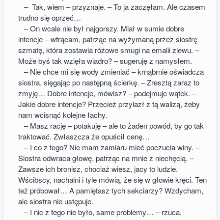
– Tak, wiem – przyznaje. – To ja zaczęłam. Ale czasem
trudno się oprzeć…
– On wcale nie był najgorszy. Miał w sumie dobre
intencje – wtrącam, patrząc na wyżymaną przez siostrę
szmatę, która zostawia różowe smugi na emalii zlewu. –
Może byś tak wzięła wiadro? – sugeruję z namysłem.
– Nie chce mi się wody zmieniać – krnąbrnie oświadcza
siostra, sięgając po następną ścierkę. – Zresztą zaraz to
zmyję… Dobre intencje, mówisz? – podejmuje wątek. –
Jakie dobre intencje? Przecież przylazł z tą walizą, żeby
nam wcisnąć kolejne łachy.
– Masz rację – potakuję – ale to żaden powód, by go tak
traktować. Zwłaszcza że opuścił cenę…
– I co z tego? Nie mam zamiaru mieć poczucia winy. –
Siostra odwraca głowę, patrząc na mnie z niechęcią. –
Zawsze ich bronisz, chociaż wiesz, jacy to ludzie.
Wścibscy, nachalni i tyle mówią, że się w głowie kręci. Ten
też próbował… A pamiętasz tych sekciarzy? Wzdycham,
ale siostra nie ustępuje.
– I nic z tego nie było, same problemy… – rzuca,