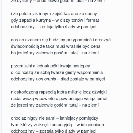
że byliśmy – choć ledwo gośćmi tutaj – na ziemi
i że potem jak innym zejść kazano ze sceny
gdy zapadła kurtyna – w ciszy tonów i fermat
odchodzimy – zostają tylko ślady w pamięci
coś co czasem się budzi by przypomnieć i dręczyć
świadomością że taka musi właśnie być cena
bo jesteśmy zaledwie gośćmi tutaj – na ziemi
przemijalni a jednak póki trwają następcy
ci co noszą ze sobą twarze gesty wspomnienia
odchodzimy
non omnis
– ślad zostaje w pamięci
nieskończoną rapsodią która milknie lecz dźwięki
nadal wiszą w powietrzu powtarzając wciąż temat
że jesteśmy zaledwie gośćmi tutaj – na ziemi
chociaż nigdy nie sami – istniejący pomiędzy
tymi którzy zniknęli i co przyjdą – w ich cieniach
odchodzimy – zostają tylko ślady w pamięci