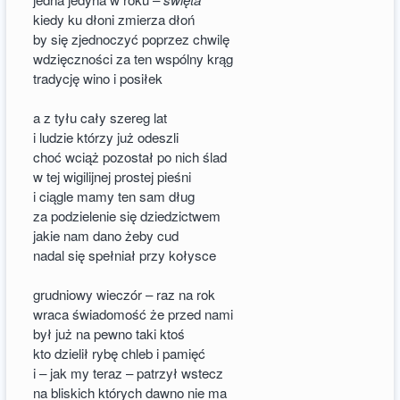
kiedy ku dłoni zmierza dłoń
by się zjednoczyć poprzez chwilę
wdzięczności za ten wspólny krąg
tradycję wino i posiłek
a z tyłu cały szereg lat
i ludzie którzy już odeszli
choć wciąż pozostał po nich ślad
w tej wigilijnej prostej pieśni
i ciągle mamy ten sam dług
za podzielenie się dziedzictwem
jakie nam dano żeby cud
nadal się spełniał przy kołysce
grudniowy wieczór – raz na rok
wraca świadomość że przed nami
był już na pewno taki ktoś
kto dzielił rybę chleb i pamięć
i – jak my teraz – patrzył wstecz
na bliskich których dawno nie ma