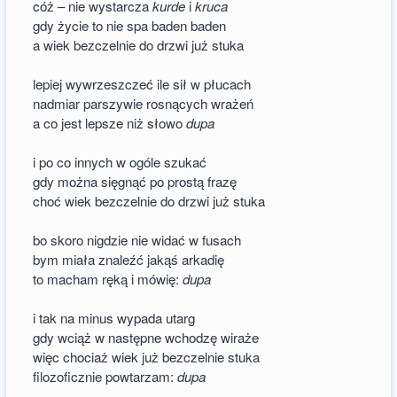
cóż – nie wystarcza
kurde
i
kruca
gdy życie to nie spa baden baden
a wiek bezczelnie do drzwi już stuka
lepiej wywrzeszczeć ile sił w płucach
nadmiar parszywie rosnących wrażeń
a co jest lepsze niż słowo
dupa
i po co innych w ogóle szukać
gdy można sięgnąć po prostą frazę
choć wiek bezczelnie do drzwi już stuka
bo skoro nigdzie nie widać w fusach
bym miała znaleźć jakąś arkadię
to macham ręką i mówię:
dupa
i tak na minus wypada utarg
gdy wciąż w następne wchodzę wiraże
więc chociaż wiek już bezczelnie stuka
filozoficznie powtarzam:
dupa