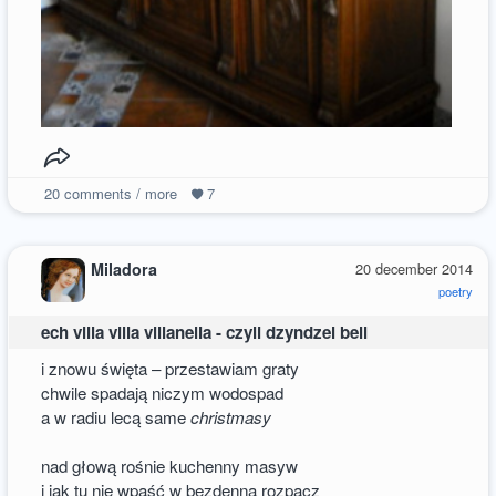
20
comments / more
7
Miladora
20 december 2014
poetry
ech villa villa villanella - czyli dzyndzel bell
i znowu święta – przestawiam graty
chwile spadają niczym wodospad
a w radiu lecą same
christmasy
nad głową rośnie kuchenny masyw
i jak tu nie wpaść w bezdenną rozpacz