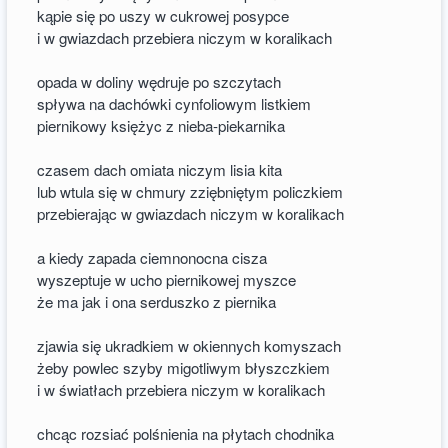
kąpie się po uszy w cukrowej posypce
i w gwiazdach przebiera niczym w koralikach
opada w doliny wędruje po szczytach
spływa na dachówki cynfoliowym listkiem
piernikowy księżyc z nieba-piekarnika
czasem dach omiata niczym lisia kita
lub wtula się w chmury zziębniętym policzkiem
przebierając w gwiazdach niczym w koralikach
a kiedy zapada ciemnonocna cisza
wyszeptuje w ucho piernikowej myszce
że ma jak i ona serduszko z piernika
zjawia się ukradkiem w okiennych komyszach
żeby powlec szyby migotliwym błyszczkiem
i w światłach przebiera niczym w koralikach
chcąc rozsiać polśnienia na płytach chodnika