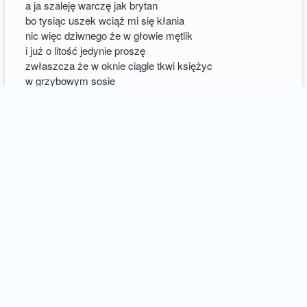
a ja szaleję warczę jak brytan
bo tysiąc uszek wciąż mi się kłania
nic więc dziwnego że w głowie mętlik
i już o litość jedynie proszę
zwłaszcza że w oknie ciągle tkwi księżyc
w grzybowym sosie
wałkuję ciasto farsz się ostudził
w dłoni kieliszek skacze jak pajac
i jakoś nikt mnie nie chce obudzić
z tego koszmaru – mam czego chciałam
bo zamiast zwiewać z domu w te pędy
na rajską wyspę z lazurem wody
pichcę i pichcę a w garnku księżyc
w sosie grzybowym
36
comments / more
16