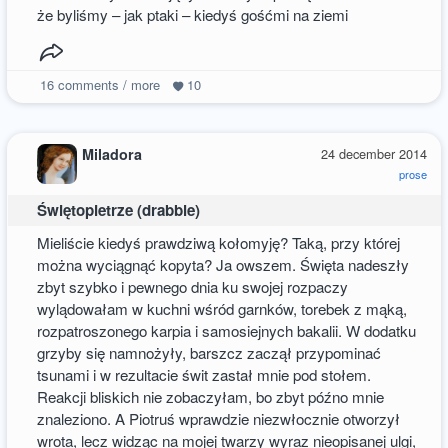
że byliśmy – jak ptaki – kiedyś gośćmi na ziemi
16
comments / more
10
Miladora
24 december 2014
prose
Świętopietrze (drabble)
Mieliście kiedyś prawdziwą kołomyję? Taką, przy której
można wyciągnąć kopyta? Ja owszem. Święta nadeszły
zbyt szybko i pewnego dnia ku swojej rozpaczy
wylądowałam w kuchni wśród garnków, torebek z mąką,
rozpatroszonego karpia i samosiejnych bakalii. W dodatku
grzyby się namnożyły, barszcz zaczął przypominać
tsunami i w rezultacie świt zastał mnie pod stołem.
Reakcji bliskich nie zobaczyłam, bo zbyt późno mnie
znaleziono. A Piotruś wprawdzie niezwłocznie otworzył
wrota, lecz widząc na mojej twarzy wyraz nieopisanej ulgi,