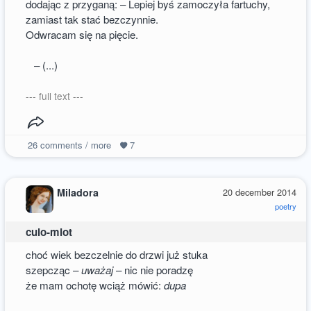
dodając z przyganą: – Lepiej byś zamoczyła fartuchy,
zamiast tak stać bezczynnie.
Odwracam się na pięcie.
– (...)
--- full text ---
26
comments / more
7
Miladora
20 december 2014
poetry
culo-miot
choć wiek bezczelnie do drzwi już stuka
szepcząc –
uważaj
– nic nie poradzę
że mam ochotę wciąż mówić:
dupa