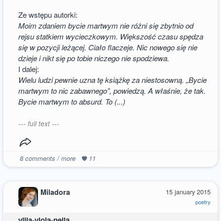
Ze wstępu autorki:
Moim zdaniem bycie martwym nie różni się zbytnio od
rejsu statkiem wycieczkowym. Większość czasu spędza
się w pozycji leżącej. Ciało flaczeje. Nic nowego się nie
dzieje i nikt się po tobie niczego nie spodziewa.
I dalej:
Wielu ludzi pewnie uzna tę książkę za niestosowną. „Bycie
martwym to nic zabawnego”, powiedzą. A właśnie, że tak.
Bycie martwym to absurd. To (...)
--- full text ---
8
comments / more
11
Miladora
15 january 2015
poetry
villa-viola-nella