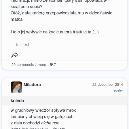
książce o sobie?
Otóż, całą karierę przepowiedziała mu w dzieciństwie
matka.
I to o jej wpływie na życie autora traktuje ta (...)
--- full text ---
20
comments / more
7
Miladora
22 december 2014
poetry
kolęda
w grudniowy wieczór spływa mrok
lampiony chwieją się w gałęziach
z dala dochodzi
cicha noc
jedna jedyna w roku –
święta