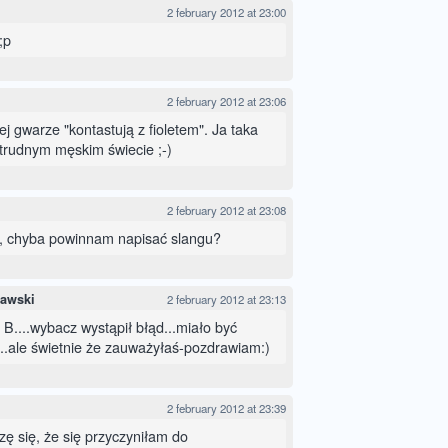
2 february 2012 at 23:00
;p
2 february 2012 at 23:06
ej gwarze "kontastują z fioletem". Ja taka
trudnym męskim świecie ;-)
2 february 2012 at 23:08
, chyba powinnam napisać slangu?
rawski
2 february 2012 at 23:13
B....wybacz wystąpił błąd...miało być
...ale świetnie że zauważyłaś-pozdrawiam:)
2 february 2012 at 23:39
zę się, że się przyczyniłam do