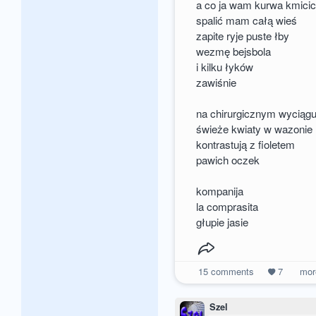
a co ja wam kurwa kmici
spalić mam całą wieś
zapite ryje puste łby
wezmę bejsbola
i kilku łyków
zawiśnie
na chirurgicznym wyciąg
świeże kwiaty w wazonie
kontrastują z fioletem
pawich oczek
kompanija
la comprasita
głupie jasie
15
comments
7
mo
Szel