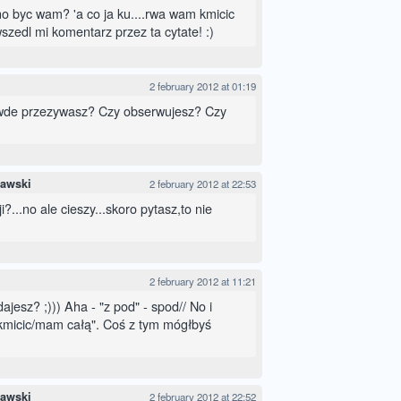
o byc wam? 'a co ja ku....rwa wam kmicic
wszedl mi komentarz przez ta cytate! :)
2 february 2012 at 01:19
awde przezywasz? Czy obserwujesz? Czy
rawski
2 february 2012 at 22:53
cji?...no ale cieszy...skoro pytasz,to nie
2 february 2012 at 11:21
ajesz? ;))) Aha - "z pod" - spod// No i
micic/mam całą". Coś z tym mógłbyś
rawski
2 february 2012 at 22:52