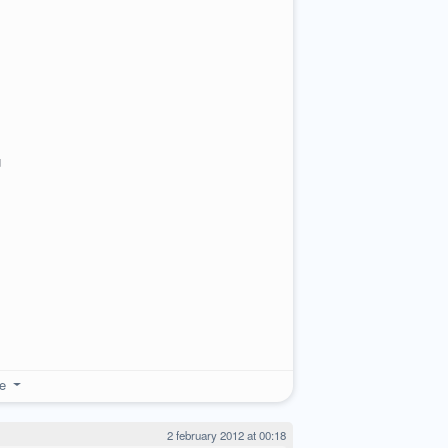
c
u
re
2 february 2012 at 00:18