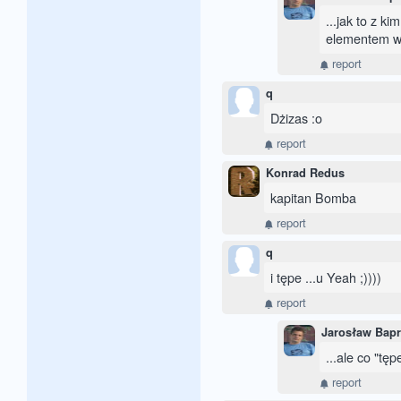
...jak to z k
elementem ws
report
q
Dżizas :o
report
Konrad Redus
kapitan Bomba
report
q
i tępe ...u Yeah ;))))
report
Jarosław Bap
...ale co "tęp
report