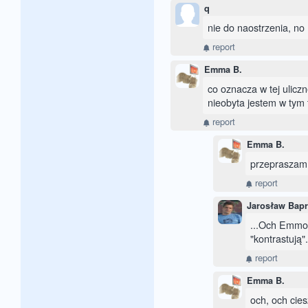
q
nie do naostrzenia, no 
report
Emma B.
co oznacza w tej uliczn
nieobyta jestem w tym 
report
Emma B.
przepraszam
report
Jarosław Bap
...Och Emmo 
"kontrastują"
report
Emma B.
och, och cies