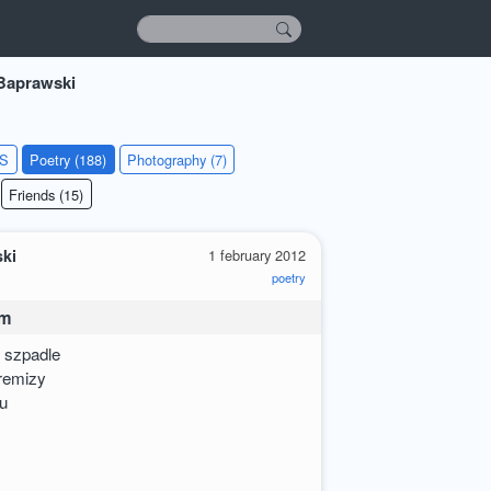
Baprawski
KS
Poetry (188)
Photography (7)
Friends (15)
ki
1 february 2012
poetry
um
k szpadle
remizy
ru