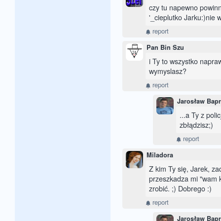
czy tu napewno powinn
'_cieplutko Jarku:)nie 
report
Pan Bin Szu
i Ty to wszystko napr
wymyslasz?
report
Jarosław Bap
...a Ty z poli
zbłądzisz;)
report
Miladora
Z kim Ty się, Jarek, zad
przeszkadza mi "wam k
zrobić. ;) Dobrego :)
report
Jarosław Bap