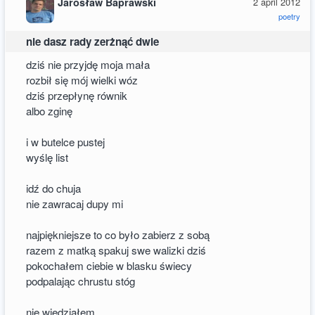
Jarosław Baprawski
2 april 2012
poetry
nie dasz rady zerżnąć dwie
dziś nie przyjdę moja mała
rozbił się mój wielki wóz
dziś przepłynę równik
albo zginę
i w butelce pustej
wyślę list
idź do chuja
nie zawracaj dupy mi
najpiękniejsze to co było zabierz z sobą
razem z matką spakuj swe walizki dziś
pokochałem ciebie w blasku świecy
podpalając chrustu stóg
nie wiedziałem