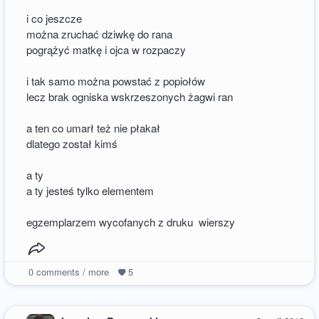
i co jeszcze
można zruchać dziwkę do rana
pogrążyć matkę i ojca w rozpaczy
i tak samo można powstać z popiołów
lecz brak ogniska wskrzeszonych żagwi ran
a ten co umarł też nie płakał
dlatego został kimś
a ty
a ty jesteś tylko elementem
egzemplarzem wycofanych z druku wierszy
0
comments / more
5