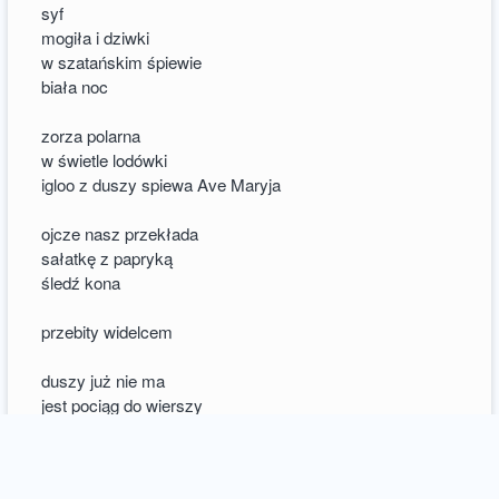
syf
mogiła i dziwki
w szatańskim śpiewie
biała noc
zorza polarna
w świetle lodówki
igloo z duszy spiewa Ave Maryja
ojcze nasz przekłada
sałatkę z papryką
śledź kona
przebity widelcem
duszy już nie ma
jest pociąg do wierszy
lecz o czym tu pisać
gdy nie bije serce