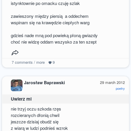
istynktownie po omacku czuję szlak
zawieszony między piersią a oddechem
wspinam się na krawędzie ciepłych warg
gdzieś nade mną pod powieką płoną gwiazdy
choć nie widzę oddam wszysko za ten szept
7
comments / more
9
Jarosław Baprawski
29 march 2012
poetry
Uwierz mi
nie trzyj oczu szkoda rzęs
rozcieranych dłonią chwil
jeszcze dzisiaj obudź się
z wiarą w ludzi podnieś wzrok