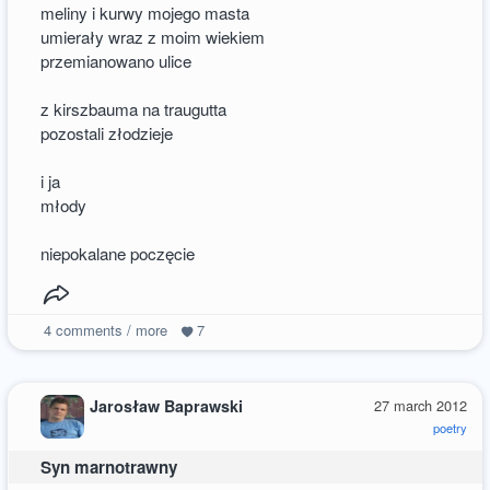
meliny i kurwy mojego masta
umierały wraz z moim wiekiem
przemianowano ulice
z kirszbauma na traugutta
pozostali złodzieje
i ja
młody
niepokalane poczęcie
4
comments / more
7
Jarosław Baprawski
27 march 2012
poetry
Syn marnotrawny