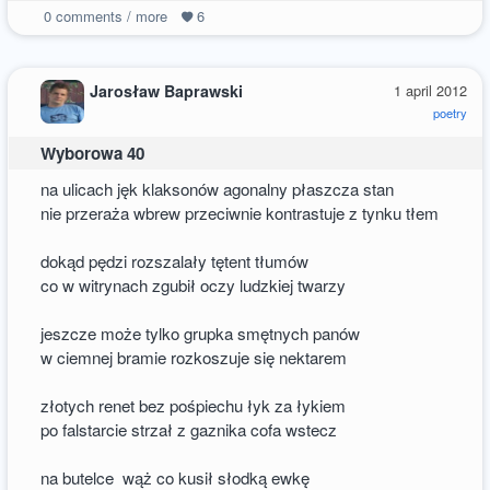
0
comments / more
6
Jarosław Baprawski
1 april 2012
poetry
Wyborowa 40
na ulicach jęk klaksonów agonalny płaszcza stan
nie przeraża wbrew przeciwnie kontrastuje z tynku tłem
dokąd pędzi rozszalały tętent tłumów
co w witrynach zgubił oczy ludzkiej twarzy
jeszcze może tylko grupka smętnych panów
w ciemnej bramie rozkoszuje się nektarem
złotych renet bez pośpiechu łyk za łykiem
po falstarcie strzał z gaznika cofa wstecz
na butelce wąż co kusił słodką ewkę