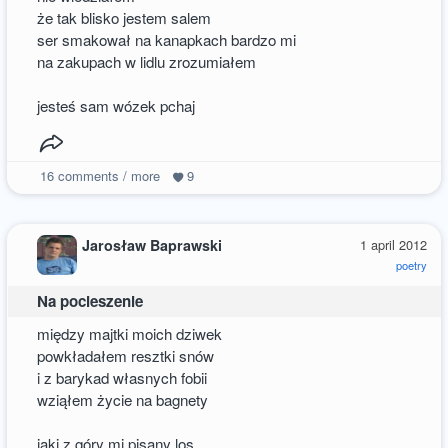
że tak blisko jestem salem
ser smakował na kanapkach bardzo mi
na zakupach w lidlu zrozumiałem
jesteś sam wózek pchaj
16
comments / more
9
Jarosław Baprawski
1 april 2012
poetry
Na pocieszenie
między majtki moich dziwek
powkładałem resztki snów
i z barykad własnych fobii
wziąłem życie na bagnety
jaki z góry mi pisany los