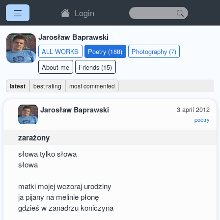
Login
Jarosław Baprawski
ALL WORKS
Poetry (188)
Photography (7)
About me
Friends (15)
latest
best rating
most commented
Jarosław Baprawski
3 april 2012
poetry
zarażony
słowa tylko słowa
słowa
matki mojej wczoraj urodziny
ja pijany na melinie płonę
gdzieś w zanadrzu koniczyna