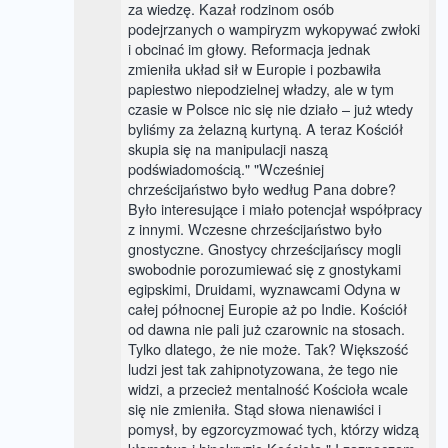
za wiedzę. Kazał rodzinom osób
podejrzanych o wampiryzm wykopywać zwłoki
i obcinać im głowy. Reformacja jednak
zmieniła układ sił w Europie i pozbawiła
papiestwo niepodzielnej władzy, ale w tym
czasie w Polsce nic się nie działo – już wtedy
byliśmy za żelazną kurtyną. A teraz Kościół
skupia się na manipulacji naszą
podświadomością." "Wcześniej
chrześcijaństwo było według Pana dobre?
Było interesujące i miało potencjał współpracy
z innymi. Wczesne chrześcijaństwo było
gnostyczne. Gnostycy chrześcijańscy mogli
swobodnie porozumiewać się z gnostykami
egipskimi, Druidami, wyznawcami Odyna w
całej północnej Europie aż po Indie. Kościół
od dawna nie pali już czarownic na stosach.
Tylko dlatego, że nie może. Tak? Większość
ludzi jest tak zahipnotyzowana, że tego nie
widzi, a przecież mentalność Kościoła wcale
się nie zmieniła. Stąd słowa nienawiści i
pomysł, by egzorcyzmować tych, którzy widzą