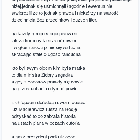
niżej,jednak się uśmichnęli łagodnie i ewentualnie
stwierdzili,że to jednak prawda i niektórzy na starość
dziecinnieją.Bez przecinków i dużych liter.
na każdym rogu stanie pisowiec
jak za komuny kiedyś ormowiec
i w głos narodu pilnie się wsłucha
skracając stale długość łańcucha
kto był twym ojcem kim była matka
to dla ministra Ziobry zagadka
a gdy z donosów prawdy się dowie
na przesłuchaniu o tym ci powie
z chłopcem doradcą i swoim dossier
już Macierewicz rusza na Rosję
odzyskać to co zabrała historia
na ustach piana w oczach euforia
a nasz prezydent podkulił ogon