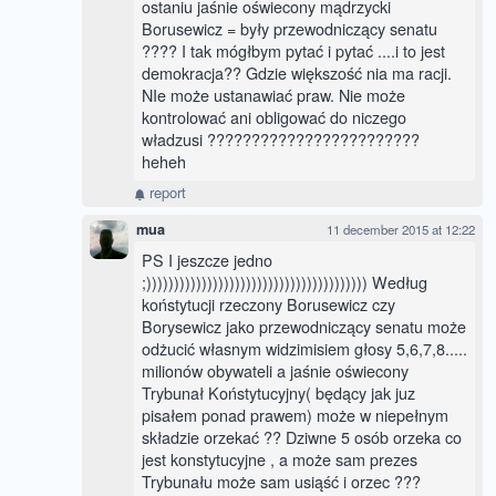
ostaniu jaśnie oświecony mądrzycki
Borusewicz = były przewodniczący senatu
???? I tak mógłbym pytać i pytać ....i to jest
demokracja?? Gdzie większość nia ma racji.
NIe może ustanawiać praw. Nie może
kontrolować ani obligować do niczego
władzusi ????????????????????????
heheh
report
mua
11 december 2015 at 12:22
PS I jeszcze jedno
;)))))))))))))))))))))))))))))))))))))))) Według
koństytucji rzeczony Borusewicz czy
Borysewicz jako przewodniczący senatu może
odżucić własnym widzimisiem głosy 5,6,7,8.....
milionów obywateli a jaśnie oświecony
Trybunał Koństytucyjny( będący jak juz
pisałem ponad prawem) może w niepełnym
składzie orzekać ?? Dziwne 5 osób orzeka co
jest konstytucyjne , a może sam prezes
Trybunału może sam usiąść i orzec ???