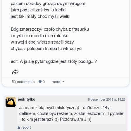
palcem doradcy grożąc swym wrogom
jutro podzieli zaś los kukiełki
jest taki mały choć myśli wielki
Bóg zmarszczył czoło chyba z frasunku
i myśli nie ma dla nich ratunku
w swej ślepej wierze stracili oczy
chyba z potopem trzeba tu wkroczyć
edit. A ja się pytam,gdzie jest złoty pociąg...?
50
comments
0
more
jeśli tylko
8 december 2015 at 15:23
Ja mam złotą myśl (historyczną) - o Ziobrze: "Był
delfinem, chciał być rekinem, został leszczem". I pytanie
- to kim jest teraz? ;)) Pozdrawiam J :))
report