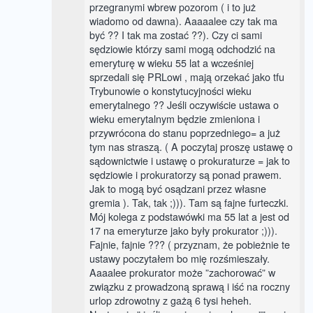
przegranymi wbrew pozorom ( i to już
wiadomo od dawna). Aaaaalee czy tak ma
być ?? I tak ma zostać ??). Czy ci sami
sędziowie którzy sami mogą odchodzić na
emeryturę w wieku 55 lat a wcześniej
sprzedali się PRLowi , mają orzekać jako tfu
Trybunowie o konstytucyjności wieku
emerytalnego ?? Jeśli oczywiście ustawa o
wieku emerytalnym będzie zmieniona i
przywrócona do stanu poprzedniego= a już
tym nas straszą. ( A poczytaj proszę ustawę o
sądownictwie i ustawę o prokuraturze = jak to
sędziowie i prokuratorzy są ponad prawem.
Jak to mogą być osądzani przez własne
gremia ). Tak, tak ;))). Tam są fajne furteczki.
Mój kolega z podstawówki ma 55 lat a jest od
17 na emeryturze jako były prokurator ;))).
Fajnie, fajnie ??? ( przyznam, że pobieżnie te
ustawy poczytałem bo mię rozśmieszały.
Aaaalee prokurator może ”zachorować” w
związku z prowadzoną sprawą i iść na roczny
urlop zdrowotny z gażą 6 tysi heheh.