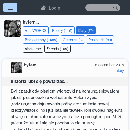
Login
byłem...
ALL WORKS
Poetry (116)
Diary (79)
Photography (1485)
Graphics (3)
Postcards (83)
About me
Friends (165)
byłem...
8 december 2015
diary
historia lubi się powtarzać...
Był czas,kiedy pisałem wierszyki na komunę,śpiewałem
jakieś pioseneczki o wolności itd.Potem życie
,rodzina,czas dojrzewania,próby zrozumienia nowej
rzeczywistości no i już lata nie te,wiek robi swoje.I nagle,na
chwilę odmłodniałem,w czym bardzo pomógł mi pan M.G.
(wiem,że jak mi się nie podoba to nie muszę
czytać).Bardzo bym chciał,żebyście po przeczytaniu tego