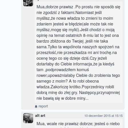
Mua,dobrze prawisz .Po prostu nie sposób się
nie zgodzić z faktami.Natomiast jeśli
myślisz,że nowa władza to zmieni to moim
zdaniem jesteś w błędzie(ale może tak nie
myślisz,mogę się mylić).Jeśli chodzi o moją
opinię na temat ostatnich 8-miu lat to jest ona
bardzo zbliżona do Twojej ,jeśli nie taka
sama.Tylko ta wspólnota naszych spojrzeń na
przeszłość,nie przeszkadza mi ani trochę.na
ocenę tego co się dzieje dziś.Czy jeżeli
dotarłaby do Ciebie informacja,że ja kiedyś
tam ,podprowadziłem komuś
rower,upoważniałaby Ciebie do zrobienia tego
samego z moim? A to robi obecna
władza.Zakończę krótko.Poprzednicy robili
dobrą minę do złej gry. Następcy,przynajmniej
nie bawią się w dobre miny...
report
alt art
10 december 2015 at 15:15
Mua, wcale nie prawisz dobrze; jesteś o niebo