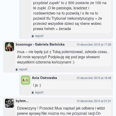
przydział zupek" to z 500 zostanie ze 100 na
te zupki .O ile patologia, kradzież i
rozdawnictwo na to pozwolą i o ile na to
pozwoli tfu Trybunał niekonstytucyjny = że
przecież wszystkie dzieci są równe wobec
prawa heheh = żenada
report
bosonoga - Gabriela Bartnicka
10 december 2015 at 17:29
mua – nie będę już z Tobą polemizować, szkoda czasu .
Alt mnie wyręczył! Podpisuję się pod jego słowami
wszystkimi czterema kończynami :)
report
Ania Ostrowska
10 december 2015 at 18:48
i ja :)
report
byłem...
10 december 2015 at 21:21
Dziewczyny ! Przecież Mua napisał jak odbiera i widzi
pewne sprawy.Nie można mu nie przyznać racji.On