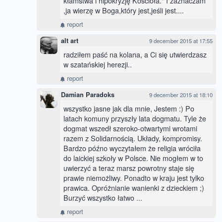
kłamstwa i hipokryzję Kościoła." I zaznaczam
,ja wierzę w Boga,który jest,jeśli jest....
report
alt art
9 december 2015 at 17:55
radziłem paść na kolana, a Ci się utwierdzasz
w szatańskiej herezji..
report
Damian Paradoks
9 december 2015 at 18:10
wszystko jasne jak dla mnie, Jestem :) Po
latach komuny przyszły lata dogmatu. Tyle że
dogmat wszedł szeroko-otwartymi wrotami
razem z Solidarnością. Układy, kompromisy.
Bardzo późno wyczytałem że religia wróciła
do laickiej szkoły w Polsce. Nie mogłem w to
uwierzyć a teraz marsz powrotny staje się
prawie niemożliwy. Ponadto w kraju jest tylko
prawica. Opróżnianie wanienki z dzieckiem ;)
Burzyć wszystko łatwo ...
report