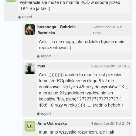
wybieracie się może na manifę KOD w sobotę przed
TK? Bo ja tak :)
report
bosonoga - Gabriela
8 december 2015 at
Bartnicka
17:55
Aniu - ja nie mogę, ale rodzinka będzie mnie
reprezentować :)
report
mua
8 december 2015 at 18:56
Aniu ;))))))))) aaalee to manifa jest przeciw
temu, że POpeliniarze w ciągu 8 lat nie
dostosowali się tylko 48 razy do wyroków TK ,
a teraz po 2 tygodniach rządów nie ich
kolesiów "biją pianę" ???????????????? (
48:8= 6 razy w roku ;)))) .... średnio heheh )
report
Ania Ostrowska
8 december 2015 at 21:06
mua, ja to wszystko rozumiem, ale i tak