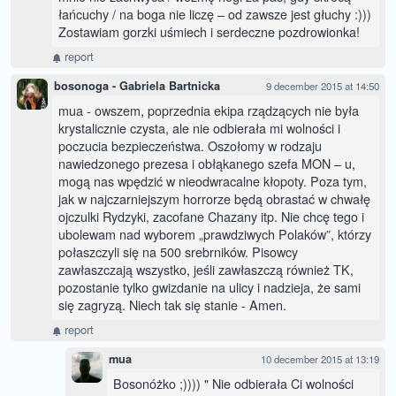
łańcuchy / na boga nie liczę – od zawsze jest głuchy :)))
Zostawiam gorzki uśmiech i serdeczne pozdrowionka!
report
bosonoga - Gabriela Bartnicka
9 december 2015 at 14:50
mua - owszem, poprzednia ekipa rządzących nie była
krystalicznie czysta, ale nie odbierała mi wolności i
poczucia bezpieczeństwa. Oszołomy w rodzaju
nawiedzonego prezesa i obłąkanego szefa MON – u,
mogą nas wpędzić w nieodwracalne kłopoty. Poza tym,
jak w najczarniejszym horrorze będą obrastać w chwałę
ojczulki Rydzyki, zacofane Chazany itp. Nie chcę tego i
ubolewam nad wyborem „prawdziwych Polaków”, którzy
połaszczyli się na 500 srebrników. Pisowcy
zawłaszczają wszystko, jeśli zawłaszczą również TK,
pozostanie tylko gwizdanie na ulicy i nadzieja, że sami
się zagryzą. Niech tak się stanie - Amen.
report
mua
10 december 2015 at 13:19
Bosonóżko ;)))) " Nie odbierała Ci wolności