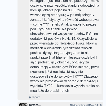
Następnie ” jeśli mu siem nie polepszy”” może
oczywiście przy współdziałaniu z odpowiednią
komisją lekarką pójść na duuuużo
wcześniejszą emeryturę = jak mój kolega =
żenada i koństytucyjna równość wobec prawa
– co nie ??? heheh. A tak w ogóle to prezes
pod Trybunał Stanu. Na pewno
ubezwłasnowolnił wszystkich posłów PiS i na
dodatek 42 posłów z Kukiz 15. Oczywiście w
przeciwieństwie do niejakiego Tuska, który w
mediach wielokrotnie tyranizował ”swoich
posłów” dyscypliną partyjną = ten to nie
rządził prze 8 lat hhehe. I jeszcze gdzie byli i
są ci protestujący obecnie , optujący za
demokracją w czasie gdy POpeliniarze , przez
rzeczone już 8 roczków 48 razy nie
dostosowali się do wyroków TK??? Dlaczego
wtedy nie protestowali w obronie demokracji i
wyroków TK?? ....kurczaczki wyjszło krotko bo
mua juże do pracki heheh
report
byłem...
10 december 2015 at 14:26