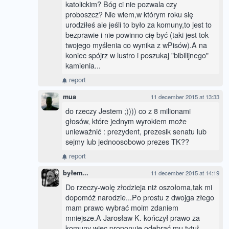
katolickim? Bóg ci nie pozwala czy
proboszcz? Nie wiem,w którym roku się
urodziłeś ale jeśli to było za komuny,to jest to
bezprawie i nie powinno cię być (taki jest tok
twojego myślenia co wynika z wPisów).A na
koniec spójrz w lustro i poszukaj "bibilijnego"
kamienia...
report
mua
11 december 2015 at 13:33
do rzeczy Jestem ;)))) co z 8 milionami
głosów, które jednym wyrokiem może
unieważnić : prezydent, prezesik senatu lub
sejmy lub jednoosobowo prezes TK??
report
byłem...
11 december 2015 at 14:19
Do rzeczy-wolę złodzieja niż oszołoma,tak mi
dopomóż narodzie...Po prostu z dwojga złego
mam prawo wybrać moim zdaniem
mniejsze.A Jarosław K. kończył prawo za
komuny więc proponuję odebrać mu tytuł