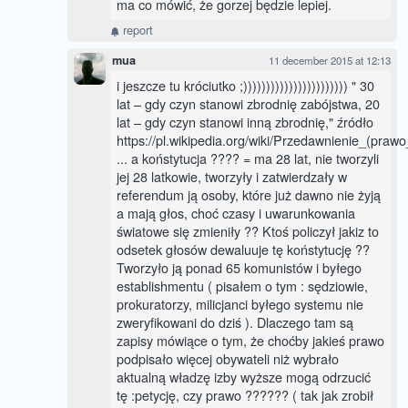
ma co mówić, że gorzej będzie lepiej.
report
mua
11 december 2015 at 12:13
i jeszcze tu króciutko ;))))))))))))))))))))))) " 30
lat – gdy czyn stanowi zbrodnię zabójstwa, 20
lat – gdy czyn stanowi inną zbrodnię," źródło
https://pl.wikipedia.org/wiki/Przedawnienie_(praw
... a koństytucja ???? = ma 28 lat, nie tworzyli
jej 28 latkowie, tworzyły i zatwierdzały w
referendum ją osoby, które już dawno nie żyją
a mają głos, choć czasy i uwarunkowania
światowe się zmieniły ?? Ktoś policzył jakiz to
odsetek głosów dewaluuje tę koństytucję ??
Tworzyło ją ponad 65 komunistów i byłego
establishmentu ( pisałem o tym : sędziowie,
prokuratorzy, milicjanci byłego systemu nie
zweryfikowani do dziś ). Dlaczego tam są
zapisy mówiące o tym, że choćby jakieś prawo
podpisało więcej obywateli niż wybrało
aktualną władzę izby wyższe mogą odrzucić
tę :petycję, czy prawo ?????? ( tak jak zrobił