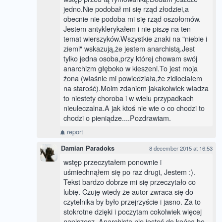
jedno.Nie podobał mi się rząd złodziei,a
obecnie nie podoba mi się rząd oszołomów.
Jestem antyklerykałem i nie piszę na ten
temat wierszyków.Wszystkie znaki na "niebie i
ziemi" wskazują,że jestem anarchistą.Jest
tylko jedna osoba,przy której chowam swój
anarchizm głęboko w kieszeni.To jest moja
żona (właśnie mi powiedziała,że zidiociałem
na starość).Moim zdaniem jakakolwiek władza
to niestety choroba i w wielu przypadkach
nieuleczalna.A jak ktoś nie wie o co chodzi to
chodzi o pieniądze....Pozdrawiam.
report
Damian Paradoks
8 december 2015 at 16:53
wstęp przeczytałem ponownie i
uśmiechnąłem się po raz drugi, Jestem :).
Tekst bardzo dobrze mi się przeczytało co
lubię. Czuję wtedy że autor zwraca się do
czytelnika by było przejrzyście i jasno. Za to
stokrotne dzięki i poczytam cokolwiek więcej
napiszesz. Anarchistą nie.jesteś do końca bo