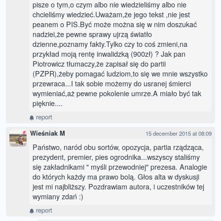
pisze o tym,o czym albo nie wiedzieliśmy albo nie
chcieliśmy wiedzieć.Uważam,że jego tekst ,nie jest
peanem o PIS.Być może można się w nim doszukać
nadziei,że pewne sprawy ujrzą światło
dzienne,poznamy fakty.Tylko czy to coś zmieni,na
przykład moją rentę inwalidzką (900zł) ? Jak pan
Piotrowicz tłumaczy,że zapisał się do partii
(PZPR),żeby pomagać ludziom,to się we mnie wszystko
przewraca...I tak sobie możemy do usranej śmierci
wymieniać,aż pewne pokolenie umrze.A miało być tak
pięknie....
report
Wieśniak M
15 december 2015 at 08:09
Państwo, naród obu sortów, opozycja, partia rządząca,
prezydent, premier, pies ogrodnika...wszyscy staliśmy
się zakładnikami " myśli przewodniej" prezesa. Analogie
do których każdy ma prawo bolą. Głos alta w dyskusji
jest mi najbliższy. Pozdrawiam autora, i uczestników tej
wymiany zdań :)
report