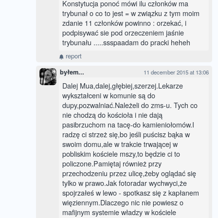
Konstytucja ponoć mówi ilu członków ma
trybunał o co to jest = w związku z tym moim
zdanie 11 członków powinno : orzekać, i
podpisywać sie pod orzeczeniem jaśnie
trybunału .....ssspaadam do pracki heheh
report
byłem...
11 december 2015 at 13:06
Dalej Mua,dalej,głębiej,szerzej.Lekarze
wykształceni w komunie są do
dupy,pozwalniać.Należeli do zms-u. Tych co
nie chodzą do kościoła i nie dają
pasibrzuchom na tacę-do kamieniołomów.I
radzę ci strzeż się,bo jeśli puścisz bąka w
swoim domu,ale w trakcie trwającej w
pobliskim kościele mszy,to będzie ci to
policzone.Pamiętaj również przy
przechodzeniu przez ulicę,żeby oglądać się
tylko w prawo.Jak fotoradar wychwyci,że
spojrzałeś w lewo - spotkasz się z kapłanem
więziennym.Dlaczego nic nie powiesz o
mafijnym systemie władzy w kościele