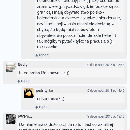
holenderskich choćby(??? ( piszę pseudo bo
znam wiele [przypadków gdzie rodzice są za
granicą i mają obywatelstwo polsko -
holenderskie a dziecko już tylko holenderskie,
czy innej nacji = takie dzieci nie dostaną =
chyba, że będą miały z powrotem
obywatelstwo polsko- holenderskie heheh ) i
tak mógłbym pytać - tylko ta pracusia :(((
narazionko
report
Nevly
9 december 2015 at 18:43
tu potrzeba Rainbowa... :)))
report
jeśli tylko
9 december 2015 at 18:49
odkurzacza? ;)
report
byłem...
9 december 2015 at 19:16
Damianie,masz dużo racji.Ja natomiast coraz bliżej
jestem przekonania,że przez ostanie ok 2000 lat ,to