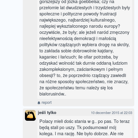
gorszejszy od józka goebbelsa; czy na
przełomie lat dwudziestych i trzydziestych były
społeczne i polityczne powody frustracji
największego, najbardziej kulturalnego,
najlepiej wykształconego narodu europy?
oczywiście, że były; ale jeżeli naród zmęczony
nieefektywnością demokracji i małością
polityków rządzących wybiera drogę na skróty,
to zakłada sobie dobrowolnie kajdany,
kaganiec i łańcuch; ile ofiar potrzeba, by
odzyskać wolność tak durnie oddaną ludziom
zakompleksionym, zaściankowym i pełnym
obsesji? to, że poprzednio rządzący zawiedli
na różne sposoby społeczeństwo, nie znaczy,
że społeczeństwu temu należy się los
białorusinów..
report
jeśli tylko
10 december 2015 at 22:03
Polacy mieli dośc stania w g.. po pas. To teraz
będą stali po uszy. Tk podsumował mój
kolega. I ma rację. Nie było dobrze. Ale nie