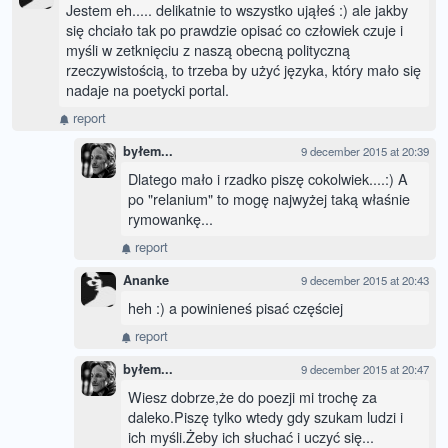
Jestem eh..... delikatnie to wszystko ująłeś :) ale jakby
się chciało tak po prawdzie opisać co człowiek czuje i
myśli w zetknięciu z naszą obecną polityczną
rzeczywistością, to trzeba by użyć języka, który mało się
nadaje na poetycki portal.
report
byłem...
9 december 2015 at 20:39
Dlatego mało i rzadko piszę cokolwiek....:) A
po "relanium" to mogę najwyżej taką właśnie
rymowankę...
report
Ananke
9 december 2015 at 20:43
heh :) a powinieneś pisać częściej
report
byłem...
9 december 2015 at 20:47
Wiesz dobrze,że do poezji mi trochę za
daleko.Piszę tylko wtedy gdy szukam ludzi i
ich myśli.Żeby ich słuchać i uczyć się...