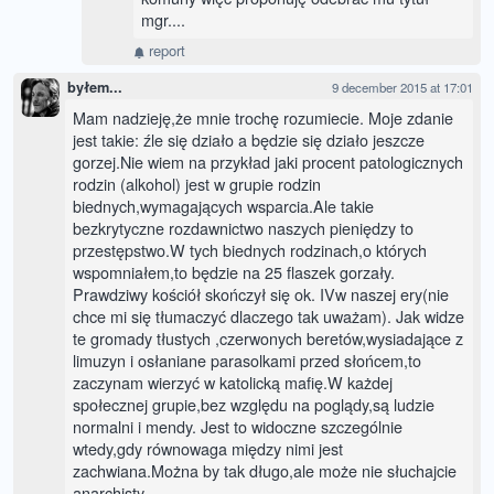
mgr....
report
byłem...
9 december 2015 at 17:01
Mam nadzieję,że mnie trochę rozumiecie. Moje zdanie
jest takie: źle się działo a będzie się działo jeszcze
gorzej.Nie wiem na przykład jaki procent patologicznych
rodzin (alkohol) jest w grupie rodzin
biednych,wymagających wsparcia.Ale takie
bezkrytyczne rozdawnictwo naszych pieniędzy to
przestępstwo.W tych biednych rodzinach,o których
wspomniałem,to będzie na 25 flaszek gorzały.
Prawdziwy kościół skończył się ok. IVw naszej ery(nie
chce mi się tłumaczyć dlaczego tak uważam). Jak widze
te gromady tłustych ,czerwonych beretów,wysiadające z
limuzyn i osłaniane parasolkami przed słońcem,to
zaczynam wierzyć w katolicką mafię.W każdej
społecznej grupie,bez względu na poglądy,są ludzie
normalni i mendy. Jest to widoczne szczególnie
wtedy,gdy równowaga między nimi jest
zachwiana.Można by tak długo,ale może nie słuchajcie
anarchisty...