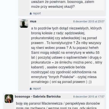
uważam że powinnam. bosonoga, zatem
może przy weselszej okazji?
report
mua
8 december 2015 at 23:07
a to pozdrów tych dotąd niezawisłych, których
bronią kolesie z rady: sędziowskiej,
prokuratorskiej czy adwokackiej i są ponad
prawem . To konstytucyjne ? Że niby wszyscy
są równi wobec prawa ? A tu popacz heheh
Sami mogą odejść na emeryturę w wieku 55
lat ( poczytaj ustawe o sądownictwie i drugą o
prokuraturze = ze śmiechu można penc , istny
kabaret) , aaalee oczywiście beńda
rozstrzygać czy zgodność odchodzenia na
emeryturę "innych Polaków" - czytaj miesa
armatniego ( oni są ponad prawem ) ;))
report
bosonoga - Gabriela Bartnicka
8 december 2015 at 17:57
boję się paranoi Macierewicza / perspektywa donosów
mnie nie zachwyca / wezmę nogi za pas, gdy skrócą