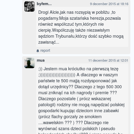
byłem...
9 december 2015 at 18:16
Drogi Alcie,jak nas rozsypią w pobliżu ,to
pogadamy.Moja szatańska herezja,pozwala
również współczuć tym,których nie
cierpię.Współczuję także niezawisłym
sędziom Trybunału,którzy dość szybko mogą
zawisnąć...
report
mua
11 december 2015 at 12:01
;)) Jestem mua króciutko na pierwszą tezę
;)))))))))))))))))))))))) A dlaczego w naszym
państwie te 500 majją rozdysponować jak
dotąd urzędnicy?? Dlaczego z tego 500 300
musi zniknąć na ich nagrody i premie ???
Dlaczego pozostałe ( prócz wskazanej
patologii) rodziny nie mogą napędzać polskiej
gospodarki kupując dzieciom inne zabawki
(prócz flachy gorzały ze smokiem
....wawelskim ??? ) ??? Dlaczego nie
wyrównać szans dzieci polskich i pseudo