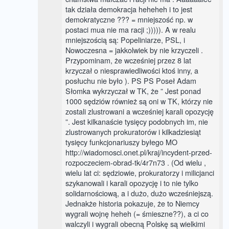
tak działa demokracja heheheh i to jest
demokratyczne ??? = mniejszość np. w
postaci mua nie ma racji ;))))). A w realu
mniejszością są: Popeliniarze, PSL, i
Nowoczesna = jakkolwiek by nie krzyczeli .
Przypominam, że wcześniej przez 8 lat
krzyczał o niesprawiedliwości ktoś inny, a
posłuchu nie było ). PS PS Poseł Adam
Słomka wykrzyczał w TK, że ” Jest ponad
1000 sędziów również są oni w TK, którzy nie
zostali zlustrowani a wcześniej karali opozycję
”. Jest kilkanaście tysięcy podobnych im, nie
zlustrowanych prokuratorów i kilkadziesiąt
tysięcy funkcjonariuszy byłego MO
http://wiadomosci.onet.pl/kraj/incydent-przed-
rozpoczeciem-obrad-tk/4r7n73 . (Od wielu ,
wielu lat ci: sędziowie, prokuratorzy i milicjanci
szykanowali i karali opozycję i to nie tylko
solidarnościową, a i dużo, dużo wcześniejszą.
Jednakże historia pokazuje, że to Niemcy
wygrali wojnę heheh (= śmieszne??), a ci co
walczyli i wygrali obecną Polskę są wielkimi