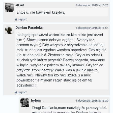
alt art
8 december 2015 at 15:26
antosiu, nie baw siem brzytwą..
report
Damian Paradoks
8 december 2015 at 15:54
nie będę sprawdzał w sieci kto za kim ni kto jest przed
kim :) Słowo pisane dobrym orężem. Szkody też
czasem czyni ;) Gdy wszyscy z przyrodzenia na jednej
łodzi trudno jest zgodnie wiosłem napędzać. Gdy się nie
lubi trudno polubić. Zbyteczne racje. Czy ci co odeszli
słuchali tych którzy przyszli? Raczej pogarda, stawianie
w kącie, wytykanie palcem tak aby krwawił. Czy ten co
przyjdzie zrobi inaczej? Walka klas a jak nie klas to
walka racji. Naiwny ten kto racji szuka ;) a móc
powiedzieć "ja miałem rację" stało się celem tej
egzystencji ;)
report
byłem...
8 december 2015 at 16:30
Drogi Damianie,mam nadzieję,że przeczytałeś
wstęp przed tą rymowanką.Dodam jeszcze