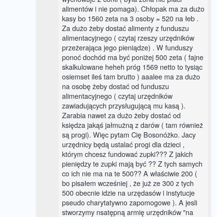
alimentów i nie pomaga). Chłopak ma za dużo
kasy bo 1560 zeta na 3 osoby = 520 na łeb .
Za dużo żeby dostać alimenty z funduszu
alimentacyjnego ( czytaj rzeszy urzędników
przeżerająca jego pieniądze) . W funduszy
ponoć dochód ma być poniżej 500 zeta ( fajne
skalkulowane heheh próg 1569 netto to tysiąc
osiemset ileś tam brutto ) aaalee ma za dużo
na osobę żeby dostać od funduszu
alimentacyjnego ( czytaj urzędników
zawiadujących przysługującą mu kasą ).
Zarabia nawet za dużo żeby dostać od
księdza jakąś jałmużną z darów ( tam również
są progi). Więc pytam Cię Bosonóżko. Jacy
urzędnicy będą ustalać progi dla dzieci ,
którym chcesz fundować zupki??? Z jakich
pieniędzy te zupki mają być ?? Z tych samych
co ich nie ma na te 500?? A właściwie 200 (
bo pisałem wcześniej , że już ze 300 z tych
500 obecnie idzie na urzędasów i instytucje
pseudo charytatywno zapomogowe ). A jesli
stworzymy nsatępną armię urzędników "na