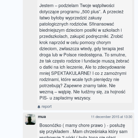
Jestem – podzielam Twoje wątpliwości
dotyczące programu „500 plus”. A przecież
łatwo byłoby wyprzedzić zakusy
patologicznych rodziców. Sfinansować
biedniejszym dzieciom posiłki w szkołach i
przedszkolach, zakupić podręczniki. Zrobić
krok naprzód w celu pomocy chorym
dzieciom, zwłaszcza wtedy, gdy terapia jest
droga lub w Polsce niedostępna. To smutne,
że tak często rodzice i fundacje muszą żebrać
o datki na ich leczenie, Ale to zdecydowanie
mniej SPEKTAKULARNE! I co z zamożnymi
rodzinami, które wcale tych pieniędzy nie
potrzebują? Zapewne znamy takie. Nie
wezmą – wątpię. Nie łudźmy się, za hojność
PIS- u zapłacimy wszyscy.
report
mua
11 december 2015 at 13:30
Bosonóżko ( mamy chore prawo ) - posłużę
się przykładem . Mam chrześniaka który sam
wychowuje 2 córki ( była żona nie płaci