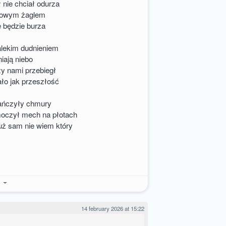
 nie chciał odurza
atowym żaglem
e będzie burza
alekim dudnieniem
iają niebo
y nami przebiegł
ło jak przeszłość
ztańczyły chmury
oczył mech na płotach
już sam nie wiem który
e
14 february 2026 at 15:22