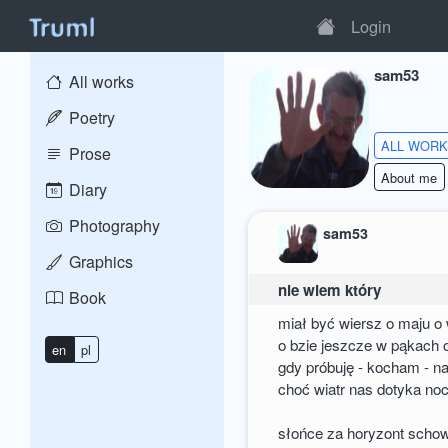
Login
sam53
All works
Poetry
ALL WOR
Prose
About me
Diary
Photography
sam53
Graphics
nie wiem który
Book
miał być wiersz o maju o 
o bzie jeszcze w pąkach o
en
pl
gdy próbuję - kocham - na
choć wiatr nas dotyka no
słońce za horyzont schow