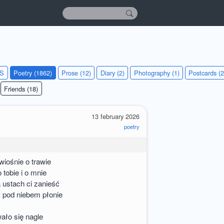
KS
Poetry (1862)
Prose (12)
Diary (2)
Photography (1)
Postcards (2
Friends (18)
13 february 2026
poetry
wiośnie o trawie
 tobie i o mnie
 ustach ci zanieść
c pod niebem płonie
ało się nagle