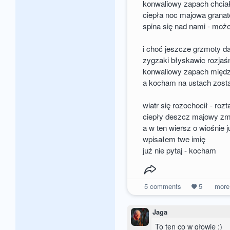
konwaliowy zapach chciał
ciepła noc majowa gran
spina się nad nami - moż
i choć jeszcze grzmoty d
zygzaki błyskawic rozjaśn
konwaliowy zapach międz
a kocham na ustach zosta
wiatr się rozochocił - ro
ciepły deszcz majowy zm
a w ten wiersz o wiośnie 
wpisałem twe imię
już nie pytaj - kocham
5
comments
5
mor
Jaga
To ten co w głowie :)