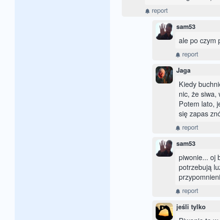
report
sam53
ale po czym 
report
Jaga
Kiedy buchni
nic, że siwa
Potem lato, j
się zapas znó
report
sam53
piwonie... oj
potrzebują luz
przypomnienie
report
jeśli tylko