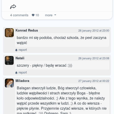
4
comments
10
more
Konrad Redus
26 january 2012 at 23:00
bardzo mi się podoba, chociaż szkoda, że peel zaczyna
wątpić
report
Natali
26 january 2012 at 23:08
szczery - piękny / będę wracać :)))
report
Miladora
27 january 2012 at 00:22
Bałagan stworzyli ludzie, Bóg stworzył człowieka,
ludzkie wątpliwości i strach stworzyły Boga - błędne
koło odpowiedzialności. ;) Ale z tego wynika, że należy
wątpić przede wszystkim w ludzi. ;) A co do wiersza -
pięknie płynie. Przyjemnie czytać wiersze, w których nie
ma potknięć. :))) Dobrego, Sam :)