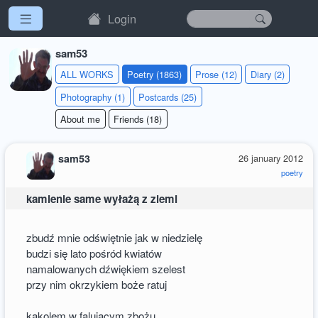
Login
sam53
ALL WORKS
Poetry (1863)
Prose (12)
Diary (2)
Photography (1)
Postcards (25)
About me
Friends (18)
sam53
26 january 2012
poetry
kamienie same wyłażą z ziemi
zbudź mnie odświętnie jak w niedzielę
budzi się lato pośród kwiatów
namalowanych dźwiękiem szelest
przy nim okrzykiem boże ratuj
kąkolem w falującym zbożu