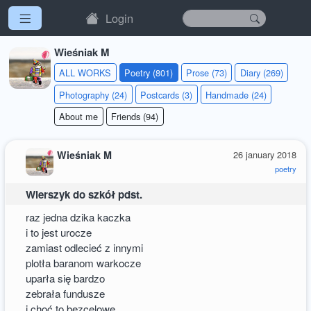
Login
Wieśniak M
ALL WORKS
Poetry (801)
Prose (73)
Diary (269)
Photography (24)
Postcards (3)
Handmade (24)
About me
Friends (94)
Wieśniak M
26 january 2018
poetry
Wierszyk do szkół pdst.
raz jedna dzika kaczka
i to jest urocze
zamiast odlecieć z innymi
plotła baranom warkocze
uparła się bardzo
zebrała fundusze
i choć to bezcelowe