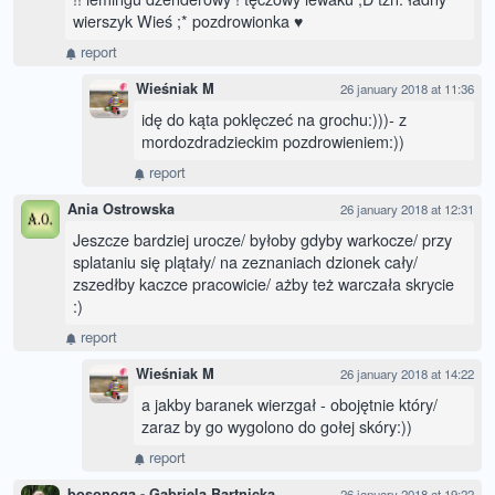
wierszyk Wieś ;* pozdrowionka ♥
report
Wieśniak M
26 january 2018 at 11:36
idę do kąta poklęczeć na grochu:)))- z
mordozdradzieckim pozdrowieniem:))
report
Ania Ostrowska
26 january 2018 at 12:31
Jeszcze bardziej urocze/ byłoby gdyby warkocze/ przy
splataniu się plątały/ na zeznaniach dzionek cały/
zszedłby kaczce pracowicie/ ażby też warczała skrycie
:)
report
Wieśniak M
26 january 2018 at 14:22
a jakby baranek wierzgał - obojętnie który/
zaraz by go wygolono do gołej skóry:))
report
bosonoga - Gabriela Bartnicka
26 january 2018 at 19:22