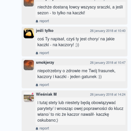
niechże dostaną łowcy wszyscy sraczki, a jeśli
sezon - to tylko na kaczki!
report
jeśli tylko
26 january 2018 at 10:40
coś Ty napisał, czyś ty jest chory/ na jakie
kaczki - na kaczory! ;))
report
smokjerzy
26 january 2018 at 10:47
niepotrzebny o zdrowie me Twój frasunek,
kaczory i kaczki - jeden gatunek :))
report
Wieśniak M
26 january 2018 at 14:24
i tutaj stety lub niestety będą obowiązywać
parytety/ i wnosząc owej poprawności do klucz
wiano/ to nic że kaczor nawalił- kaczkę
oskubano;)
report