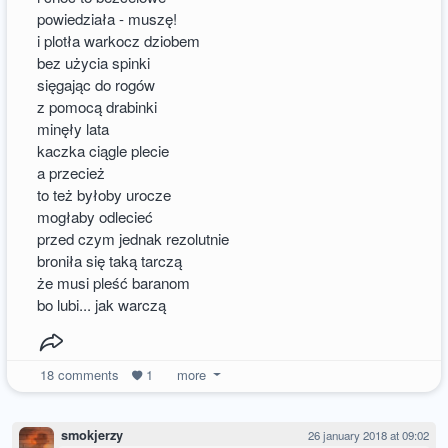
powiedziała - muszę!
i plotła warkocz dziobem
bez użycia spinki
sięgając do rogów
z pomocą drabinki
minęły lata
kaczka ciągle plecie
a przecież
to też byłoby urocze
mogłaby odlecieć
przed czym jednak rezolutnie
broniła się taką tarczą
że musi pleść baranom
bo lubi... jak warczą
18
comments
1
more
smokjerzy
26 january 2018 at 09:02