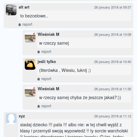
alt art
26 january 2018 at 09:37
to bezcelowe..
report
Wieśniak M
26 january 2018 at 10:08
w rzeczy samej
report
jeśli tylko
26 january 2018 at 10:40
(literówka , Wiesiu, luknij ;)
report
Wieśniak M
26 january 2018 at 11:35
w rzeczy samej chyba że jeszcze jakaś?:))
report
xyz
26 january 2018 at 11:12
siadaj dziecko !!! pała !!! albo nie: w tej chwili wyjdź z
klasy i przemyśl swoją wypowiedź !! ty sorcie warcholski
!! lemingu dżenderowy ! tęczowy lewaku ;D tzn. ładny