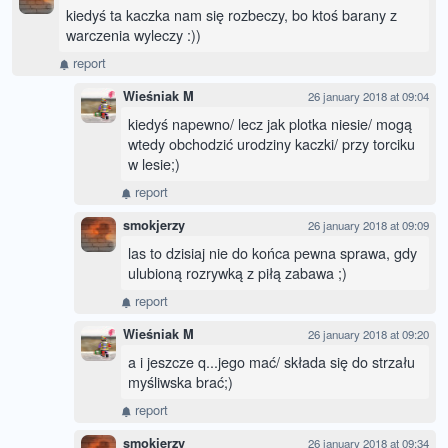
kiedyś ta kaczka nam się rozbeczy, bo ktoś barany z
warczenia wyleczy :))
report
Wieśniak M
26 january 2018 at 09:04
kiedyś napewno/ lecz jak plotka niesie/ mogą
wtedy obchodzić urodziny kaczki/ przy torciku
w lesie;)
report
smokjerzy
26 january 2018 at 09:09
las to dzisiaj nie do końca pewna sprawa, gdy
ulubioną rozrywką z piłą zabawa ;)
report
Wieśniak M
26 january 2018 at 09:20
a i jeszcze q...jego mać/ składa się do strzału
myśliwska brać;)
report
smokjerzy
26 january 2018 at 09:34