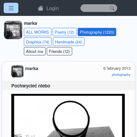
Login
marka
ALL WORKS
Poetry (12)
Photography (1220)
Graphics (74)
Handmade (24)
About me
Friends (12)
marka
6 february 2013
photography
Pochwycieć niebo