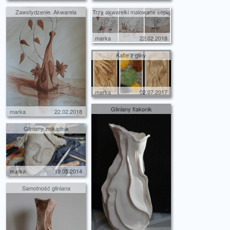
Zawstydzenie. Akwarela
Trzy akwarelki malowane sepią
marka
22.02.2018
Kafle z gliny
marka
02.07.2017
Gliniany flakonik
marka
22.02.2018
Gliniany znikądnik
marka
19.05.2014
Samotność gliniana