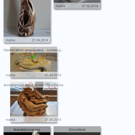
marka
07.02.2016
marka
21.04.2014
Niedojrzałość emocjonalna. - surowa g...
marka
21.04.2014
Anorektyczne sny z przodu Glina Janina
marka
21.04.2014
Anorektyczne sny
Zamyślenie