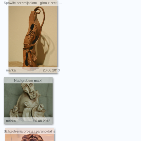
Spowite przemijaniem - glina z rzeki ...
marka
20.08.2013
Nad grobem matki
marka
20.08.2013
Schizofrenia prosta i paranoidalna