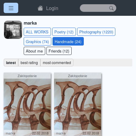
Login
marka
ALL WORKS
Poetry (12)
Photography (1220)
Graphics (74)
Handmade (24)
About me
Friends (12)
latest
best rating
most commented
Zakłopotanie
Zakłopotanie
marka
22.02.2018
marka
22.02.2018