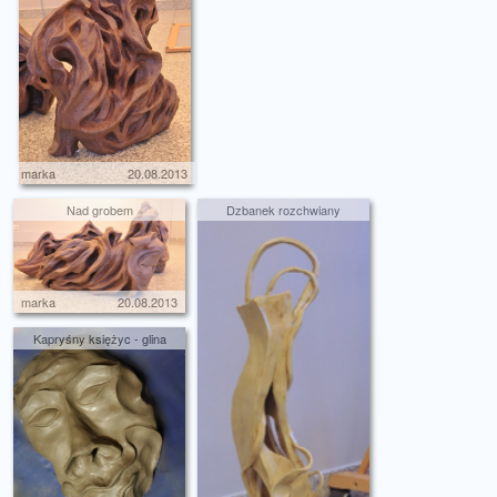
marka
20.08.2013
Nad grobem
Dzbanek rozchwiany
marka
20.08.2013
Kapryśny księżyc - glina