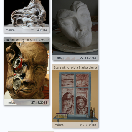
marka
21.04.2014
Aluminiowe życie Stanisława D
marka
27.11.2013
Stare okno, płyta i farba olejna
marka
27.11.2013
marka
26.08.2013