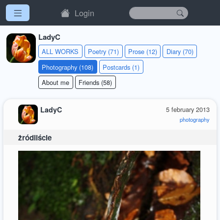
Login
LadyC
ALL WORKS
Poetry (71)
Prose (12)
Diary (70)
Photography (108)
Postcards (1)
About me
Friends (58)
LadyC
5 february 2013
photography
żródliście