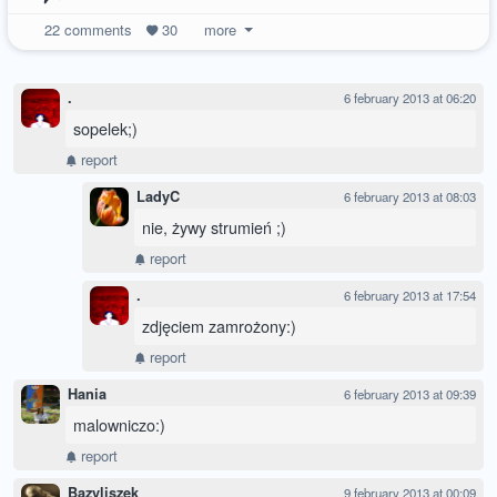
22
comments
30
more
.
6 february 2013 at 06:20
sopelek;)
report
LadyC
6 february 2013 at 08:03
nie, żywy strumień ;)
report
.
6 february 2013 at 17:54
zdjęciem zamrożony:)
report
Hania
6 february 2013 at 09:39
malowniczo:)
report
Bazyliszek
9 february 2013 at 00:09