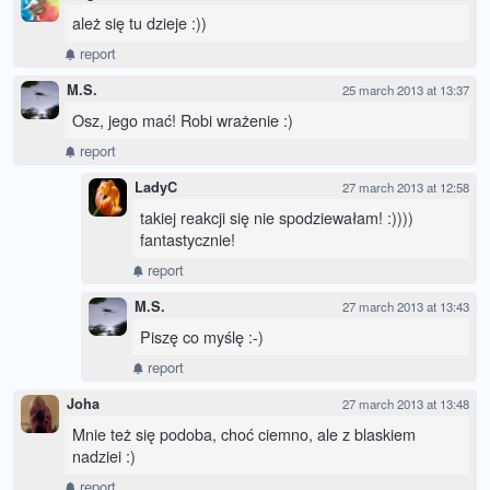
ależ się tu dzieje :))
report
M.S.
25 march 2013 at 13:37
Osz, jego mać! Robi wrażenie :)
report
LadyC
27 march 2013 at 12:58
takiej reakcji się nie spodziewałam! :))))
fantastycznie!
report
M.S.
27 march 2013 at 13:43
Piszę co myślę :-)
report
Joha
27 march 2013 at 13:48
Mnie też się podoba, choć ciemno, ale z blaskiem
nadziei :)
report