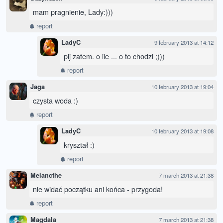
mam pragnienie, Lady:)))
report
LadyC
9 february 2013 at 14:12
pij zatem. o ile ... o to chodzi ;)))
report
Jaga
10 february 2013 at 19:04
czysta woda :)
report
LadyC
10 february 2013 at 19:08
kryształ :)
report
Melancthe
7 march 2013 at 21:38
nie widać początku ani końca - przygoda!
report
Magdala
7 march 2013 at 21:38