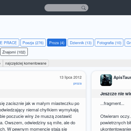
IE PRACE
Poezja (276)
Proza (4)
Dziennik (13)
Fotografia (10)
Gr
Znajomi (102)
e
najczęściej komentowane
13 lipca 2012
ApisTau
proza
Jeszcze nie wi
i się zacisznie jak w małym miasteczku po
...fragment...
 odwiedzający niemal chyłkiem wymykają
 sobie poczucie winy że muszą zostawić
Otwieram oczy...
la. Owszem, odwiedziny są miłe, ale do
powietrznych bi
ych. W pewnym momencie stają się
ukontentowanie