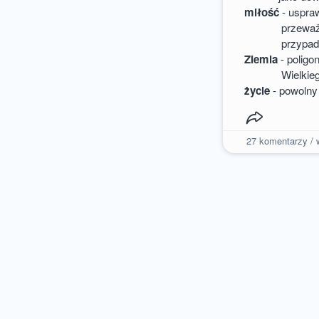
miłość
- uspraw
przeważnie um
przypadkac
Ziemia
- poligo
Wielkiego K
życie
- powolny 
27
komentarzy / w