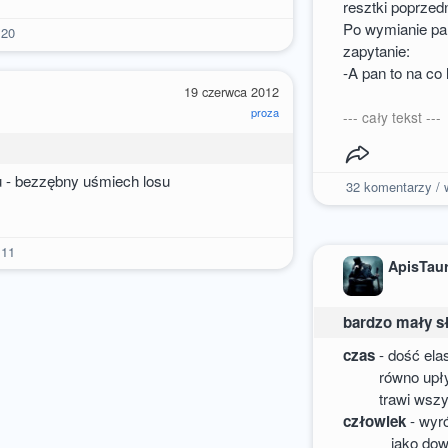
resztki poprzed
Po wymianie pa
20
zapytanie:
-A pan to na co 
19 czerwca 2012
proza
--- cały tekst ---
u - bezzębny uśmiech losu
32
komentarzy / w
11
ApisTau
bardzo mały s
czas
- dość ela
równo upływa,
trawi wszyst
człowiek
- wyr
jako dowód o