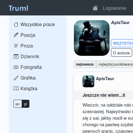
Logowanie
ApisTaur
Wszystkie prace
Poezja
WSZYSTK
Proza
O autorze
Dziennik
najnowsze
najwyżej punktowan
Fotografia
Grafika
ApisTaur
Książka
Jeszcze nie wiem...II
en
pl
Wieczór, na oddziale rob
szesnastej. Najwytrwalsi
się z sal, jakby nosili w
chorego na pastwę szpita
pewnych granic, czasow