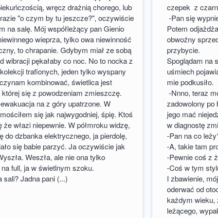
piekuńczością, wręcz drażnią chorego, lub
czepek z czarn
razie "o czym by tu jeszcze?", oczywiście
-Pan się wypni
am na salę. Mój współleżący pan Gienio
Potem odjażdża
iewinnego wieprza, tylko owa niewinność
obwoźny sprzed
czny, to chrapanie. Gdybym miał ze sobą
przybycie.
od wibracji pękałaby co noc. No to nocka z
Spoglądam na są
kolekcji trafionych, jeden tylko wyspany
uśmiech pojawia
 Zaczynam kombinować, świetlica jest
mie podkusiło.
a której się z powodzeniam zmieszczę.
-Nnno, teraz m
i ewakuacja na z góry upatrzone. W
zadowolony po b
umościłem się jak najwygodniej, śpię. Ktoś
jego mać niejed
ę że włazi niepewnie. W półmroku widzę,
w diagnostę zmi
ę do dzbanka elektrycznego, ja pierdolę,
-Pan na co leży
ało się babie parzyć. Ja oczywiście jak
-A, takie tam 
Wyszła. Weszła, ale nie ona tylko
-Pewnie coś z 
" na full, ja w świetlnym szoku.
-Coś w tym styl
 sali? Jadna pani (...)
I zbawienie, mó
oderwać od otoc
każdym wieku, 
leżącego, wypak