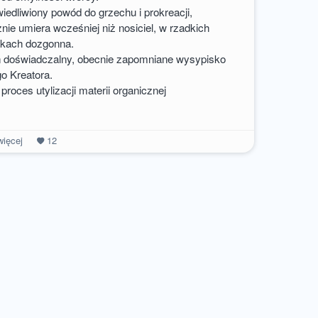
iedliwiony powód do grzechu i prokreacji,
iera wcześniej niż nosiciel, w rzadkich
h dozgonna.
n doświadczalny, obecnie zapomniane wysypisko
reatora.
proces utylizacji materii organicznej
ięcej
12