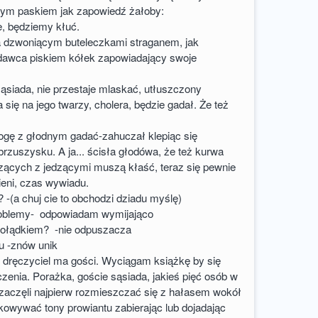
ym paskiem jak zapowiedź żałoby:
e, będziemy kłuć.
 dzwoniącym buteleczkami straganem, jak
awca piskiem kółek zapowiadający swoje
siada, nie przestaje mlaskać, utłuszczony
 się na jego twarzy, cholera, będzie gadał. Że też
ogę z głodnym gadać-zahuczał klepiąc się
rzuszysku. A ja... ścisła głodówa, że też kurwa
zących z jedzącymi muszą kłaść, teraz się pewnie
eni, czas wywiadu.
? -(a chuj cie to obchodzi dziadu myślę)
problemy- odpowiadam wymijająco
żołądkiem? -nie odpuszacza
u -znów unik
j dręczyciel ma gości. Wyciągam książkę by się
zenia. Porażka, goście sąsiada, jakieś pięć osób w
zaczęli najpierw rozmieszczać się z hałasem wokół
owywać tony prowiantu zabierając lub dojadając