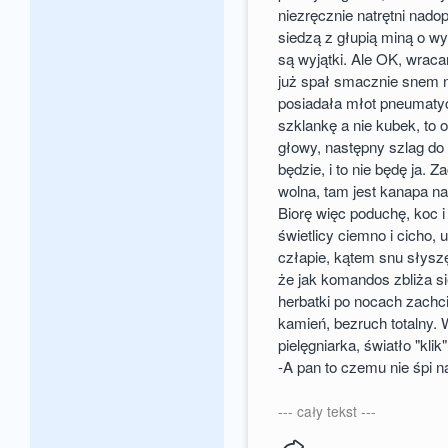
niezręcznie natrętni nado
siedzą z głupią miną o wy
są wyjątki. Ale OK, wrac
już spał smacznie snem n
posiadała młot pneumaty
szklankę a nie kubek, to 
głowy, następny szlag do 
będzie, i to nie będę ja.
wolna, tam jest kanapa n
Biorę więc poduchę, koc 
świetlicy ciemno i cicho, 
człapie, kątem snu słysz
że jak komandos zbliża si
herbatki po nocach zachci
kamień, bezruch totalny. 
pielęgniarka, światło "klik
-A pan to czemu nie śpi na
--- cały tekst ---