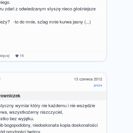
niego.
ru zdań z odwiedzanym słyszę nieco głośniejsze
leży? -to do mnie, szlag mnie kurwa jasny (...)
ięcej
16
r
13 czerwca 2012
proza
łowniczek
styczny wymiar który nie każdemu i nie wszędzie
 wszystkożerny niszczyciel,
ko bez wyjątku.
ób bogopodobny, niedoskonała kopia doskonałości
mylności twórcy.