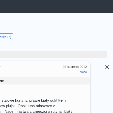
afika (7)
r
23 czerwca 2012
proza
em...
stalowe kurtyny, prawie biały sufit tłem
tew plujek. Obok ktoś mlaszcze z
m. Nade mną twarz zmęczona rutyną i biały