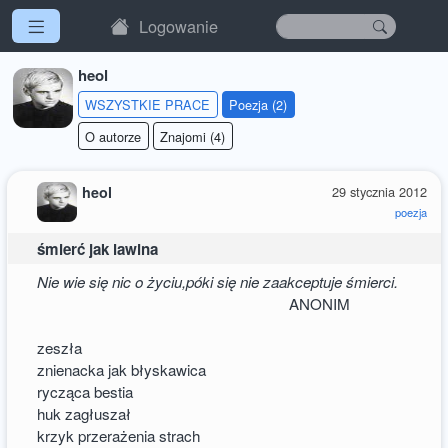
Logowanie
heol
WSZYSTKIE PRACE
Poezja (2)
O autorze
Znajomi (4)
heol
29 stycznia 2012
poezja
śmierć jak lawina
Nie wie się nic o życiu,póki się nie zaakceptuje śmierci.
ANONIM
zeszła
znienacka jak błyskawica
rycząca bestia
huk zagłuszał
krzyk przerażenia strach