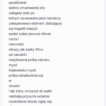
paraliżował
widmo zmutowanej siły
zalegało stok po
którym szusowała para narciarzy
zdesperowani widmem zbliżającej
się tragedii zdażyli
podać sobie jeszcze dłonie
cisza i
ciemność
obrazy jak kadry filmu
od narodzin
instyktowna próba ratunku
mysli
kłębowisko myśli
próba odnalezienia się
w
nicości
i lęk który zmuszał do walki
nadzieja przyszła ostatnia
rozdzielone dłonie nigdy się