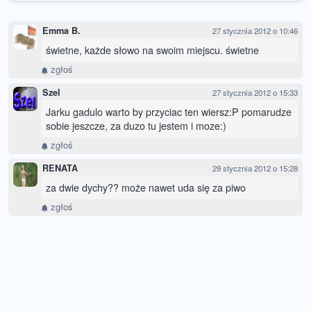
Emma B.
27 stycznia 2012 o 10:46
świetne, każde słowo na swoim miejscu. świetne
zgłoś
Szel
27 stycznia 2012 o 15:33
Jarku gadulo warto by przyciac ten wiersz:P pomarudze
sobie jeszcze, za duzo tu jestem i moze:)
zgłoś
RENATA
29 stycznia 2012 o 15:28
za dwie dychy?? może nawet uda się za piwo
zgłoś