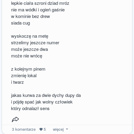
lepkie ciała szroni dziad mróz
nie ma wódki i ogień gaśnie
w kominie bez drew
siada cug
wyskoczę na metę
strzelimy jeszcze numer
może jeszcze dwa
może nie wrócę
z kolejnym pinem
zmienię lokal
i twarz
jakas kurwa za dwie dychy dupy da
i pójdę spać jak wolny człowiek
który odnalazł sens
3
komentarze
5
więcej