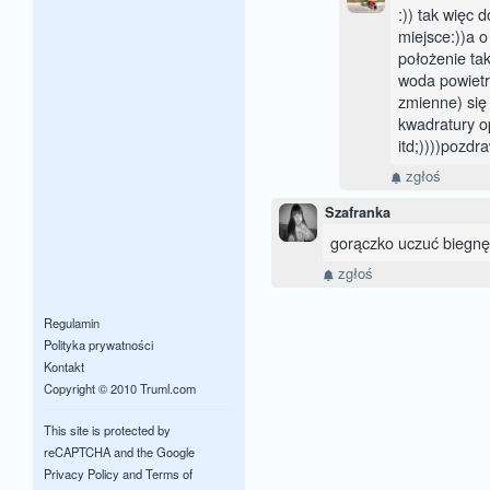
:)) tak więc 
miejsce:))a 
położenie ta
woda powietr
zmienne) się
kwadratury op
itd;))))pozdr
zgłoś
Szafranka
gorączko uczuć biegnę p
zgłoś
Regulamin
Polityka prywatności
Kontakt
Copyright © 2010 Truml.com
This site is protected by
reCAPTCHA and the Google
Privacy Policy
and
Terms of