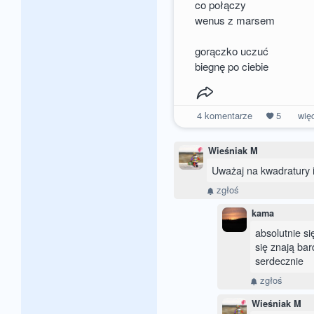
co połączy
wenus z marsem
gorączko uczuć
biegnę po ciebie
4
komentarze
5
wię
Wieśniak M
Uważaj na kwadratury i
zgłoś
kama
absolutnie si
się znają ba
serdecznie
zgłoś
Wieśniak M