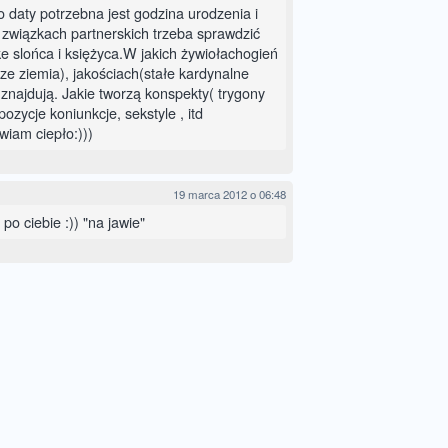
do daty potrzebna jest godzina urodzenia i
o związkach partnerskich trzeba sprawdzić
ke slońca i księżyca.W jakich żywiołachogień
ze ziemia), jakościach(stałe kardynalne
 znajdują. Jakie tworzą konspekty( trygony
ozycje koniunkcje, sekstyle , itd
awiam ciepło:)))
19 marca 2012 o 06:48
o ciebie :)) "na jawie"