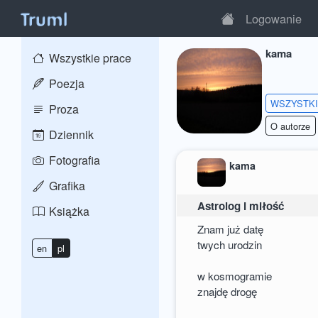
Logowanie
kama
Wszystkie prace
Poezja
WSZYSTK
Proza
O autorze
Dziennik
Fotografia
kama
Grafika
Astrolog i miłość
Książka
Znam już datę
twych urodzin
en
pl
w kosmogramie
znajdę drogę