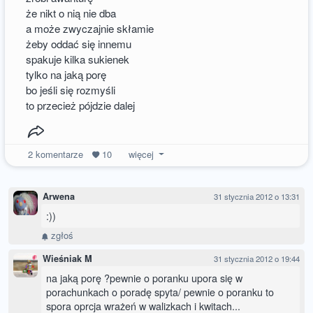
że nikt o nią nie dba
a może zwyczajnie skłamie
żeby oddać się innemu
spakuje kilka sukienek
tylko na jaką porę
bo jeśli się rozmyśli
to przecież pójdzie dalej
2
komentarze
10
więcej
Arwena
31 stycznia 2012 o 13:31
:))
zgłoś
Wieśniak M
31 stycznia 2012 o 19:44
na jaką porę ?pewnie o poranku upora się w
porachunkach o poradę spyta/ pewnie o poranku to
spora oprcja wrażeń w walizkach i kwitach...