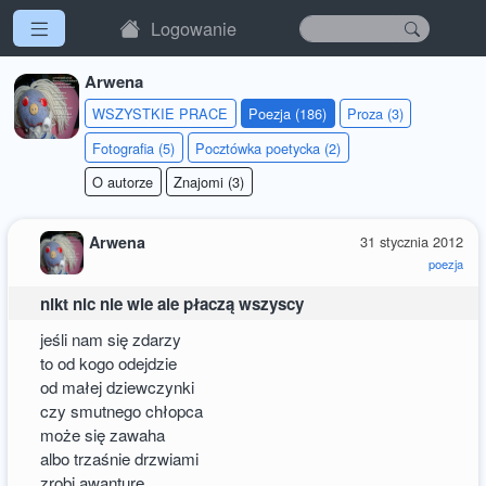
Logowanie
Arwena
WSZYSTKIE PRACE
Poezja (186)
Proza (3)
Fotografia (5)
Pocztówka poetycka (2)
O autorze
Znajomi (3)
Arwena
31 stycznia 2012
poezja
nikt nic nie wie ale płaczą wszyscy
jeśli nam się zdarzy
to od kogo odejdzie
od małej dziewczynki
czy smutnego chłopca
może się zawaha
albo trzaśnie drzwiami
zrobi awanturę