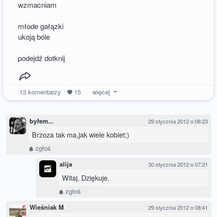
wzmacniam
młode gałązki
ukoją bóle
podejdż dotknij
13
komentarzy
15
więcej
byłem...
29 stycznia 2012 o 08:23
Brzoza tak ma,jak wiele kobiet;)
zgłoś
alija
30 stycznia 2012 o 07:21
Witaj. Dziękuje.
zgłoś
Wieśniak M
29 stycznia 2012 o 08:41