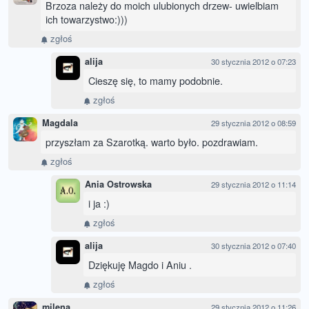
Brzoza należy do moich ulubionych drzew- uwielbiam
ich towarzystwo:)))
zgłoś
alija
30 stycznia 2012 o 07:23
Cieszę się, to mamy podobnie.
zgłoś
Magdala
29 stycznia 2012 o 08:59
przyszłam za Szarotką. warto było. pozdrawiam.
zgłoś
Ania Ostrowska
29 stycznia 2012 o 11:14
i ja :)
zgłoś
alija
30 stycznia 2012 o 07:40
Dziękuję Magdo i Aniu .
zgłoś
milena
29 stycznia 2012 o 11:26