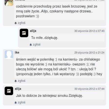
codziennie przechodzę przez lasek brzozowy, jest ze
mną całe życie..Alijo, czekamy następne drzewa..
pozdrawiam :))
zgłoś
alija
30 stycznia 2012 o 07:40
To miłe..dziękuję.
zgłoś
ike
29 stycznia 2012 o 21:24
śmiem wejść w polemikę :) na kamieniu- za chińskiego
boga nie wyrośnie :) na kamienisku- owszem :); nie
uleczą bólów! ale mogą ból ukoić ? tzn. : ukoją ból ?
(proponuję jeden tylko, i tak wystarczy :)) podejdę :) hey
zgłoś
alija
30 stycznia 2012 o 07:44
Jak to dobrze że istniejesz smoku.Dziękuję.
zgłoś