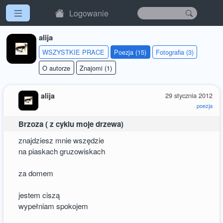
Logowanie
alija
WSZYSTKIE PRACE
Poezja (15)
Fotografia (3)
O autorze
Znajomi (1)
alija
29 stycznia 2012
poezja
Brzoza ( z cyklu moje drzewa)
znajdziesz mnie wszędzie
na piaskach gruzowiskach
za domem
jestem ciszą
wypełniam spokojem