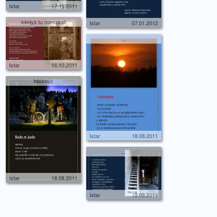
Istar
17.11.2011
kiedyś tu mieszkali
Istar
07.01.2012
...
Istar
16.10.2011
bliskość
Istar
18.08.2011
...
Istar
18.08.2011
Istar
18.08.2011