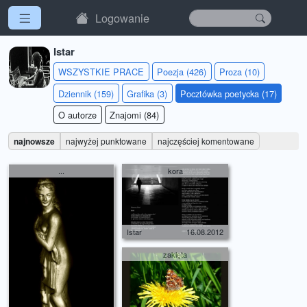
Logowanie
Istar
WSZYSTKIE PRACE
Poezja (426)
Proza (10)
Dziennik (159)
Grafika (3)
Pocztówka poetycka (17)
O autorze
Znajomi (84)
najnowsze
najwyżej punktowane
najczęściej komentowane
...
kora
Istar
16.08.2012
zaklęta