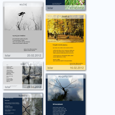
wyżej
Istar
20.02.2012
ławka
Istar
20.02.2012
sieć
Istar
16.02.2012
wygałęziaki
Istar
27.01.2012
kolejna