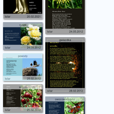
Istar
20.02.2021
rynek
Istar
24.05.2012
gwiazdka
Istar
24.05.2012
powody
Istar
25.02.2012
wiśnia
Istar
28.02.2012
owocowe gdyby
Istar
25.02.2012