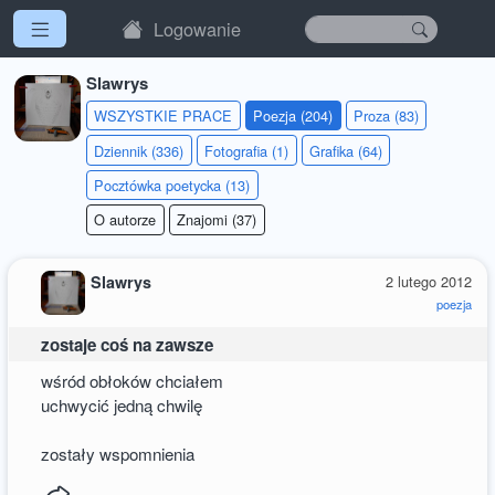
Logowanie
Slawrys
WSZYSTKIE PRACE
Poezja (204)
Proza (83)
Dziennik (336)
Fotografia (1)
Grafika (64)
Pocztówka poetycka (13)
O autorze
Znajomi (37)
Slawrys
2 lutego 2012
poezja
zostaje coś na zawsze
wśród obłoków chciałem
uchwycić jedną chwilę
zostały wspomnienia