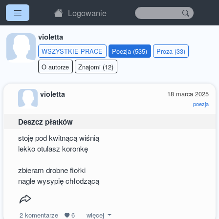
Logowanie
violetta
WSZYSTKIE PRACE
Poezja (535)
Proza (33)
O autorze
Znajomi (12)
violetta
18 marca 2025
poezja
Deszcz płatków
stoję pod kwitnącą wiśnią
lekko otulasz koronkę
zbieram drobne fiołki
nagle wysypię chłodzącą
2
komentarze
6
więcej