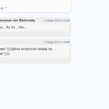
cej
eronymus von Borkovsky
1 lutego 2012 o 12:42
... Az mi... Hm...
1 lutego 2012 o 16:46
wa":))))jakoś erotycznie dzisiaj na
k":))))