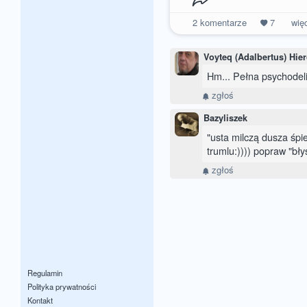
2
komentarze
7
wię
Voyteq (Adalbertus) Hi
Hm... Pełna psychodelia
zgłoś
Bazyliszek
"usta milczą dusza śpie
trumlu:)))) popraw "błys
zgłoś
Regulamin
Polityka prywatności
Kontakt