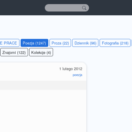
IE PRACE
Poezja (1247)
Proza (22)
Dziennik (96)
Fotografia (218)
Znajomi (122)
Kolekcje (4)
1 lutego 2012
poezja