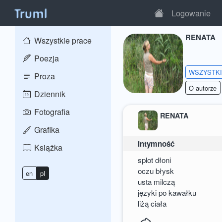
Logowanie
RENATA
Wszystkie prace
Poezja
WSZYSTK
Proza
O autorze
Dziennik
Fotografia
RENATA
Grafika
intymność
Książka
splot dłoni
oczu błysk
en
pl
usta milczą
języki po kawałku
liżą ciała