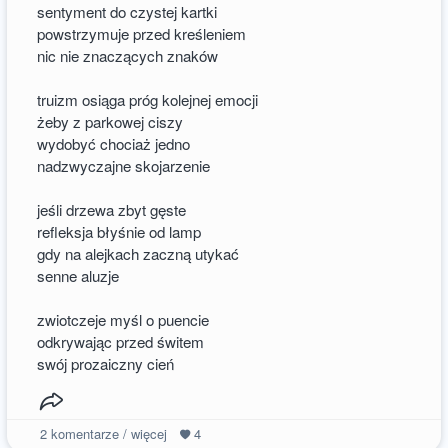
sentyment do czystej kartki
powstrzymuje przed kreśleniem
nic nie znaczących znaków
truizm osiąga próg kolejnej emocji
żeby z parkowej ciszy
wydobyć chociaż jedno
nadzwyczajne skojarzenie
jeśli drzewa zbyt gęste
refleksja błyśnie od lamp
gdy na alejkach zaczną utykać
senne aluzje
zwiotczeje myśl o puencie
odkrywając przed świtem
swój prozaiczny cień
2
komentarze / więcej
4