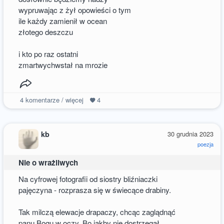
wypruwając z żył opowieści o tym
ile każdy zamienił w ocean
złotego deszczu
i kto po raz ostatni
zmartwychwstał na mrozie
4
komentarze / więcej
4
kb
30 grudnia 2023
poezja
Nie o wrażliwych
Na cyfrowej fotografii od siostry bliźniaczki
pajęczyna - rozprasza się w świecące drabiny.
Tak milczą elewacje drapaczy, chcąc zaglądnąć
panu Bogu w oczy. Bo jakby nie dostrzegał