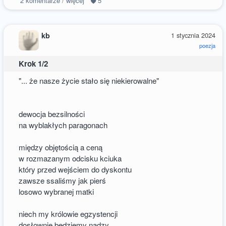
2
komentarze / więcej
5
kb
1 stycznia 2024
poezja
Krok 1/2
"... że nasze życie stało się niekierowalne"
dewocja bezsilności
na wyblakłych paragonach
między objętością a ceną
w rozmazanym odcisku kciuka
który przed wejściem do dyskontu
zawsze ssaliśmy jak pierś
losowo wybranej matki
niech my królowie egzystencji
dosłownie będziemy nadzy