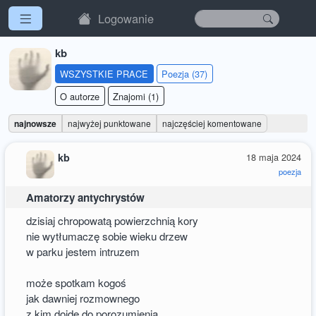
Logowanie
kb
WSZYSTKIE PRACE
Poezja (37)
O autorze
Znajomi (1)
najnowsze
najwyżej punktowane
najczęściej komentowane
kb
18 maja 2024
poezja
Amatorzy antychrystów
dzisiaj chropowatą powierzchnią kory
nie wytłumaczę sobie wieku drzew
w parku jestem intruzem
może spotkam kogoś
jak dawniej rozmownego
z kim dojdę do porozumienia