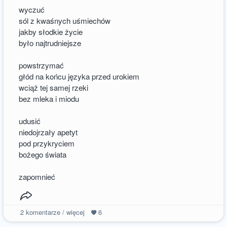
wyczuć
sól z kwaśnych uśmiechów
jakby słodkie życie
było najtrudniejsze
powstrzymać
głód na końcu języka przed urokiem
wciąż tej samej rzeki
bez mleka i miodu
udusić
niedojrzały apetyt
pod przykryciem
bożego świata
zapomnieć
2
komentarze / więcej
6