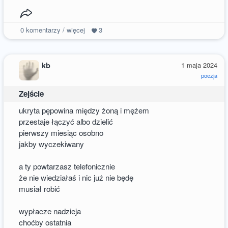
0
komentarzy / więcej
3
kb
1 maja 2024
poezja
Zejście
ukryta pępowina między żoną i mężem
przestaje łączyć albo dzielić
pierwszy miesiąc osobno
jakby wyczekiwany
a ty powtarzasz telefonicznie
że nie wiedziałaś i nic już nie będę
musiał robić
wypłacze nadzieja
choćby ostatnia