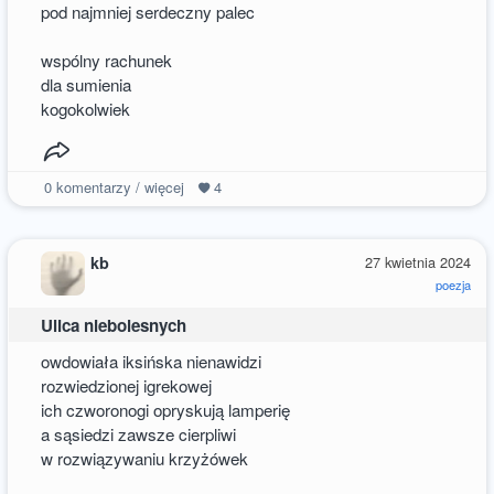
pod najmniej serdeczny palec
wspólny rachunek
dla sumienia
kogokolwiek
0
komentarzy / więcej
4
kb
27 kwietnia 2024
poezja
Ulica niebolesnych
owdowiała iksińska nienawidzi
rozwiedzionej igrekowej
ich czworonogi opryskują lamperię
a sąsiedzi zawsze cierpliwi
w rozwiązywaniu krzyżówek