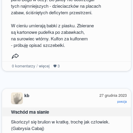
tych najmniejszych - dzieciaczków na placach
zabaw, ściśniętych deficytem przestrzeni.
W cieniu umierają babki z piasku. Zbierane
są kartonowe pudełka po zabawkach,
na surowiec wtórny. Kulfon za kulfonem
- próbuję opisać szczebelki.
0
komentarzy / więcej
3
kb
27 grudnia 2023
poezja
Wschód ma sianie
Skończył się brulion w kratkę, trochę jak człowiek.
(Gabrysia Cabaj)