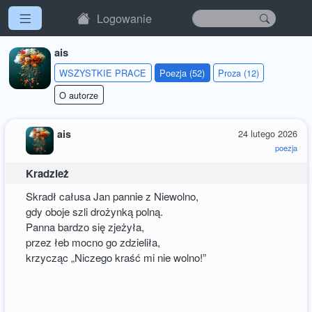
Logowanie
ais
WSZYSTKIE PRACE
Poezja (52)
Proza (12)
O autorze
ais
24 lutego 2026
poezja
Kradzież
Skradł całusa Jan pannie z Niewolno,
gdy oboje szli drożynką polną.
Panna bardzo się zjeżyła,
przez łeb mocno go zdzieliła,
krzycząc „Niczego kraść mi nie wolno!”